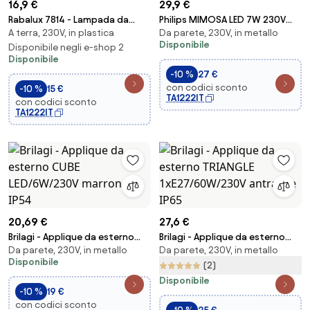
16,9 €
29,9 €
Rabalux 7814 - Lampada da
Philips MIMOSA LED 7W 230V
A terra, 230V, in plastica
Da parete, 230V, in metallo
esterno KROBIA
4000K IP44 lampada da parete
Disponibile
1xGU10/4W/230V IP65
Disponibile negli e-shop 2
esterna
Disponibile
-10 %
27 €
con codici sconto
-10 %
15 €
TA1222IT
con codici sconto
TA1222IT
20,69 €
27,6 €
Brilagi - Applique da esterno
Brilagi - Applique da esterno
Da parete, 230V, in metallo
Da parete, 230V, in metallo
CUBE LED/6W/230V marrone
TRIANGLE 1xE27/60W/230V
Disponibile
IP54
antracite IP65
(2)
Disponibile
-10 %
19 €
con codici sconto