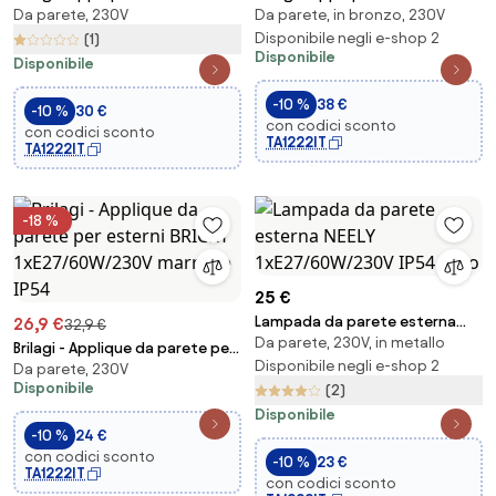
Da parete, 230V
Da parete, in bronzo, 230V
BRICKY 1xE27/60W/230V bianco
MOLDE 1xE27/60W/230V IP44
IP54
bronzo/patina
Disponibile negli e-shop 2
(1)
Disponibile
Disponibile
-10 %
38 €
-10 %
30 €
con codici sconto
con codici sconto
TA1222IT
TA1222IT
-18 %
25 €
Lampada da parete esterna
26,9 €
32,9 €
Da parete, 230V, in metallo
NEELY 1xE27/60W/230V IP54 nero
Brilagi - Applique da parete per
Disponibile negli e-shop 2
Da parete, 230V
esterni BRICKY 1xE27/60W/230V
Disponibile
(2)
marrone IP54
Disponibile
-10 %
24 €
con codici sconto
-10 %
23 €
TA1222IT
con codici sconto