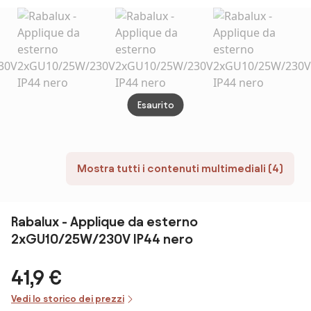
Spazzolato -
IP54 base E27
lumen - SERIE
scuro
Serie Puccini B
PRO Colore
IP44 
Bianco Naturale
4.000K
Esaurito
Mostra tutti i contenuti multimediali (4)
Rabalux - Applique da esterno
2xGU10/25W/230V IP44 nero
41,9 €
Vedi lo storico dei prezzi