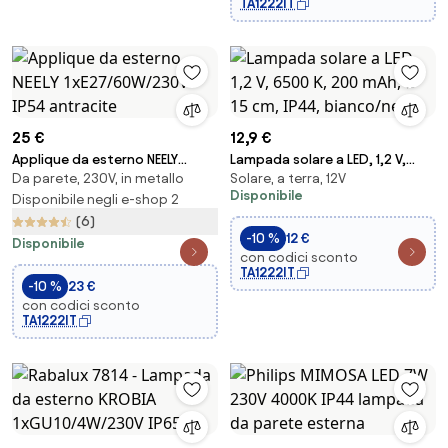
TA1222IT
25 €
12,9 €
Applique da esterno NEELY
Lampada solare a LED, 1,2 V,
Da parete, 230V, in metallo
Solare, a terra, 12V
1xE27/60W/230V IP54 antracite
6500 K, 200 mAh, Ø 15 cm, IP44,
Disponibile
Disponibile negli e-shop 2
bianco/nero
(6)
-10 %
12 €
Disponibile
con codici sconto
TA1222IT
-10 %
23 €
con codici sconto
TA1222IT