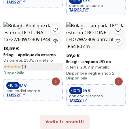
-10 %
25 €
TA1222IT
con codici sconto
TA1222IT
18,59 €
Brilagi - Applique da esterno
59,6 €
Da parete, 230V, in metallo
LED LUNA 1xE27/60W/230V IP44
Brilagi - Lampada LED da
(1)
A terra, 230V, in metallo
esterno CROTONE
Disponibile
LED/7W/230V antracite IP54 80
Disponibile negli e-shop 2
Disponibile
cm
-10 %
17 €
-10 %
54 €
con codici sconto
TA1222IT
con codici sconto
TA1222IT
Vedi altri prodotti