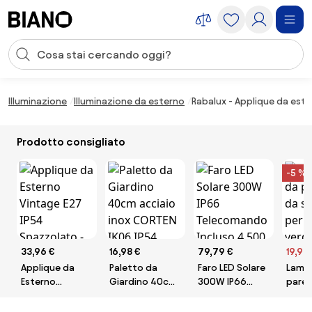
Salta la navigazione, vai al contenuto
Input della ricerca
Salta il contenuto, vai al piè di pagina
Illuminazione
Illuminazione da esterno
Rabalux - Applique da es
Prodotto consigliato
-5 %
33,96 €
16,98 €
79,79 €
19,95
Applique da
Paletto da
Faro LED Solare
Lamp
Esterno
Giardino 40cm
300W IP66
paret
Vintage E27
acciaio inox
Telecomando
soffi
IP54
CORTEN IK06
Incluso 4.500
ester