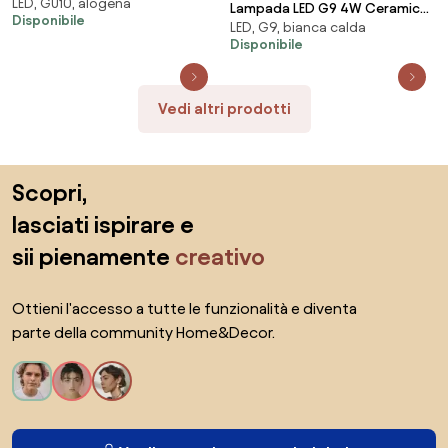
LED, GU10, alogena
120° Colore Bianco Naturale
Lampada LED G9 4W Ceramic
Disponibile
4.000K
LED, G9, bianca calda
110lm/W - Premium Colore
Disponibile
Bianco Caldo 3.000K
Vedi altri prodotti
Salta il piè di pagina, vai all'inizio della pagina
Scopri,
lasciati ispirare e
sii pienamente
creativo
Ottieni l'accesso a tutte le funzionalità e diventa
parte della community Home&Decor.