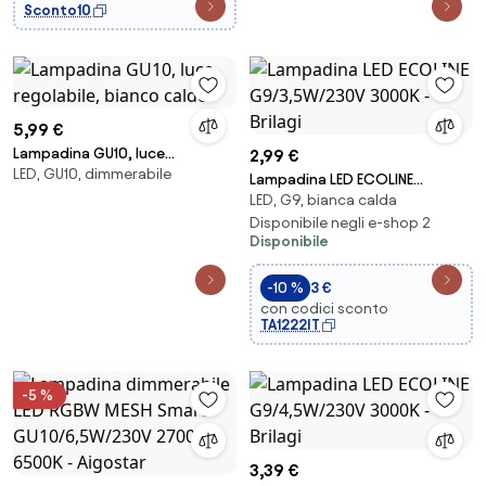
Sconto10
5,99 €
Lampadina GU10, luce
2,99 €
LED, GU10, dimmerabile
regolabile, bianco caldo
Lampadina LED ECOLINE
LED, G9, bianca calda
G9/3,5W/230V 3000K - Brilagi
Disponibile negli e-shop 2
Disponibile
-10 %
3 €
con codici sconto
TA1222IT
-5 %
3,39 €