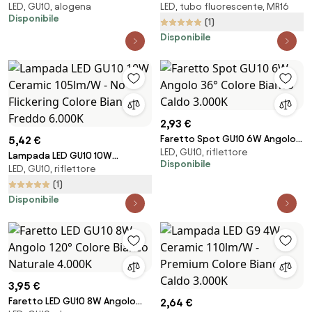
LED, GU10, alogena
LED, tubo fluorescente, MR16
- Angolo 12° Colore Bianco
120° 12/24V AC/DC Colore
Disponibile
Naturale 4.000K
Bianco Naturale 4.000K
(1)
Disponibile
2,93 €
Faretto Spot GU10 6W Angolo
5,42 €
LED, GU10, riflettore
36° Colore Bianco Caldo
Lampada LED GU10 10W
Disponibile
3.000K
LED, GU10, riflettore
Ceramic 105lm/W - No Flickering
Colore Bianco Freddo 6.000K
(1)
Disponibile
3,95 €
Faretto LED GU10 8W Angolo
2,64 €