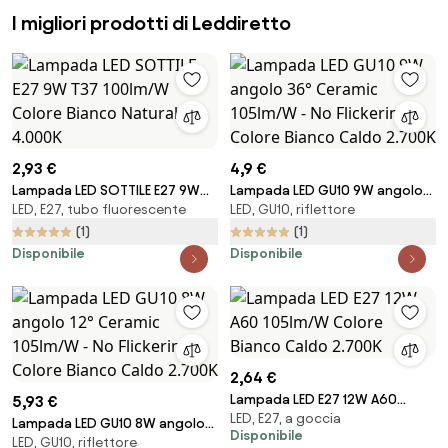
I migliori prodotti di Leddiretto
2,93 €
4,9 €
Lampada LED SOTTILE E27 9W
Lampada LED GU10 9W angolo
LED, E27, tubo fluorescente
LED, GU10, riflettore
T37 100lm/W Colore Bianco
36° Ceramic 105lm/W - No
Naturale 4.000K
Flickering Colore Bianco Caldo
(1)
(1)
2.700K
Disponibile
Disponibile
2,64 €
Lampada LED E27 12W A60
5,93 €
LED, E27, a goccia
105lm/W Colore Bianco Caldo
Lampada LED GU10 8W angolo
Disponibile
2.700K
LED, GU10, riflettore
12° Ceramic 105lm/W - No