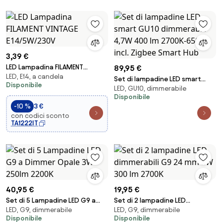
3,39 €
LED Lampadina FILAMENT
89,95 €
LED, E14, a candela
VINTAGE E14/5W/230V
Set di lampadine LED smart
Disponibile
LED, GU10, dimmerabile
GU10 dimmerabili 4,7W 400 lm
Disponibile
2700K-6500K incl. Zigbee
-10 %
3 €
Smart Hub
con codici sconto
TA1222IT
40,95 €
19,95 €
Set di 5 Lampadine LED G9 a
Set di 2 lampadine LED
LED, G9, dimmerabile
LED, G9, dimmerabile
Dimmer Opale 3W 250lm 2200K
dimmerabili G9 24 mm 3W 300
Disponibile
Disponibile
lm 2700K