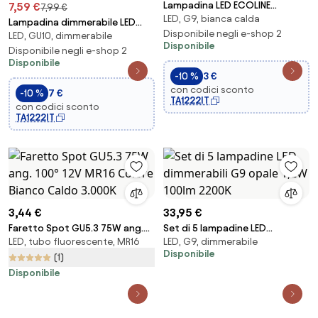
Lampadina LED ECOLINE
7,59 €
7,99 €
LED, G9, bianca calda
G9/4,5W/230V 3000K - Brilagi
Lampadina dimmerabile LED
Disponibile negli e-shop 2
LED, GU10, dimmerabile
RGBW MESH Smart
Disponibile
GU10/6,5W/230V 2700-6500K -
Disponibile negli e-shop 2
Disponibile
Aigostar
-10 %
3 €
con codici sconto
-10 %
7 €
TA1222IT
con codici sconto
TA1222IT
3,44 €
33,95 €
Faretto Spot GU5.3 75W ang.
Set di 5 lampadine LED
LED, tubo fluorescente, MR16
LED, G9, dimmerabile
100° 12V MR16 Colore Bianco
dimmerabili G9 opale 1,2W
Disponibile
Caldo 3.000K
100lm 2200K
(1)
Disponibile