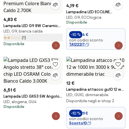
4,19 €
Lampadina LED ECOLINE
LED, G9, ECOlogica
G9/7W/230V 3000K - Brilagi
4,83 €
Disponibile
Lampada LED G9 8W Ceramic
LED, G9, bianca calda
100lm/W - Premium Colore
-10 %
4 €
Bianco Caldo 2.700K
(1)
con codici sconto
Disponibile
TA1222IT
12 €
Lampadina attacco gu10 12 w
6,51 €
LED, GU10, dimmerabile
1000 lm 3000 k 90 40°
Lampada LED GX53 5W Angolo
dimmerabile triac
Disponibile negli e-shop 2
LED, alogena, GU4
stretto 38° con chip LED
Disponibile
OSRAM Colore Bianco Caldo
-10 %
11 €
3.000K
con codici sconto
Sconto10