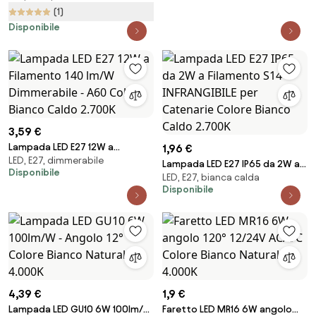
Flickering Colore Bianco Caldo
(1)
2.700K
Disponibile
3,59 €
Lampada LED E27 12W a
1,96 €
LED, E27, dimmerabile
Filamento 140 lm/W
Lampada LED E27 IP65 da 2W a
Disponibile
Dimmerabile - A60 Colore
LED, E27, bianca calda
Filamento S14 - INFRANGIBILE per
Bianco Caldo 2.700K
Disponibile
Catenarie Colore Bianco Caldo
2.700K
4,39 €
1,9 €
Lampada LED GU10 6W 100lm/W
Faretto LED MR16 6W angolo