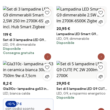
20,95 €
Lampadina LED Smart G9
119 €
LED, G9, dimmerabile
dimmerabile 2.5W 250 lm
Set di 3 lampadine LED G9
Disponibile
2700K-6500K Zigbee
LED, G9, dimmerabile
dimmerabili Smart 2,5W 250 lm
Disponibile
2700K-6500K incl. Hub Smart
Consegna gratuita
Zigbee
8,2 €
29,95 €
Gla310c- lampadina gx53 in
Set di 5 lampadine LED G9 CUTE
LED, bianca calda
LED, G9, a risparmio energetico
ceramica bianca 3000k 750lm
PC 2W 200lm 2700K
Disponibile
9w d.7,5cm
-10 %
7 €
con codici sconto