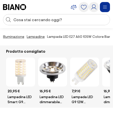
Salta la navigazione, vai al contenuto
Input della ricerca
Salta il contenuto, vai al piè di pagina
Illuminazione
Lampadine
Lampada LED E27 A60 105W Colore Bian
Prodotto consigliato
20,95 €
16,95 €
7,91 €
16,95
Lampadina LED
Lampadina LED
Lampada LED
Lampa
Smart G9
dimmerabile
G9 12W
dimme
dimmerabile
GU10 AR111 11W
Ceramic
GU10
2.5W 250 lm
810lm 2700K
100lm/W -
6.5W