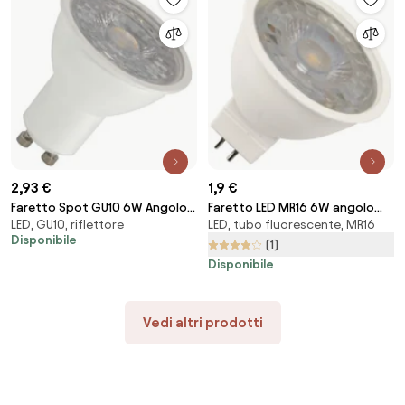
2,93 €
1,9 €
Faretto Spot GU10 6W Angolo
Faretto LED MR16 6W angolo
LED, GU10, riflettore
LED, tubo fluorescente, MR16
36° Colore Bianco Caldo
38° 12/24V AC/DC Colore
Disponibile
3.000K
Bianco Caldo 3.000K
(1)
Disponibile
Vedi altri prodotti