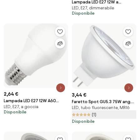
Lampada LED E27 12W a
LED, E27, dimmerabile
Filamento 140 lm/W
Disponibile
Dimmerabile - A60 Colore
Bianco Caldo 2.700K
2,64 €
3,44 €
Lampada LED E27 12W A60
Faretto Spot GU5.3 75W ang.
LED, E27, a goccia
105lm/W Colore Bianco Caldo
LED, tubo fluorescente, MR16
100° 12V MR16 Colore Bianco
Disponibile
2.700K
Caldo 3.000K
(1)
Disponibile