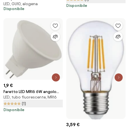
LED, GU10, alogena
- Angolo 12° Colore Bianco
Disponibile
Disponibile
Naturale 4.000K
1,9 €
Faretto LED MR16 6W angolo
LED, tubo fluorescente, MR16
120° 12/24V AC/DC Colore
Bianco Naturale 4.000K
(1)
Disponibile
3,59 €