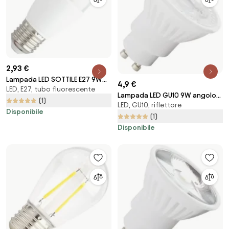
2,93 €
Lampada LED SOTTILE E27 9W
4,9 €
LED, E27, tubo fluorescente
T37 100lm/W Colore Bianco
Lampada LED GU10 9W angolo
Naturale 4.000K
(1)
LED, GU10, riflettore
36° Ceramic 105lm/W - No
Disponibile
Flickering Colore Bianco Caldo
(1)
2.700K
Disponibile