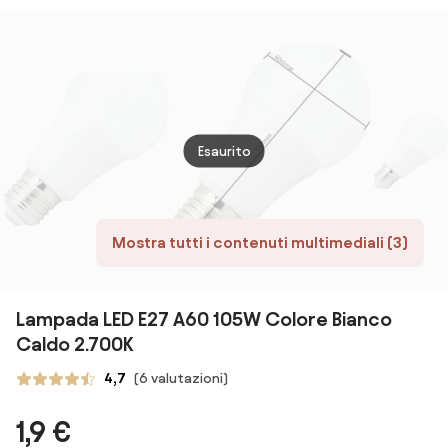
2700K-6500K
Premium
3000
Zigbee
Ultraluminosa
Colore Bianco
Naturale
4.000K
Esaurito
Mostra tutti i contenuti multimediali (3)
Lampada LED E27 A60 105W Colore Bianco
Caldo 2.700K
4,7
(6 valutazioni)
1,9 €