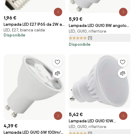
1,96 €
5,93 €
Lampada LED E27 IP65 da 2W a
Lampada LED GU10 8W angolo
LED, E27, bianca calda
Filamento S14 - INFRANGIBILE per
LED, GU10, riflettore
12° Ceramic 105lm/W - No
Disponibile
Catenarie Colore Bianco Caldo
Flickering Colore Bianco Caldo
(1)
2.700K
2.700K
Disponibile
5,42 €
Lampada LED GU10 10W
4,39 €
LED, GU10, riflettore
Ceramic 105lm/W - No Flickering
Lampada LED GU10 6W 100lm/W
Colore Bianco Freddo 6.000K
(1)