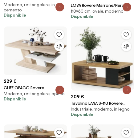
Moderno, rettangolare, in
Millennium/Bianco Opaco -
LOVA Rovere Marrone/Nero –
cemento
110×60 cm, ovale, moderno
MODERNO TAVOLINO DA
TAVOLINO OVALE 110x60 cm
Disponibile
Disponibile
SOGGIORNO SALOTTO CON
TAVOLINO DA CAFFÈ MODERNO
RIPIANO E SCAFFALE
229 €
CLIFF OPACO Rovere
Moderno, rettangolare, opaco
Sonoma/Bianco - MODERNO
209 €
Disponibile
TAVOLINO DA SALOTTO / DA
Tavolino LANA S-110 Rovere
CAFFÈ
Industriale, moderno, in legno
Artisan / Nero - TAVOLINO DA
Disponibile
CAFFÈ CON RIPIANO