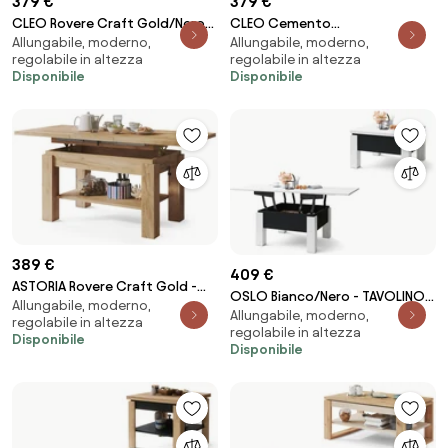
379 €
379 €
CLEO Rovere Craft Gold/Nero
CLEO Cemento
Allungabile, moderno,
Allungabile, moderno,
Opaco- TAVOLINO
Millennium/Bianco Opaco -
regolabile in altezza
regolabile in altezza
TRASFORMABILE SALVASPAZIO
TAVOLINO TRASFORMABILE
Disponibile
Disponibile
CON PIANO ALLUNGABILE E
SALVASPAZIO CON PIANO
ALZABILE
ALLUNGABILE E ALZABILE
389 €
409 €
ASTORIA Rovere Craft Gold -
OSLO Bianco/Nero - TAVOLINO
Allungabile, moderno,
TAVOLINO TRASFORMABILE
Allungabile, moderno,
TRASFORMABILE SALVASPAZIO
regolabile in altezza
SALVASPAZIO ALLUNGABILE
regolabile in altezza
ALZABILE E ALLUNGABILE TAVOLO
Disponibile
ALZABILE CON RIPIANO INFERIORE
Disponibile
TAVOLO