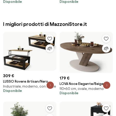
Disponibile
Disponibile
ALLUNGABILE TAVOLO
I migliori prodotti di MazzoniStore.it
309 €
179 €
LUSSO Rovere Artisan/Nero
LOVA Noce Elegante/Beige
Industriale, moderno, con ruote
Opaco - MODERNO TAVOLINO
110×60 cm, ovale, moderno
Taupe – TAVOLINO OVALE 110x60
Disponibile
CON PIANO SOLLEVABILE +
Disponibile
cm TAVOLINO DA CAFFÈ
PORTAOGGETTI + MENSOLA
MODERNO
(CON ROTELLE!)