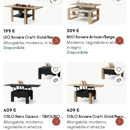
309 €
199 €
NUO Rovere Artisan/Beige
LEO Rovere Craft Gold/Nero
Moderno, regolabile in altezza,
(Champagne) - MODERNO
Allungabile, moderno, in legno
Opaco - COMPATTO TAVOLINO
in legno
Disponibile
TAVOLINO CON PIANO ALZABILE
CON PIANO ALLUNGABILE
Disponibile
SALVASPAZIO TAVOLO
409 €
409 €
OSLO Nero Opaco - TAVOLINO
OSLO Rovere Craft Gold/Nero -
Allungabile, moderno,
Allungabile, moderno,
TRASFORMABILE SALVASPAZIO
TAVOLINO TRASFORMABILE
regolabile in altezza
regolabile in altezza
ALZABILE E ALLUNGABILE TAVOLO
SALVASPAZIO ALZABILE E