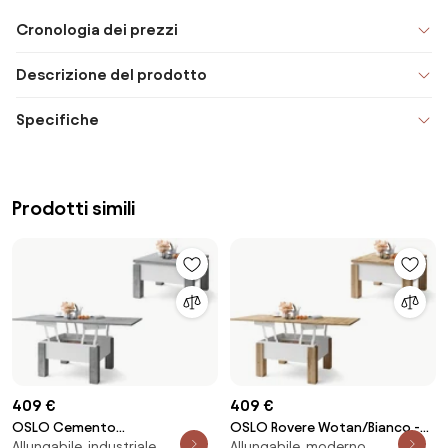
Cronologia dei prezzi
Descrizione del prodotto
Specifiche
Prodotti simili
409 €
409 €
OSLO Cemento
OSLO Rovere Wotan/Bianco -
Allungabile, industriale,
Allungabile, moderno,
Millennium/Bianco - TAVOLINO
TAVOLINO TRASFORMABILE