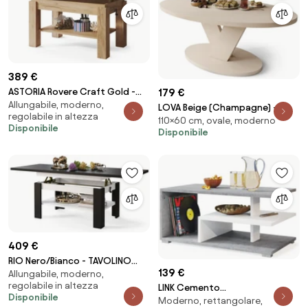
389 €
179 €
ASTORIA Rovere Craft Gold -
Allungabile, moderno,
TAVOLINO TRASFORMABILE
LOVA Beige (Champagne) –
regolabile in altezza
SALVASPAZIO ALLUNGABILE
110×60 cm, ovale, moderno
TAVOLINO OVALE 110x60 cm
Disponibile
Disponibile
ALZABILE CON RIPIANO INFERIORE
TAVOLINO DA CAFFÈ MODERNO
TAVOLO
409 €
RIO Nero/Bianco - TAVOLINO
139 €
Allungabile, moderno,
TRASFORMABILE SALVASPAZIO
regolabile in altezza
LINK Cemento
ALLUNGABILE ALZABILE TAVOLO
Disponibile
Moderno, rettangolare,
Millennium/Bianco - MODERNO
CON RIPIANO INFERIORE