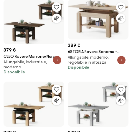
389 €
379 €
ASTORIA Rovere Sonoma -
CLEO Rovere Marrone/Nero
Allungabile, moderno,
TAVOLINO TRASFORMABILE
Allungabile, industriale,
regolabile in altezza
Opaco - TAVOLINO
SALVASPAZIO ALLUNGABILE
moderno
Disponibile
TRASFORMABILE SALVASPAZIO
ALZABILE CON RIPIANO INFERIORE
Disponibile
CON PIANO ALLUNGABILE E
TAVOLO
ALZABILE