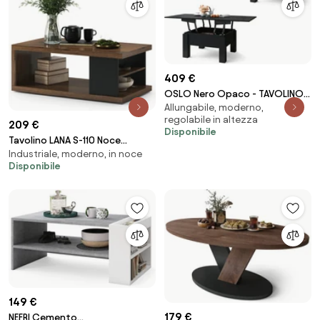
409 €
OSLO Nero Opaco - TAVOLINO
Allungabile, moderno,
TRASFORMABILE SALVASPAZIO
regolabile in altezza
ALZABILE E ALLUNGABILE TAVOLO
209 €
Disponibile
Tavolino LANA S-110 Noce
Industriale, moderno, in noce
Elegante / Nero - TAVOLINO DA
Disponibile
CAFFÈ CON RIPIANO
149 €
179 €
NEFRI Cemento