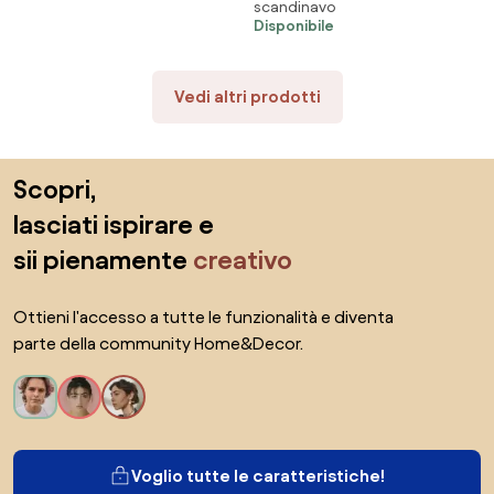
scandinavo
TAVOLINO GRIGIO CON RIPIANO
Disponibile
INFERIORE SIMPLE
Vedi altri prodotti
Salta il piè di pagina, vai all'inizio della pagina
Scopri,
lasciati ispirare e
sii pienamente
creativo
Ottieni l'accesso a tutte le funzionalità e diventa
parte della community Home&Decor.
Voglio tutte le caratteristiche!