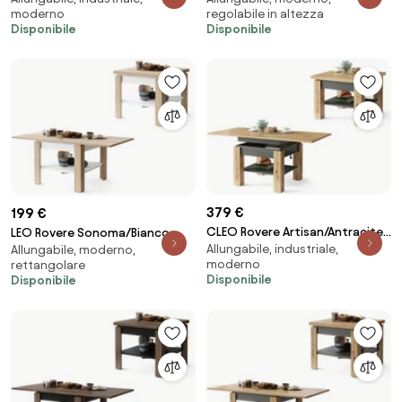
moderno
regolabile in altezza
TRASFORMABILE SALVASPAZIO
SALVASPAZIO ALZABILE E
Disponibile
Disponibile
ALZABILE E ALLUNGABILE TAVOLO
ALLUNGABILE TAVOLO
379 €
199 €
CLEO Rovere Artisan/Antracite
LEO Rovere Sonoma/Bianco
Allungabile, industriale,
(Grigio Scuro) - TAVOLINO
Allungabile, moderno,
Opaco - COMPATTO TAVOLINO
moderno
rettangolare
TRASFORMABILE SALVASPAZIO
CON PIANO ALLUNGABILE
Disponibile
Disponibile
CON PIANO ALLUNGABILE E
SALVASPAZIO TAVOLO
ALZABILE