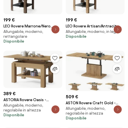
199 €
199 €
LEO Rovere Marrone/Nero
LEO Rovere Artisan/Antracite
Allungabile, moderno,
Allungabile, moderno, in legno
Opaco - COMPATTO TAVOLINO
(Grigio Scuro) - COMPATTO
rettangolare
Disponibile
CON PIANO ALLUNGABILE
TAVOLINO CON PIANO
Disponibile
SALVASPAZIO TAVOLO
ALLUNGABILE SALVASPAZIO
TAVOLO
389 €
509 €
ASTORIA Rovere Oasis -
ASTON Rovere Craft Gold -
Allungabile, moderno,
TAVOLINO TRASFORMABILE
Allungabile, moderno,
MODERNO TAVOLINO
regolabile in altezza
SALVASPAZIO ALLUNGABILE
regolabile in altezza
TRASFORMABILE SALVASPAZIO
Disponibile
ALZABILE CON RIPIANO INFERIORE
Disponibile
ALLUNGABILE ALZABILE TAVOLO
TAVOLO