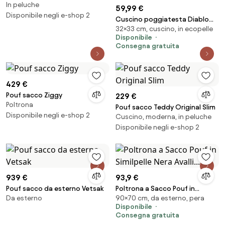
In peluche
59,99 €
Disponibile negli e-shop 2
Cuscino poggiatesta Diablo
32×33 cm, cuscino, in ecopelle
Chairs X-Horn con ricamo
Disponibile
personalizzato bianco e nero
Consegna gratuita
429 €
Pouf sacco Ziggy
229 €
Poltrona
Pouf sacco Teddy Original Slim
Disponibile negli e-shop 2
Cuscino, moderna, in peluche
Disponibile negli e-shop 2
939 €
93,9 €
Pouf sacco da esterno Vetsak
Poltrona a Sacco Pouf in
Da esterno
90×70 cm, da esterno, pera
Similpelle Nera Avalli...
Disponibile
Consegna gratuita