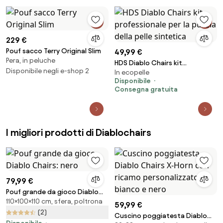
229 €
Pouf sacco Terry Original Slim
49,99 €
Pera, in peluche
HDS Diablo Chairs kit
Disponibile negli e-shop 2
In ecopelle
professionale per la pulizia
Disponibile
della pelle sintetica
Consegna gratuita
I migliori prodotti di Diablochairs
79,99 €
Pouf grande da gioco Diablo
110×100×110 cm, sfera, poltrona
Chairs: nero
59,99 €
(2)
Cuscino poggiatesta Diablo