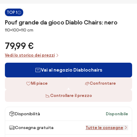
TOP 1
Pouf grande da gioco Diablo Chairs: nero
Dimensioni
110×100×110 cm
79,99 €
Vedi lo storico dei prezzi
Vai al negozio Diablochairs
Mi piace
Confrontare
Controllare il prezzo
Disponibilità
Disponibile
Consegna gratuita
Tutte le consegne