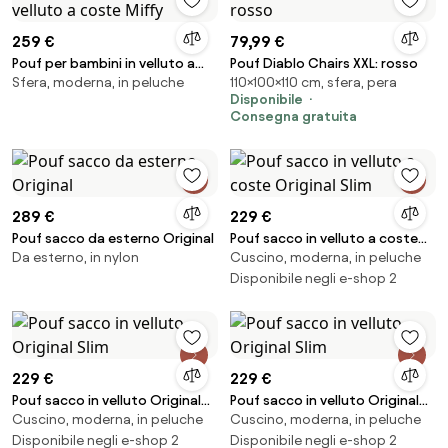
259 €
79,99 €
Pouf per bambini in velluto a
Pouf Diablo Chairs XXL: rosso
Sfera, moderna, in peluche
110×100×110 cm, sfera, pera
coste Miffy
Disponibile
Consegna gratuita
289 €
229 €
Pouf sacco da esterno Original
Pouf sacco in velluto a coste
Da esterno, in nylon
Cuscino, moderna, in peluche
Original Slim
Disponibile negli e-shop 2
229 €
229 €
Pouf sacco in velluto Original
Pouf sacco in velluto Original
Cuscino, moderna, in peluche
Cuscino, moderna, in peluche
Slim
Slim
Disponibile negli e-shop 2
Disponibile negli e-shop 2