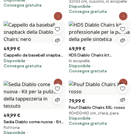
Disponibile
32×33 cm, cuscino, in ecopelle
Chairs X-Horn con ricamo
Consegna gratuita
Disponibile
personalizzato bianco e nero
Consegna gratuita
49,99 €
49,99 €
Cappello da baseball snapback
HDS Diablo Chairs kit
Disponibile
In ecopelle
della Diablo Chairs: nero
professionale per la pulizia
Consegna gratuita
Disponibile
della pelle sintetica
Consegna gratuita
79,99 €
Pouf Diablo Chairs XXL: rosso
110×100×110 cm, sfera, pera
49,99 €
Disponibile
Sedia Diablo come nuova - Kit
Consegna gratuita
Poltrona
per la pulizia della tappezzeria
Disponibile
in tessuto