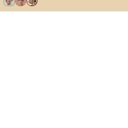
Voglio tutte le caratteristiche!
Di Biano
Per gli utenti
Per i negozi
Esplora sicuramente
Prodotti
Ispirazioni
AI designer