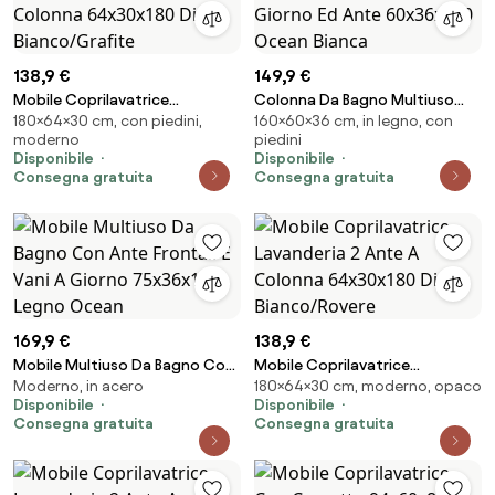
138,9 €
149,9 €
Mobile Coprilavatrice
Colonna Da Bagno Multiuso
180×64×30 cm, con piedini,
160×60×36 cm, in legno, con
Lavanderia 2 Ante A Colonna
Con Vani A Giorno Ed Ante
moderno
piedini
64x30x180 Diana
60x36x160 Ocean Bianca
Disponibile
Disponibile
Bianco/Grafite
Consegna gratuita
Consegna gratuita
169,9 €
138,9 €
Mobile Multiuso Da Bagno Con
Mobile Coprilavatrice
Moderno, in acero
180×64×30 cm, moderno, opaco
Ante Frontali E Vani A Giorno
Lavanderia 2 Ante A Colonna
Disponibile
Disponibile
75x36x160 Legno Ocean
64x30x180 Diana Bianco/Rovere
Consegna gratuita
Consegna gratuita