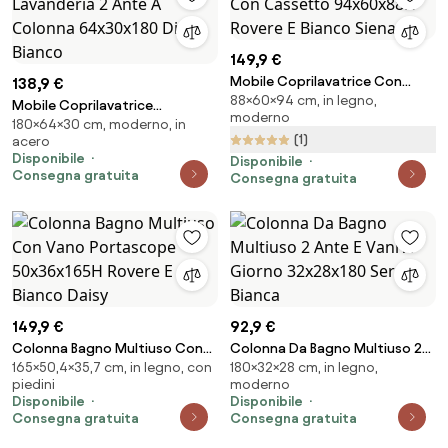
149,9 €
Mobile Coprilavatrice Con
138,9 €
88×60×94 cm, in legno,
Cassetto 94x60x88H Rovere E
Mobile Coprilavatrice
moderno
Bianco Siena
180×64×30 cm, moderno, in
Lavanderia 2 Ante A Colonna
(1)
acero
64x30x180 Diana Bianco
Disponibile
Disponibile
Consegna gratuita
Consegna gratuita
149,9 €
92,9 €
Colonna Bagno Multiuso Con
Colonna Da Bagno Multiuso 2
165×50,4×35,7 cm, in legno, con
180×32×28 cm, in legno,
Vano Portascope 50x36x165H
Ante E Vani A Giorno 32x28x180
piedini
moderno
Rovere E Bianco Daisy
Serena Bianca
Disponibile
Disponibile
Consegna gratuita
Consegna gratuita