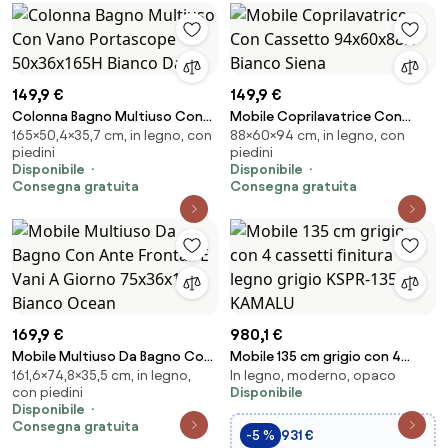
149,9 €
149,9 €
Colonna Bagno Multiuso Con
Mobile Coprilavatrice Con
165×50,4×35,7 cm, in legno, con
88×60×94 cm, in legno, con
Vano Portascope 50x36x165H
Cassetto 94x60x88H Bianco
piedini
piedini
Bianco Daisy
Siena
Disponibile
Disponibile
Consegna gratuita
Consegna gratuita
169,9 €
980,1 €
Mobile Multiuso Da Bagno Con
Mobile 135 cm grigio con 4
161,6×74,8×35,5 cm, in legno,
In legno, moderno, opaco
Ante Frontali E Vani A Giorno
cassetti finitura legno grigio
con piedini
Disponibile
75x36x160 Bianco Ocean
KSPR-135G - KAMALU
Disponibile
Consegna gratuita
-5 %
931 €