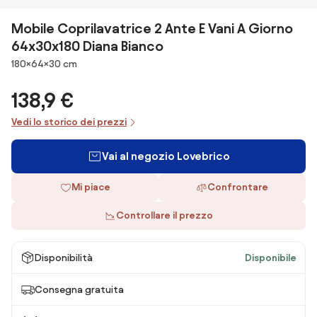
Mobile Coprilavatrice 2 Ante E Vani A Giorno
64x30x180 Diana Bianco
Dimensioni
180×64×30 cm
138,9 €
Vedi lo storico dei prezzi
Vai al negozio Lovebrico
Mi piace
Confrontare
Controllare il prezzo
Disponibilità
Disponibile
Consegna gratuita