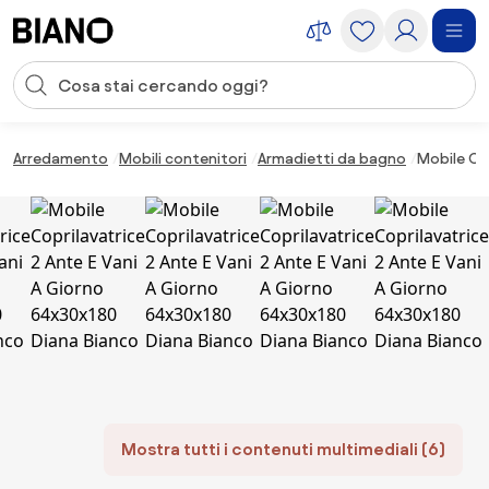
Salta la navigazione, vai al contenuto
Input della ricerca
Salta il contenuto, vai al piè di pagina
Arredamento
Mobili contenitori
Armadietti da bagno
Mobile Cop
Mostra tutti i contenuti multimediali (6)