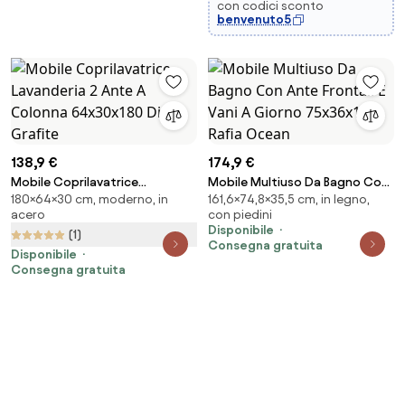
con codici sconto
benvenuto5
138,9 €
174,9 €
Mobile Coprilavatrice
Mobile Multiuso Da Bagno Con
180×64×30 cm, moderno, in
161,6×74,8×35,5 cm, in legno,
Lavanderia 2 Ante A Colonna
Ante Frontali E Vani A Giorno
acero
con piedini
64x30x180 Diana Grafite
75x36x160 Rafia Ocean
Disponibile
(1)
Consegna gratuita
Disponibile
Consegna gratuita