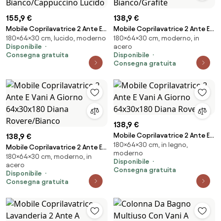
155,9 €
138,9 €
Mobile Coprilavatrice 2 Ante E
Mobile Coprilavatrice 2 Ante E
180×64×30 cm, lucido, moderno
180×64×30 cm, moderno, in
Vani A Giorno 64x30x180 Diana
Vani A Giorno 64x30x180 Diana
Disponibile
acero
Bianco/Cappuccino Lucido
Bianco/Grafite
Consegna gratuita
Disponibile
Consegna gratuita
138,9 €
Mobile Coprilavatrice 2 Ante E
138,9 €
180×64×30 cm, in legno,
Vani A Giorno 64x30x180 Diana
Mobile Coprilavatrice 2 Ante E
moderno
Rovere
180×64×30 cm, moderno, in
Vani A Giorno 64x30x180 Diana
Disponibile
acero
Rovere/Bianco
Consegna gratuita
Disponibile
Consegna gratuita