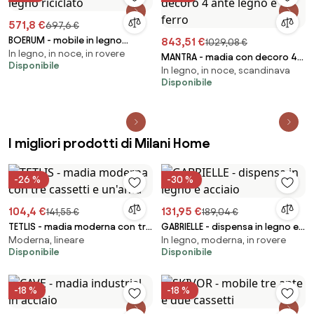
571,8 €
697,6 €
BOERUM - mobile in legno
843,51 €
1029,08 €
In legno, in noce, in rovere
riciclato
MANTRA - madia con decoro 4
Disponibile
In legno, in noce, scandinava
ante legno e ferro
Disponibile
I migliori prodotti di Milani Home
-26 %
-30 %
104,4 €
131,95 €
141,55 €
189,04 €
TETLIS - madia moderna con tre
GABRIELLE - dispensa in legno e
Moderna, lineare
In legno, moderna, in rovere
cassetti e un'anta
acciaio
Disponibile
Disponibile
-18 %
-18 %