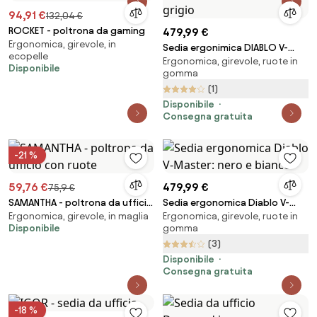
94,91 €
132,04 €
ROCKET - poltrona da gaming
479,99 €
Ergonomica, girevole, in
Sedia ergonimica DIABLO V-
ecopelle
Ergonomica, girevole, ruote in
MASTER: nero-grigio
Disponibile
gomma
(1)
Disponibile
Consegna gratuita
-21 %
59,76 €
479,99 €
75,9 €
SAMANTHA - poltrona da ufficio
Sedia ergonomica Diablo V-
Ergonomica, girevole, in maglia
Ergonomica, girevole, ruote in
con ruote
Master: nero e bianco
Disponibile
gomma
(3)
Disponibile
Consegna gratuita
-18 %