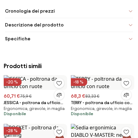
Cronologia dei prezzi
Descrizione del prodotto
Specifiche
Prodotti simili
-20 %
-18 %
60,71 €
68,3 €
75,9 €
83,33 €
JESSICA - poltrona da ufficio
TERRY - poltrona da ufficio con
Ergonomica, girevole, in maglia
Ergonomica, girevole, in maglia
con ruote
ruote
Disponibile
Disponibile
-28 %