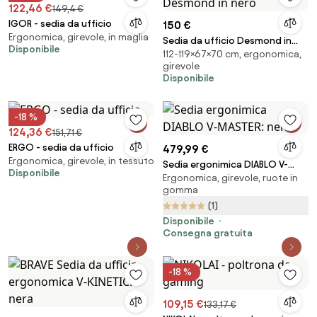
122,46 €
149,4 €
IGOR - sedia da ufficio
150 €
Ergonomica, girevole, in maglia
Sedia da ufficio Desmond in
Disponibile
112-119×67×70 cm, ergonomica,
nero
girevole
Disponibile
-18 %
124,36 €
151,71 €
ERGO - sedia da ufficio
479,99 €
Ergonomica, girevole, in tessuto
Sedia ergonimica DIABLO V-
Disponibile
Ergonomica, girevole, ruote in
MASTER: nero
gomma
(1)
Disponibile
Consegna gratuita
-18 %
109,15 €
133,17 €