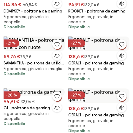
114,86 €
94,91 €
160,54 €
132,04 €
DEMPSEY - poltrona da gaming
ROCKET - poltrona da gaming
Ergonomica, girevole, in
Ergonomica, girevole, in
ecopelle
ecopelle
Disponibile
Disponibile
-21 %
-27 %
59,76 €
138,6 €
75,9 €
189,04 €
SAMANTHA - poltrona da ufficio
GERALT - poltrona da gaming
Ergonomica, girevole, in maglia
Ergonomica, girevole, in
con ruote
Disponibile
ecopelle
Disponibile
-28 %
-27 %
94,91 €
132,04 €
CJ - poltrona da gaming
138,6 €
189,04 €
Ergonomica, girevole, in
GERALT - poltrona da gaming
ecopelle
Ergonomica, girevole, in
Disponibile
ecopelle
Disponibile