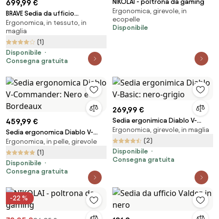
NIKOLAI - poltrona da gaming
699,99 €
Ergonomica, girevole, in
BRAVE Sedia da ufficio
ecopelle
Ergonomica, in tessuto, in
ergonomica V-KINETIC: nera
Disponibile
maglia
(1)
Disponibile
Consegna gratuita
269,99 €
Sedia ergonimica Diablo V-
459,99 €
Ergonomica, girevole, in maglia
Basic: nero-grigio
Sedia ergonomica Diablo V-
(2)
Ergonomica, in pelle, girevole
Commander: Nero e Bordeaux
Disponibile
(1)
Consegna gratuita
Disponibile
Consegna gratuita
-22 %