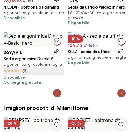
73,05 €
101 €
94,05 €
NIKOLAI - poltrona da gaming
Sedia da ufficio Valdez in nero
Ergonomica, girevole, in tessuto
116-122×64×60 cm, ergonomica,
Disponibile
girevole
Disponibile
-18 %
154,75 €
188,8 €
BELLA - sedia da ufficio
269,99 €
Ergonomica, girevole, in maglia
Sedia ergonimica Diablo V-
Disponibile
Ergonomica, girevole, in maglia
Basic: nero
(3)
Disponibile
Consegna gratuita
I migliori prodotti di Milani Home
-28 %
-28 %