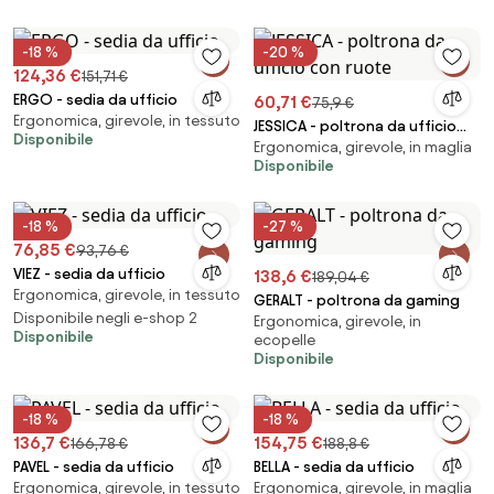
-18 %
-20 %
124,36 €
151,71 €
ERGO - sedia da ufficio
60,71 €
75,9 €
Ergonomica, girevole, in tessuto
JESSICA - poltrona da ufficio
Disponibile
Ergonomica, girevole, in maglia
con ruote
Disponibile
-18 %
-27 %
76,85 €
93,76 €
VIEZ - sedia da ufficio
138,6 €
189,04 €
Ergonomica, girevole, in tessuto
GERALT - poltrona da gaming
Disponibile negli e-shop 2
Ergonomica, girevole, in
Disponibile
ecopelle
Disponibile
-18 %
-18 %
136,7 €
154,75 €
166,78 €
188,8 €
PAVEL - sedia da ufficio
BELLA - sedia da ufficio
Ergonomica, girevole, in tessuto
Ergonomica, girevole, in maglia