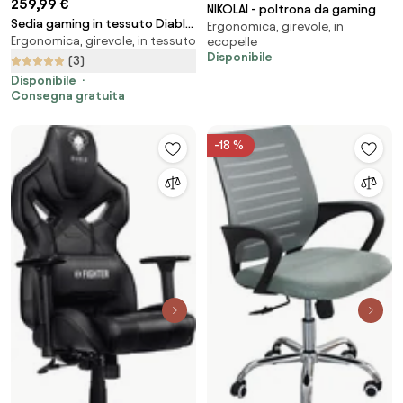
259,99 €
NIKOLAI - poltrona da gaming
Sedia gaming in tessuto Diablo
Ergonomica, girevole, in
Ergonomica, girevole, in tessuto
X-Horn 2.0, Normal Size, Camel
ecopelle
Disponibile
Black
(3)
Disponibile
Consegna gratuita
-18 %