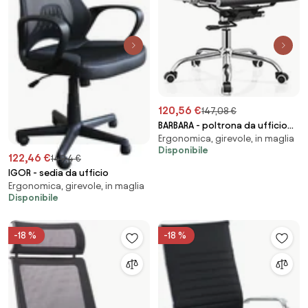
120,56 €
147,08 €
BARBARA - poltrona da ufficio
Ergonomica, girevole, in maglia
con ruote
Disponibile
122,46 €
149,4 €
IGOR - sedia da ufficio
Ergonomica, girevole, in maglia
Disponibile
-18 %
-18 %