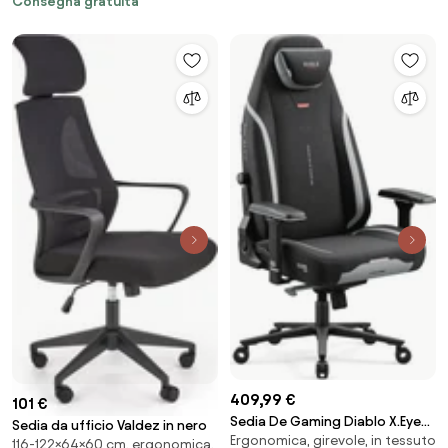
Consegna gratuita
409,99 €
101 €
Sedia De Gaming Diablo X.Eye
Sedia da ufficio Valdez in nero
Ergonomica, girevole, in tessuto
Prime, Normal Size, Burned Black
116-122×64×60 cm, ergonomica,