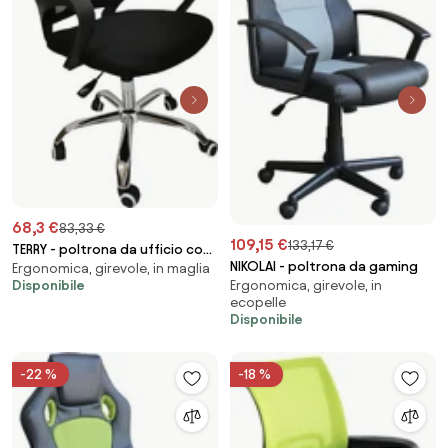
68,3 €
83,33 €
109,15 €
133,17 €
TERRY - poltrona da ufficio con
NIKOLAI - poltrona da gaming
Ergonomica, girevole, in maglia
ruote
Ergonomica, girevole, in
Disponibile
ecopelle
Disponibile
-22 %
-18 %