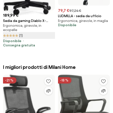
79,7 €
97,24 €
189,99 €
LUDMILLA - sedia da ufficio
Sedia da gaming Diablo X-
Ergonomica, girevole, in maglia
Disponibile
Ergonomica, girevole, in
Fighter Normal Size: nero
ecopelle
(1)
Disponibile
Consegna gratuita
I migliori prodotti di Milani Home
-21 %
-18 %