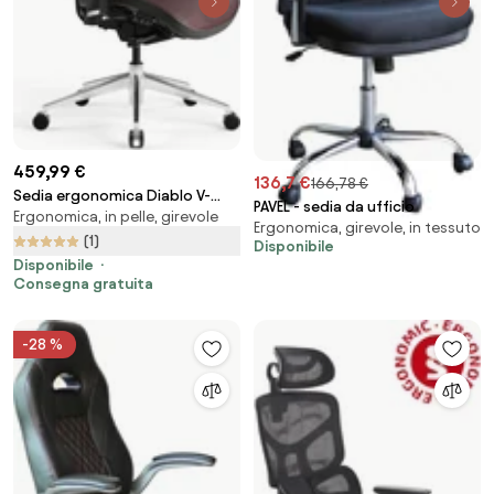
459,99 €
136,7 €
166,78 €
Sedia ergonomica Diablo V-
PAVEL - sedia da ufficio
Ergonomica, in pelle, girevole
Commander: Nero e Bordeaux
Ergonomica, girevole, in tessuto
(1)
Disponibile
Disponibile
Consegna gratuita
-28 %