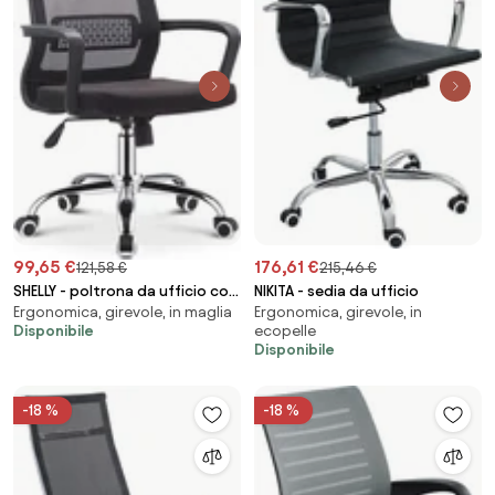
99,65 €
176,61 €
121,58 €
215,46 €
SHELLY - poltrona da ufficio con
NIKITA - sedia da ufficio
Ergonomica, girevole, in maglia
Ergonomica, girevole, in
ruote
Disponibile
ecopelle
Disponibile
-18 %
-18 %