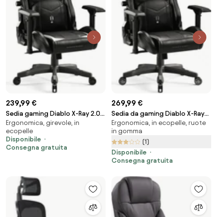
239,99 €
269,99 €
Sedia gaming Diablo X-Ray 2.0
Sedia da gaming Diablo X-Ray
Ergonomica, girevole, in
Ergonomica, in ecopelle, ruote
Small Size, Bianco e nero
2.0 King Size: Nero e Grigio
ecopelle
in gomma
Disponibile
(1)
Consegna gratuita
Disponibile
Consegna gratuita