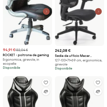
94,91 €
132,04 €
242,08 €
ROCKET - poltrona da gaming
Sedia da ufficio Macar
Ergonomica, girevole, in
127-133×71×69 cm, ergonomica,
ergonomica nera – 71x69x127-
ecopelle
girevole
133 cm
Disponibile
Disponibile