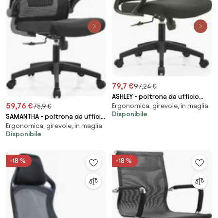
79,7 €
97,24 €
ASHLEY - poltrona da ufficio
59,76 €
Ergonomica, girevole, in maglia
75,9 €
con ruote
Disponibile
SAMANTHA - poltrona da ufficio
Ergonomica, girevole, in maglia
con ruote
Disponibile
-18 %
-18 %