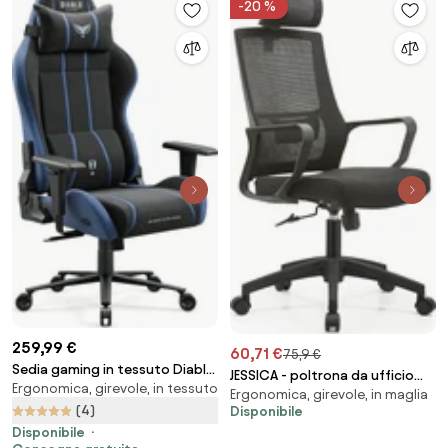
-20 %
259,99 €
60,71 €
75,9 €
Sedia gaming in tessuto Diablo
JESSICA - poltrona da ufficio
Ergonomica, girevole, in tessuto
X-One 2.0, Normal Size, Night
Ergonomica, girevole, in maglia
con ruote
Blue
(4)
Disponibile
Disponibile