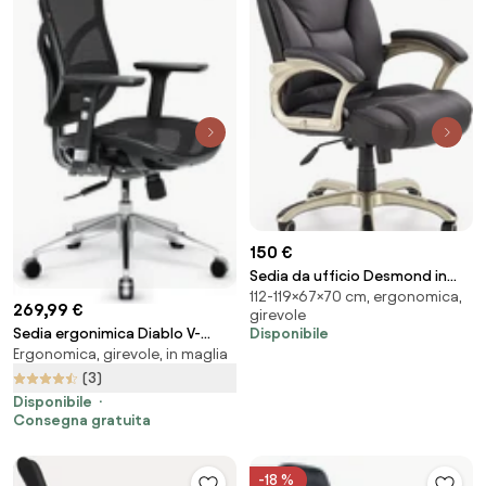
150 €
Sedia da ufficio Desmond in
112-119×67×70 cm, ergonomica,
nero
269,99 €
girevole
Disponibile
Sedia ergonimica Diablo V-
Ergonomica, girevole, in maglia
Basic: nero
(3)
Disponibile
Consegna gratuita
-18 %