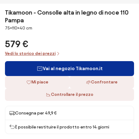
Tikamoon - Consolle alta in legno di noce 110
Pampa
Dimensioni
75×110×40 cm
579 €
Vedi lo storico dei prezzi
Vai al negozio Tikamoon.it
Mi piace
Confrontare
Controllare il prezzo
Consegna per 49,9 €
È possibile restituire il prodotto entro 14 giorni