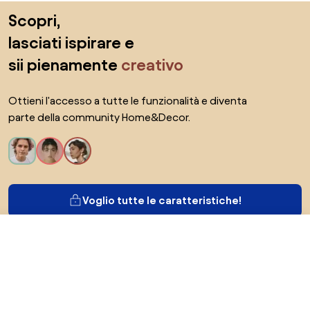
Salta il piè di pagina, vai all'inizio della pagina
Scopri,
lasciati ispirare e
sii pienamente
creativo
Ottieni l'accesso a tutte le funzionalità e diventa
parte della community Home&Decor.
Voglio tutte le caratteristiche!
579 €
Vai al negozio
Di Biano
Per gli utenti