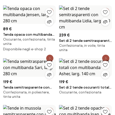
89 €
Tenda opaca con multibanda
239 €
Oscurante, confezionata, tinta
Jensen, larg. 280 cm
Set di 2 tende semitrasparenti
unita
Confezionata, in voile, tinta
con multibanda Lidia, larg. 140
Disponibile negli e-shop 2
unita
cm
119 €
119 €
Tenda semitrasparente con
Set di 2 tende oscuranti totali
Confezionata, in poliestere,
Oscurante, confezionata
multibanda Sari, larg. 280 cm
con multibanda Asher, larg. 140
tinta unita
cm