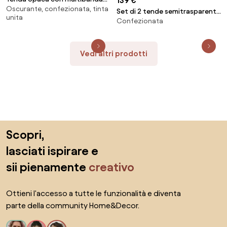
139 €
Oscurante, confezionata, tinta
Pavla, larg. 280 cm
Set di 2 tende semitrasparenti
unita
Confezionata
con multibanda Birch, larg. 130
cm
Vedi altri prodotti
Salta il piè di pagina, vai all'inizio della pagina
Scopri,
lasciati ispirare e
sii pienamente
creativo
Ottieni l'accesso a tutte le funzionalità e diventa
parte della community Home&Decor.