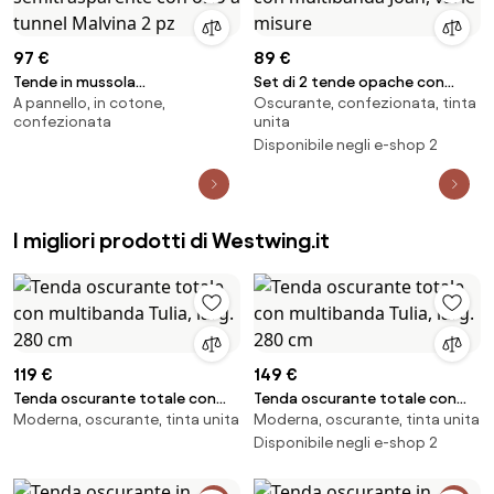
97 €
89 €
Tende in mussola
Set di 2 tende opache con
A pannello, in cotone,
Oscurante, confezionata, tinta
semitrasparente con orlo a
multibanda Joan, varie misure
confezionata
unita
tunnel Malvina 2 pz
Disponibile negli e-shop 2
I migliori prodotti di Westwing.it
119 €
149 €
Tenda oscurante totale con
Tenda oscurante totale con
Moderna, oscurante, tinta unita
Moderna, oscurante, tinta unita
multibanda Tulia, larg. 280 cm
multibanda Tulia, larg. 280 cm
Disponibile negli e-shop 2