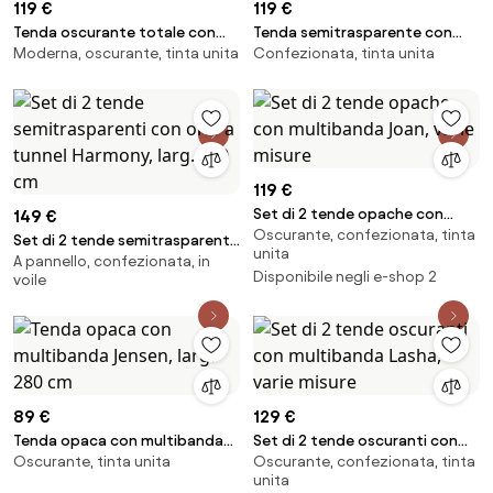
119 €
119 €
Tenda oscurante totale con
Tenda semitrasparente con
Moderna, oscurante, tinta unita
Confezionata, tinta unita
multibanda Tulia, larg. 280 cm
multibanda Sari, larg. 280 cm
119 €
Set di 2 tende opache con
149 €
Oscurante, confezionata, tinta
multibanda Joan, varie misure
Set di 2 tende semitrasparenti
unita
A pannello, confezionata, in
con orlo a tunnel Harmony, larg.
Disponibile negli e-shop 2
voile
140 cm
89 €
129 €
Tenda opaca con multibanda
Set di 2 tende oscuranti con
Oscurante, tinta unita
Oscurante, confezionata, tinta
Jensen, larg. 280 cm
multibanda Lasha, varie misure
unita