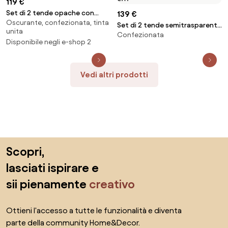
119 €
Set di 2 tende opache con
139 €
Oscurante, confezionata, tinta
multibanda Joan, varie misure
Set di 2 tende semitrasparenti
unita
Confezionata
con multibanda Birch, larg. 130
Disponibile negli e-shop 2
cm
Vedi altri prodotti
Salta il piè di pagina, vai all'inizio della pagina
Scopri,
lasciati ispirare e
sii pienamente
creativo
Ottieni l'accesso a tutte le funzionalità e diventa
parte della community Home&Decor.