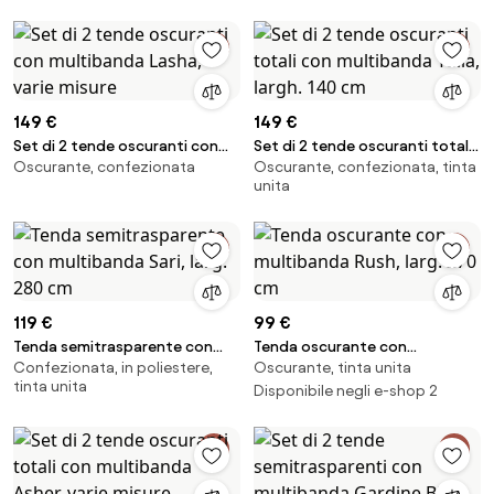
149 €
149 €
Set di 2 tende oscuranti con
Set di 2 tende oscuranti totali
Oscurante, confezionata
Oscurante, confezionata, tinta
multibanda Lasha, varie misure
con multibanda Tulia, largh. 140
unita
cm
119 €
99 €
Tenda semitrasparente con
Tenda oscurante con
Confezionata, in poliestere,
Oscurante, tinta unita
multibanda Sari, larg. 280 cm
multibanda Rush, larg. 270 cm
tinta unita
Disponibile negli e-shop 2