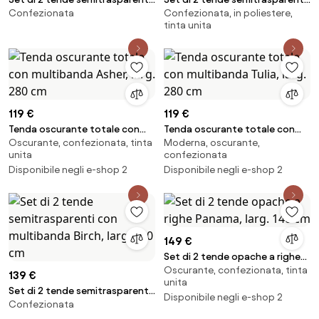
Confezionata
Confezionata, in poliestere,
con multibanda Gardine Birch,
con multibanda Lidia, larg. 140
tinta unita
larg 130 cm
cm
119 €
119 €
Tenda oscurante totale con
Tenda oscurante totale con
Oscurante, confezionata, tinta
Moderna, oscurante,
multibanda Asher, larg. 280 cm
multibanda Tulia, larg. 280 cm
unita
confezionata
Disponibile negli e-shop 2
Disponibile negli e-shop 2
149 €
Set di 2 tende opache a righe
Oscurante, confezionata, tinta
Panama, larg. 140 cm
139 €
unita
Set di 2 tende semitrasparenti
Disponibile negli e-shop 2
Confezionata
con multibanda Birch, larg. 130