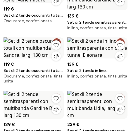
119 €
Set di 2 tende oscuranti totali
139 €
Oscurante, confezionata
con multibanda Asher, varie
Set di 2 tende semitrasparenti
misure
In lino, confezionata, tinta unita
con multibanda Gardine Birch,
larg 130 cm
119 €
139 €
Set di 2 tende oscuranti totali
Set di 2 tende in lino
Oscurante, confezionata, tinta
In lino, confezionata, tinta unita
con multibanda Sandra, larg.
semitrasparente con orlo a
unita
130 cm
tunnel Eleonara
139 €
239 €
Set di 2 tende semitrasparenti
Set di 2 tende semitrasparenti