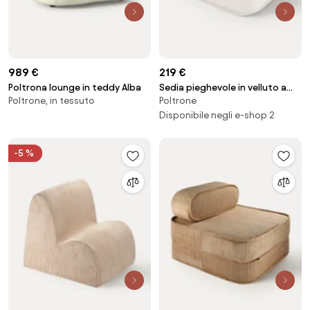
989 €
219 €
Poltrona lounge in teddy Alba
Sedia pieghevole in velluto a
Poltrone, in tessuto
Poltrone
coste per bambini Sugar
Disponibile negli e-shop 2
-5 %