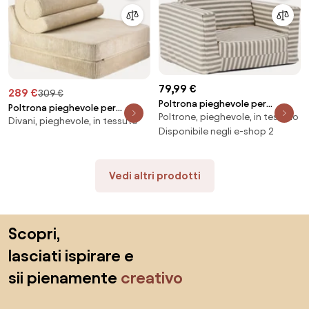
79,99 €
289 €
309 €
Poltrona pieghevole per
Poltrona pieghevole per
Poltrone, pieghevole, in tessuto
bambini Striped
Divani, pieghevole, in tessuto
bambini in velluto a coste fatta
Disponibile negli e-shop 2
a mano Flipster
Vedi altri prodotti
Salta il piè di pagina, vai all'inizio della pagina
Scopri,
lasciati ispirare e
sii pienamente
creativo