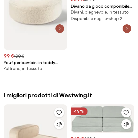
Divano da gioco componibile
Divani, pieghevole, in tessuto
per bambini in velluto a coste
fatto a mano Mila
Disponibile negli e-shop 2
99 €
109 €
Pouf per bambini in teddy
Poltrone, in tessuto
Sugar Ø 65 cm
I migliori prodotti di Westwing.it
-14 %