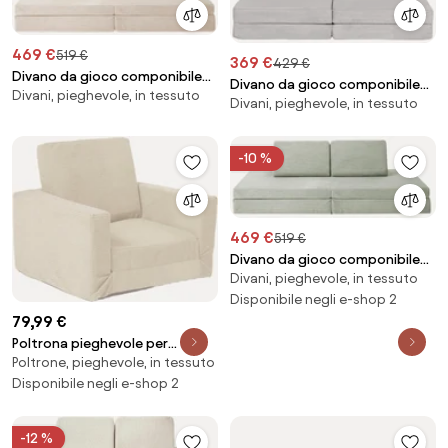
469 €
519 €
369 €
429 €
Divano da gioco componibile
Divano da gioco componibile
Divani, pieghevole, in tessuto
per bambini in velluto a coste
Divani, pieghevole, in tessuto
per bambini in velluto a coste
fatto a mano Mila
fatto a mano Mila
-10 %
469 €
519 €
Divano da gioco componibile
Divani, pieghevole, in tessuto
per bambini in velluto a coste
fatto a mano Mila
Disponibile negli e-shop 2
79,99 €
Poltrona pieghevole per
Poltrone, pieghevole, in tessuto
bambini Striped
Disponibile negli e-shop 2
-12 %