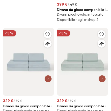
399 €
449 €
Divano da gioco componibile in
Divani, pieghevole, in tessuto
velluto per bambini fatto a
mano Mila
Disponibile negli e-shop 2
-13 %
-13 %
329 €
329 €
379 €
379 €
Divano da gioco componibile in
Divano da gioco componibile in
Divani, pieghevole, in tessuto
Divani, pieghevole, in tessuto