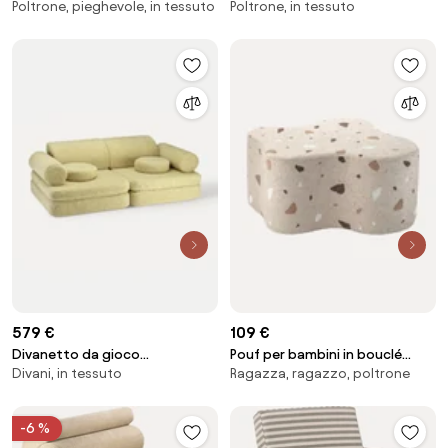
Poltrone, pieghevole, in tessuto
Poltrone, in tessuto
coste per bambini Sugar
579 €
109 €
Divanetto da gioco
Pouf per bambini in bouclé
Divani, in tessuto
Ragazza, ragazzo, poltrone
componibile per bambini in
fatto a mano Cloud
teddy fatto a mano Sugar
-6 %