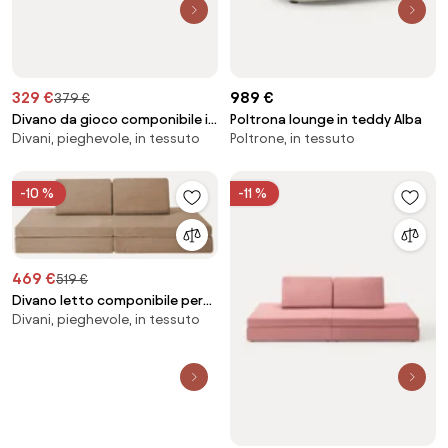
329 €
989 €
379 €
Divano da gioco componibile in
Poltrona lounge in teddy Alba
Divani, pieghevole, in tessuto
Poltrone, in tessuto
velluto per bambini fatto a
mano Mila
-10 %
-11 %
469 €
519 €
Divano letto componibile per
Divani, pieghevole, in tessuto
bambini in velluto a coste
fatto a mano Mila