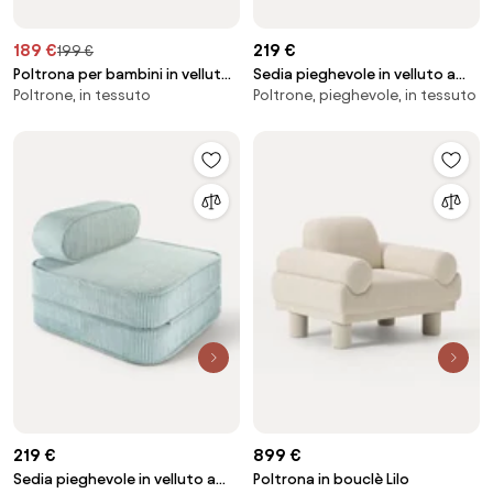
189 €
219 €
199 €
Poltrona per bambini in velluto
Sedia pieghevole in velluto a
Poltrone, in tessuto
Poltrone, pieghevole, in tessuto
a coste Cloud
coste per bambini Sugar
219 €
899 €
Sedia pieghevole in velluto a
Poltrona in bouclè Lilo