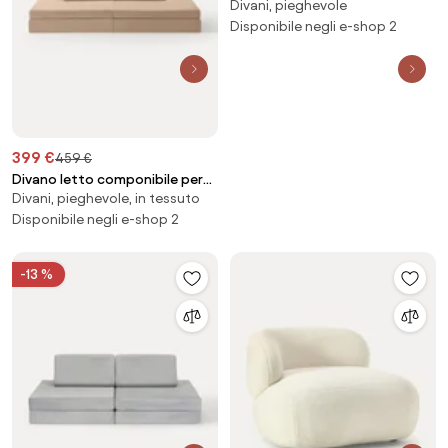
Divani, pieghevole
velluto per bambini fatto a
mano Mila
Disponibile negli e-shop 2
399 €
459 €
Divano letto componibile per
Divani, pieghevole, in tessuto
bambini in velluto fatto a mano
Mila
Disponibile negli e-shop 2
-13 %