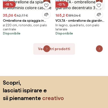
-18 %
-13 %
35,06 €
165,2 €
42,77 €
189,04 €
Ombrellone da spiaggia in
VOLTA - ombrellone da giardino
⌀ 220 cm, rotondo, con palo
In legno, quadrato, con palo
alluminio colore casuale
decentrato 3 x 3
centrale
laterale
Disponibile
Disponibile
Vedi altri prodotti
Salta il piè di pagina, vai all'inizio della pagina
Scopri,
lasciati ispirare e
sii pienamente
creativo