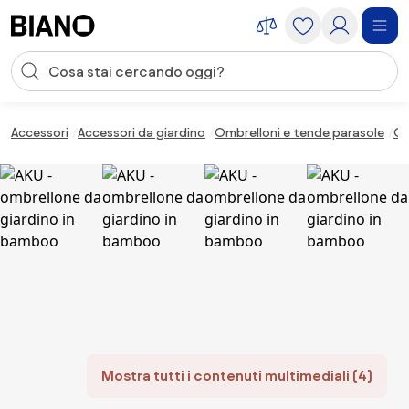
Salta la navigazione, vai al contenuto
Input della ricerca
Salta il contenuto, vai al piè di pagina
Accessori
Accessori da giardino
Ombrelloni e tende parasole
Om
Mostra tutti i contenuti multimediali (4)