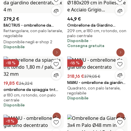
279,2 €
44,9 €
BACTRUS - ombrellone da
Ombrellone da Giardino
Rettangolare, con palo laterale,
209 cm, ⌀ 180 cm, rotondo, con
giardino decentrato 3 x 4 m
Ø180x209 cm in Poliestere e
regolabile
palo centrale
Acciaio Grigio...
Disponibile
Disponibile negli e-shop 2
Consegna gratuita
Disponibile
-18 %
-16 %
318,16 €
379,05 €
MANU - ombrellone da giardino
19,85 €
24,22 €
Quadrato, con palo laterale,
decentrato
ombrellone da spiaggia tnt
regolabile
⌀ 180 cm, rotondo, con palo
tondo 1,80 m / palo da 32 mm
Disponibile
centrale
Disponibile
-11 %