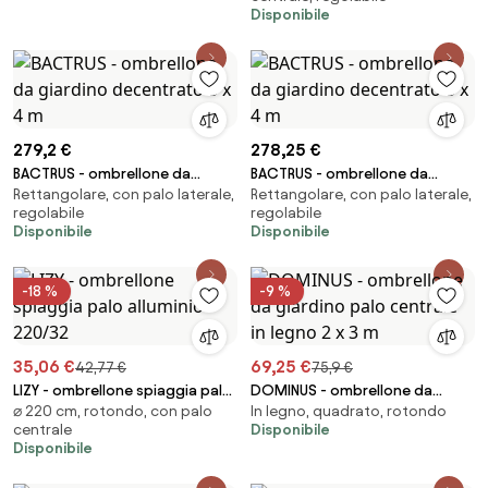
Disponibile
279,2 €
278,25 €
BACTRUS - ombrellone da
BACTRUS - ombrellone da
Rettangolare, con palo laterale,
Rettangolare, con palo laterale,
giardino decentrato 3 x 4 m
giardino decentrato 3 x 4 m
regolabile
regolabile
Disponibile
Disponibile
-18 %
-9 %
35,06 €
69,25 €
42,77 €
75,9 €
LIZY - ombrellone spiaggia palo
DOMINUS - ombrellone da
⌀ 220 cm, rotondo, con palo
In legno, quadrato, rotondo
alluminio 220/32
giardino palo centrale in legno
centrale
Disponibile
2 x 3 m
Disponibile