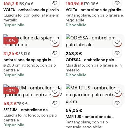
165,2 €
150,96 €
189,04 €
170,05 €
VOLTA - ombrellone da giardino
VOLTA - ombrellone da giardino
Quadrato, con palo laterale, in
Rettangolare, con palo laterale,
decentrato 3 x 3
decentrato 2 x 3
metallo
regolabile
Disponibile
Disponibile
-18 %
31,26 €
248,8 €
38,13 €
ombrellone da spiaggia in
ODESSA - ombrellone palo
⌀ 200 cm, rotondo, con palo
Quadrato, con palo laterale, in
alluminio
laterale
centrale
metallo
Disponibile
Disponibile
-10 %
68,3 €
75,9 €
SERTUM - ombrellone da
54,06 €
Quadrato, rotondo, con palo
giardino palo centrale 2 x 2
MARITUS - ombrellone da
centrale
Rettangolare, con palo
giardino palo centrale 2 x 3 m
Disponibile
centrale, regolabile