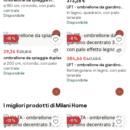
ombrellone da spiaggia in
373,26 €
⌀ 180 cm, rotondo, con palo
alluminio tondo
LIFT - ombrellone da giardino
centrale
In legno, quadrato, con palo
decentrato 3 x 3 con palo
Disponibile
laterale
effetto legno
Disponibile
-18 %
-8 %
29,36 €
35,81 €
ombrellone da spiaggia duplex
384,66 €
417,05 €
⌀ 200 cm, rotondo, con palo
LIFT - ombrellone da giardino
centrale
Rettangolare, in legno, con palo
decentrato 3 x 4 con palo
Disponibile
laterale
effetto legno
Disponibile
I migliori prodotti di Milani Home
-13 %
-11 %