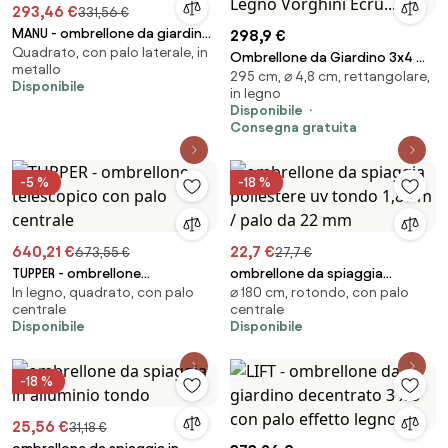
293,46 €
331,56 €
MANU - ombrellone da giardino
298,9 €
Quadrato, con palo laterale, in
decentrato
Ombrellone da Giardino 3x4 m
metallo
295 cm, ⌀ 4,8 cm, rettangolare,
Palo Ø48 mm in Legno Vorghini
Disponibile
in legno
Ecrù...
Disponibile
Consegna gratuita
-5 %
-18 %
640,21 €
22,7 €
673,55 €
27,7 €
TUPPER - ombrellone
ombrellone da spiaggia
In legno, quadrato, con palo
⌀ 180 cm, rotondo, con palo
telescopico con palo centrale
poliestere uv tondo 1,80 m /
centrale
centrale
palo da 22 mm
Disponibile
Disponibile
-18 %
25,56 €
31,18 €