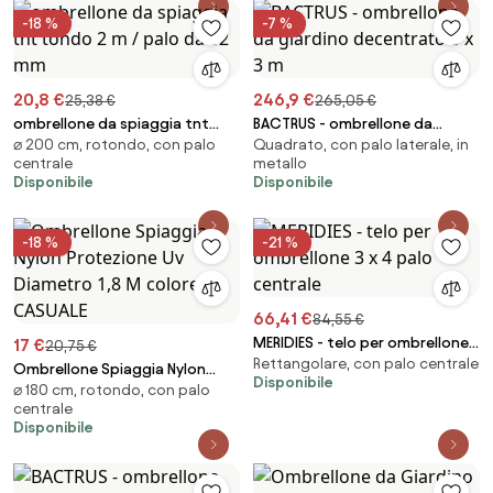
-18 %
-7 %
20,8 €
246,9 €
25,38 €
265,05 €
ombrellone da spiaggia tnt
BACTRUS - ombrellone da
⌀ 200 cm, rotondo, con palo
Quadrato, con palo laterale, in
tondo 2 m / palo da 32 mm
giardino decentrato 3 x 3 m
centrale
metallo
Disponibile
Disponibile
-18 %
-21 %
66,41 €
84,55 €
MERIDIES - telo per ombrellone
17 €
20,75 €
Rettangolare, con palo centrale
3 x 4 palo centrale
Ombrellone Spiaggia Nylon
Disponibile
⌀ 180 cm, rotondo, con palo
Protezione Uv Diametro 1,8 M
centrale
colore CASUALE
Disponibile