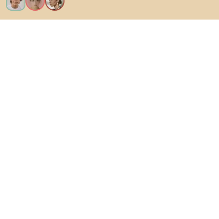
Voglio tutte le caratteristiche!
Di Biano
Per gli utenti
Per i negozi
Esplora sicuramente
Prodotti
Ispirazioni
AI designer