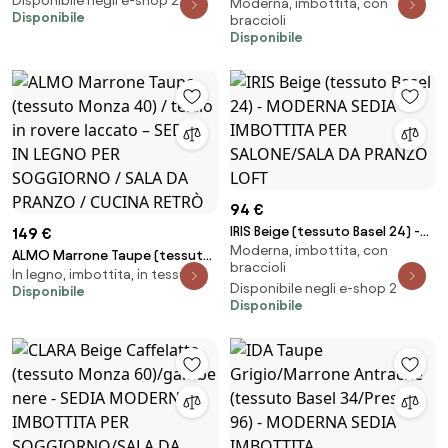
IN LEGNO PER SOGGIORNO SALA
Disponibile negli e-shop 2
Moderna, imbottita, con
(tessuto Juto 24)/gambe nere -
Disponibile
DA PRANZO CUCINA RETRO
braccioli
SEDIA MODERNA IMBOTTITA PER
Disponibile
SOGGIORNO/SALA DA
PRANZO/UFFICIO LOFT
94 €
IRIS Beige (tessuto Basel 24) -
149 €
Moderna, imbottita, con
MODERNA SEDIA IMBOTTITA PER
ALMO Marrone Taupe (tessuto
braccioli
SALONE/SALA DA PRANZO LOFT
In legno, imbottita, in tessuto
Monza 40) / telaio in rovere
Disponibile negli e-shop 2
Disponibile
laccato – SEDIA IN LEGNO PER
Disponibile
SOGGIORNO / SALA DA PRANZO
/ CUCINA RETRÒ