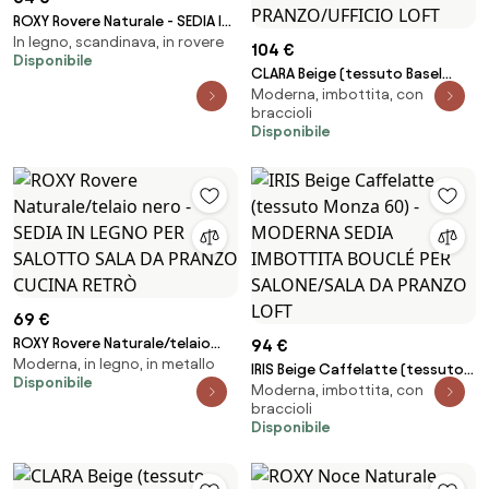
ROXY Rovere Naturale - SEDIA IN
In legno, scandinava, in rovere
LEGNO PER SALOTTO SALA DA
104 €
Disponibile
PRANZO CUCINA RETRÒ
CLARA Beige (tessuto Basel
Moderna, imbottita, con
24)/gambe beige - SEDIA
braccioli
MODERNA IMBOTTITA PER
Disponibile
SOGGIORNO/SALA DA
PRANZO/UFFICIO LOFT
69 €
ROXY Rovere Naturale/telaio
94 €
Moderna, in legno, in metallo
nero - SEDIA IN LEGNO PER
IRIS Beige Caffelatte (tessuto
Disponibile
SALOTTO SALA DA PRANZO
Moderna, imbottita, con
Monza 60) - MODERNA SEDIA
CUCINA RETRÒ
braccioli
IMBOTTITA BOUCLÉ PER
Disponibile
SALONE/SALA DA PRANZO LOFT