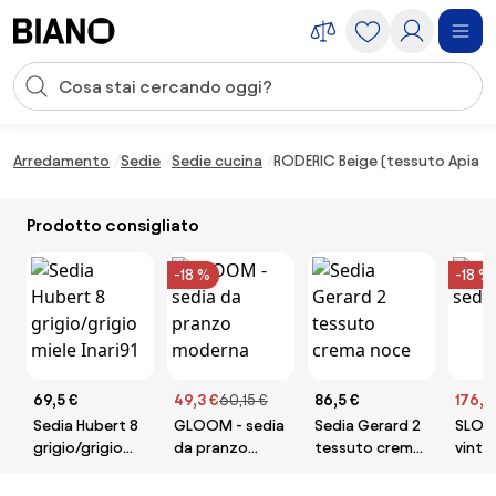
Salta la navigazione, vai al contenuto
Input della ricerca
Salta il contenuto, vai al piè di pagina
Arredamento
Sedie
Sedie cucina
RODERIC Beige (tessuto Apia 45
Prodotto consigliato
-18 %
-18 %
69,5 €
49,3 €
60,15 €
86,5 €
176,6
Sedia Hubert 8
GLOOM - sedia
Sedia Gerard 2
SLON 
grigio/grigio
da pranzo
tessuto crema
vinta
miele Inari91
moderna
noce