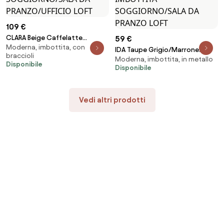
109 €
CLARA Beige Caffelatte
59 €
Moderna, imbottita, con
(tessuto Monza 60)/gambe
IDA Taupe Grigio/Marrone
braccioli
nere - SEDIA MODERNA
Moderna, imbottita, in metallo
Antracite (tessuto Basel
Disponibile
IMBOTTITA PER
Disponibile
34/Preston 96) - MODERNA
SOGGIORNO/SALA DA
SEDIA IMBOTTITA
PRANZO/UFFICIO LOFT
SOGGIORNO/SALA DA PRANZO
Vedi altri prodotti
LOFT