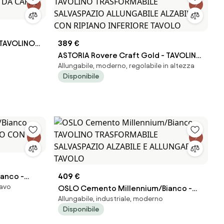
 TAVOLINO
389 €
DA CAFFÈ
ASTORIA Rovere Craft Gold - TAVOLINO
Allungabile, moderno, regolabile in altezza
TRASFORMABILE SALVASPAZIO
Disponibile
ALLUNGABILE ALZABILE CON RIPIANO
INFERIORE TAVOLO
anco -
409 €
navo
O CON
OSLO Cemento Millennium/Bianco -
Allungabile, industriale, moderno
TAVOLINO TRASFORMABILE SALVASPAZIO
Disponibile
ALZABILE E ALLUNGABILE TAVOLO