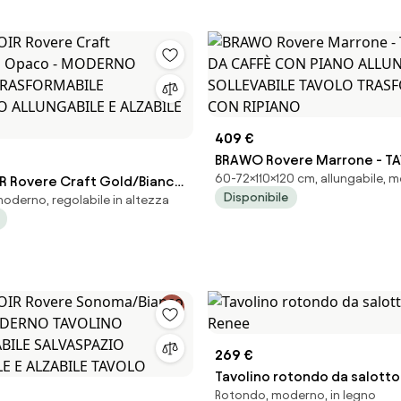
409 €
BRAWO Rovere Marrone - T
60-72×110×120 cm, allungabile, 
 Rovere Craft Gold/Bianco
CAFFÈ CON PIANO ALLUNGABI
Disponibile
moderno, regolabile in altezza
ODERNO TAVOLINO
SOLLEVABILE TAVOLO TRASF
BILE SALVASPAZIO
CON RIPIANO
E E ALZABILE TAVOLO
269 €
Tavolino rotondo da salotto
Rotondo, moderno, in legno
Renee