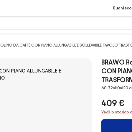
Buoni sc
VOLINO DA CAFFÈ CON PIANO ALLUNGABILE E SOLLEVABILE TAVOLO TRASF
BRAWO Ro
CON PIAN
TRASFORM
Dimensioni
60-72×110×120 
409 €
Vedi lo storico 