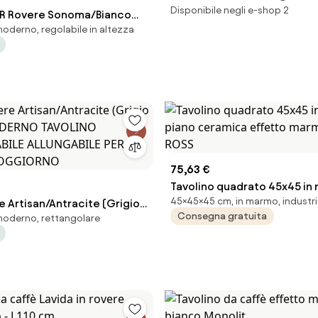
Disponibile negli e-shop 2
R Rovere Sonoma/Bianco
moderno, regolabile in altezza
ODERNO TAVOLINO
BILE SALVASPAZIO
E E ALZABILE TAVOLO
75,63 €
Tavolino quadrato 45x45 in 
45×45×45 cm, in marmo, industri
 Artisan/Antracite (Grigio
piano ceramica effetto ma
Consegna gratuita
 moderno, rettangolare
MODERNO TAVOLINO
ROSS
ILE ALLUNGABILE PER
SOGGIORNO