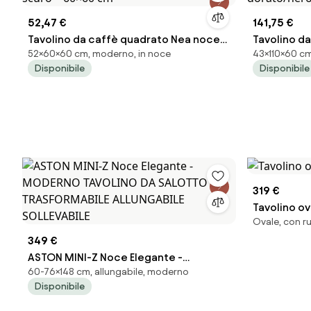
52,47 €
141,75 €
Tavolino da caffè quadrato Nea noce
Tavolino da
52×60×60 cm, moderno, in noce
43×110×60 cm
scuro – 60×60 cm
dorato/ner
Disponibile
Disponibile
319 €
Tavolino ov
Ovale, con ru
349 €
ASTON MINI-Z Noce Elegante -
60-76×148 cm, allungabile, moderno
MODERNO TAVOLINO DA SALOTTO
Disponibile
TRASFORMABILE ALLUNGABILE
SOLLEVABILE