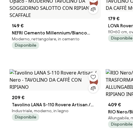
179 €
149 €
LOVA Rover
110×60 cm, o
NEFRI Cemento Millennium/Bianco
TAVOLINO O
Disponibile
Moderno, rettangolare, in cemento
Opaco - MODERNO TAVOLINO DA
DA CAFFÈ 
Disponibile
SOGGIORNO SALOTTO CON RIPIANO E
SCAFFALE
209 €
Tavolino LANA S-110 Rovere Artisan /
409 €
Industriale, moderno, in legno
Nero - TAVOLINO DA CAFFÈ CON RIPIANO
RIO Nero/B
Disponibile
Allungabile, 
TRASFORMA
Disponibile
ALLUNGABIL