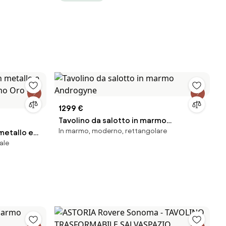
1299 €
Tavolino da salotto in marmo
In marmo, moderno, rettangolare
metallo e
Androgyne
ale
rmo Oro -