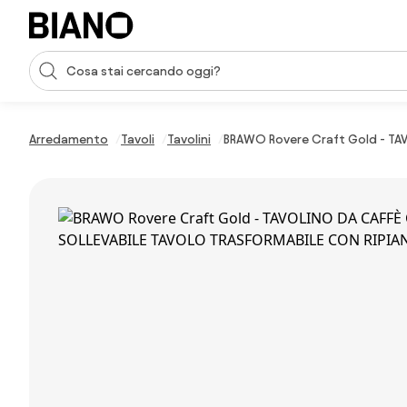
Salta la navigazione, vai al contenuto
Input della ricerca
Salta il contenuto, vai al piè di pagina
Arredamento
Tavoli
Tavolini
BRAWO Rovere Craft Gold - TA