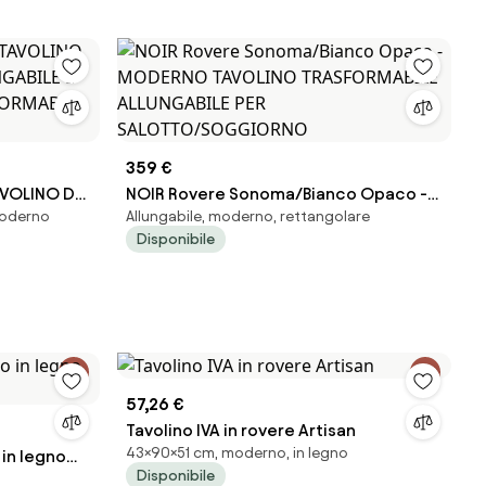
359 €
AVOLINO DA
NOIR Rovere Sonoma/Bianco Opaco -
moderno
Allungabile, moderno, rettangolare
LE E
MODERNO TAVOLINO TRASFORMABILE
Disponibile
ORMABILE
ALLUNGABILE PER
SALOTTO/SOGGIORNO
57,26 €
Tavolino IVA in rovere Artisan
43×90×51 cm, moderno, in legno
 in legno
Disponibile