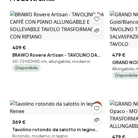
409 €
BRAWO Rovere Artisan - TAVOLINO DA
479 €
60-72×120×110 cm, allungabile, moderno
CAFFÈ CON PIANO ALLUNGABILE E
GRAND NOIR
Disponibile
Allungabile, 
SOLLEVABILE TAVOLO TRASFORMABILE
Opaco - M
Disponibile
CON RIPIANO
TRASFORMA
ALLUNGABIL
369 €
Tavolino rotondo da salotto in legno
Rotondo, moderno, in legno
Renee
479 €