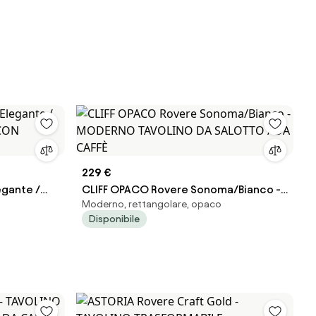
229 €
egante /
CLIFF OPACO Rovere Sonoma/Bianco -
Moderno, rettangolare, opaco
CON RIPIANO
MODERNO TAVOLINO DA SALOTTO / DA
Disponibile
CAFFÈ