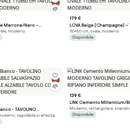
179 €
e Marrone/Nero –
LOVA Beige (Champagne) –
vale, moderno
110×60 cm, ovale, moderno
VALE 110x60 cm TAVOLINO
OVALE 110x60 cm TAVOLINO 
Disponibile
MODERNO
MODERNO
139 €
LINK Cemento Millennium/Bi
Moderno, rettangolare, scandi
ianco - TAVOLINO
MODERNO TAVOLINO GRIGI
Disponibile
moderno, regolabile in altezza
BILE SALVASPAZIO
RIPIANO INFERIORE SIMPLE
E ALZABILE TAVOLO CON