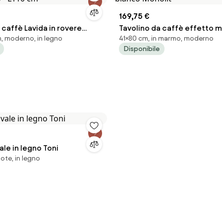
169,75 €
 caffè Lavida in rovere
Tavolino da caffè effetto 
, moderno, in legno
41×80 cm, in marmo, moderno
o - L110 cm
bianco Monolit
Disponibile
ale in legno Toni
ote, in legno