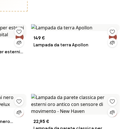
149 €
Lampada da terra Apollon
r esterni
apital
 nero
22,95 €
Delux
Lampada da parete classica per