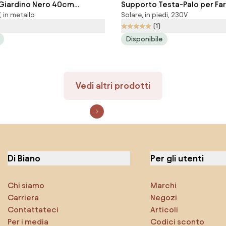
 Giardino Nero 40cm
Supporto Testa-Palo per Fari
, in metallo
Solare, in piedi, 230V
Acciaio INOX base E27
LED SOLARE
(1)
Disponibile
Vedi altri prodotti
Di Biano
Per gli utenti
Chi siamo
Marchi
Carriera
Negozi
Contattateci
Articoli
Per i media
Codici sconto