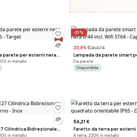
-21 %
20,95 €
26,57 €
 parete per esterni nera
Lampada da parete smart pe
0V, in metallo
Da parete
5 - Target
nera IP44 incl. Wifi ST64 - C
Disponibile
56,21 €
7 Cilindrica Bidirezionale
Faretto da terra per esterni
0V, in metallo
A terra, 230V, in metallo
erno - Inox
quadrato orientabile IP65 - 