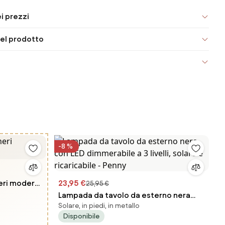
i prezzi
el prodotto
-8 %
neri moderni
23,95 €
25,95 €
Lampada da tavolo da esterno nera
Solare, in piedi, in metallo
con LED dimmerabile a 3 livelli, solare e
Disponibile
ricaricabile - Penny