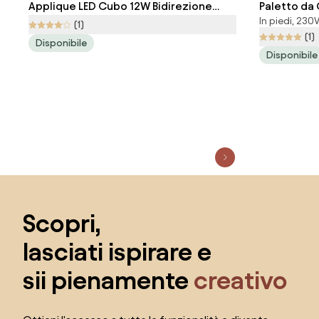
Applique LED Cubo 12W Bidirezione
Paletto da
In piedi, 230V
Antracite IP65 CCT OSRAM Chip LED
DarkLight 
(1)
(1)
Disponibile
Disponibile
Salta il piè di pagina, vai all'inizio della pagina
Scopri,
lasciati ispirare e
sii pienamente
creativo