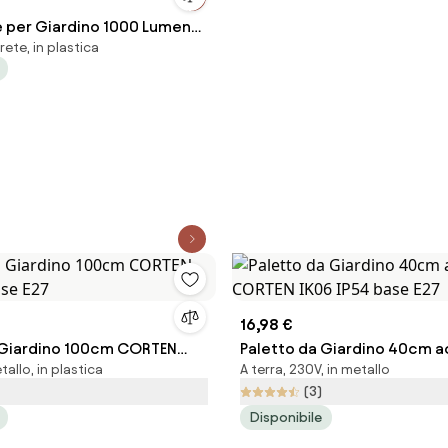
e per Giardino 1000 Lumen
rete, in plastica
16,98 €
 Giardino 100cm CORTEN
Paletto da Giardino 40cm ac
etallo, in plastica
A terra, 230V, in metallo
ase E27
CORTEN IK06 IP54 base E27
(3)
Disponibile