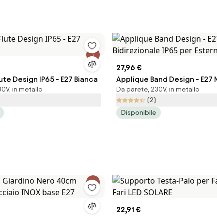
27,96 €
ute Design IP65 - E27 Bianca
Applique Band Design - E27 
0V, in metallo
Da parete, 230V, in metallo
Bidirezionale IP65 per Estern
(2)
Disponibile
22,91 €