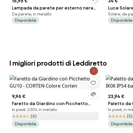
16,95 €
34 €
Lampada da parete per esterno nera
Luce Solar
Da parete, in metallo
Solare, da pa
AR70 orientabile IP44 - Solo
"Luna"
Disponibile
Disponibile
I migliori prodotti di Leddiretto
9,96 €
23,94 €
Faretto da Giardino con Picchetto
Paletto da
In piedi, 230V, in metallo
In piedi, in m
GU10 - CORTEN Colore Corten
IK06 IP54 b
(6)
(5)
Disponibile
Disponibile