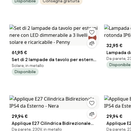
Disponibile
Consegna gratuita
32,95 €
61,95 €
Lampada da
Da parete, 23
Set di 2 lampade da tavolo per esterni
rotonda IP6
Disponibile
Solare, in metallo
nere con LED dimmerabile a 3 livelli
Disponibile
solare e ricaricabile - Penny
29,94 €
29,94 €
Applique E27 Cilindrica Bidirezionale
Applique E2
Da parete, 230V, in metallo
Da parete, 23
IP54 da Esterno - Nera
IP54 da Est