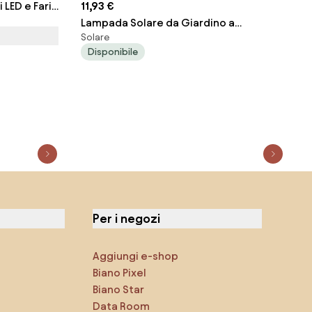
 LED e Fari
11,93 €
Lampada Solare da Giardino a
Solare
Picchetto IP65 41cm CCT 120 lumen
Disponibile
Colore Bianco Variabile CCT
Per i negozi
Aggiungi e-shop
Biano Pixel
Biano Star
Data Room