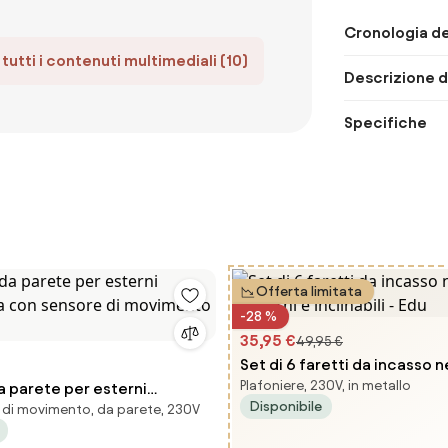
Cronologia de
tutti i contenuti multimediali (10)
Descrizione d
Specifiche
Offerta limitata
-28 %
35,95 €
49,95 €
Set di 6 faretti da incasso 
Plafoniere, 230V, in metallo
 parete per esterni
e inclinabili - Edu
Disponibile
di movimento, da parete, 230V
ra con sensore di
- Capital