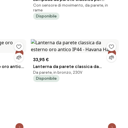
Con sensore di movimento, da parete, in
esterni oro antico con sensore di
rame
movimento - New Haven
Disponibile
33,95 €
 oro antico
Lanterna da parete classica da
Da parete, in bronzo, 230V
esterno oro antico IP44 - Havana Half
Disponibile