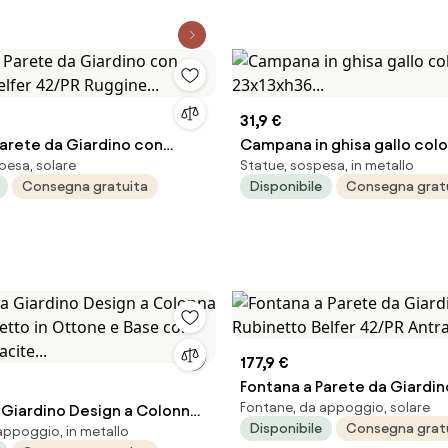
31,9 €
Parete da Giardino con
Campana in ghisa gallo col
pesa, solare
Statue, sospesa, in metallo
elfer 42/PR Ruggine...
23x13xh36...
Consegna gratuita
Disponibile
Consegna grat
177,9 €
Fontana a Parete da Giardi
Fontane, da appoggio, solare
 Giardino Design a Colonna
Rubinetto Belfer 42/PR Antra
Disponibile
Consegna grat
appoggio, in metallo
netto in Ottone e Base con