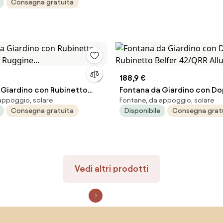
Consegna gratuita
racite...
188,9 €
 Giardino con Rubinetto
Fontana da Giardino con Do
appoggio, solare
Fontane, da appoggio, solare
S Ruggine...
Rubinetto Belfer 42/QRR Allu
Consegna gratuita
Disponibile
Consegna grat
Vedi altri prodotti