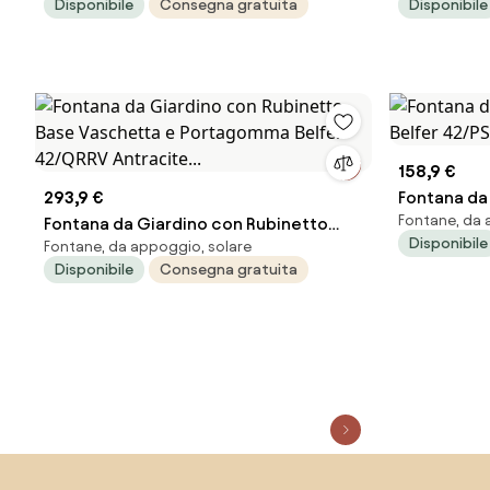
Disponibile
Consegna gratuita
Disponibile
Antracite...
Ciottoli Ant
158,9 €
293,9 €
Fontana da
Fontane, da 
Fontana da Giardino con Rubinetto
Belfer 42/P
Disponibile
Fontane, da appoggio, solare
Base Vaschetta e Portagomma Belfer
Disponibile
Consegna gratuita
42/QRRV Antracite...
Salta il piè di pagina, vai all'inizio della pagina