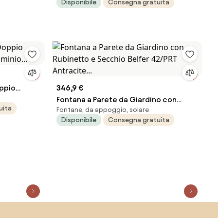
Disponibile
Consegna gratuita
cm in Acciaio Bianco...
ppio
346,9 €
minio...
Fontana a Parete da Giardino con
uita
Fontane, da appoggio, solare
Rubinetto e Secchio Belfer 42/PRT
Disponibile
Consegna gratuita
Antracite...