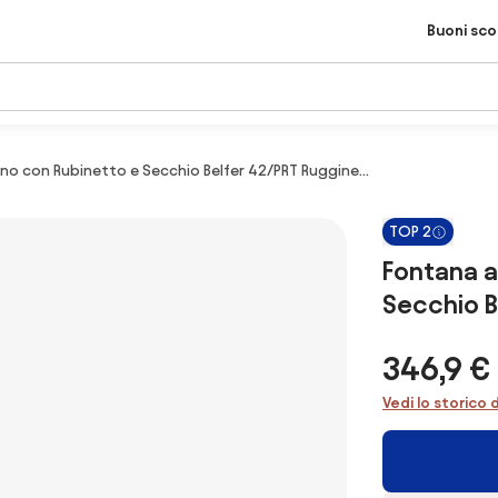
Buoni sc
no con Rubinetto e Secchio Belfer 42/PRT Ruggine...
TOP 2
Fontana a
Secchio B
346,9 €
Vedi lo storico 