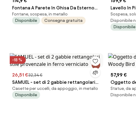
114,9 €
159,9 €
Fontana A Parete In Ghisa Da Esterno
Lavello In 
Fontane, sospesa, in metallo
Sospesa, sol
43x75 Cm Con Rubinetto In Ottone
Con Fronta
Disponibile
Consegna gratuita
Disponibile n
Verde Oro
Grigio KAM
Disponibile
-18 %
26,51 €
57,99 €
32,34 €
SAMUEL - set di 2 gabbie rettangolari
Oggetto de
Casette per uccelli, da appoggio, in metallo
Statue, da a
stile provenzale in ferro verniciato
Woody Bird
Disponibile
Disponibile n