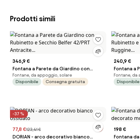
Prodotti simili
346,9 €
240,9 €
Fontana a Parete da Giardino con
Fontana a 
Fontane, da appoggio, solare
Fontane, da 
Rubinetto e Secchio Belfer 42/PRT
Rubinetto 
Disponibile
Consegna gratuita
Disponibile
Antracite...
Ruggine...
-37 %
77,8 €
198 €
123,41 €
DORIAN - arco decorativo bianco
Fontana da