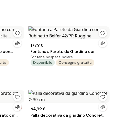
177,9 €
no con
Fontana a Parete da Giardino con
Fontane, sospesa, solare
cite...
Rubinetto Belfer 42/PR Ruggine...
uita
Disponibile
Consegna gratuita
64,99 €
orato cm
Palla decorativa da giardino Concrete,