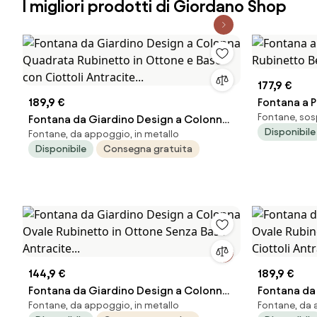
I migliori prodotti di Giordano Shop
177,9 €
189,9 €
Fontana a 
Fontane, sos
Fontana da Giardino Design a Colonna
Rubinetto B
Disponibile
Fontane, da appoggio, in metallo
Quadrata Rubinetto in Ottone e Base
Disponibile
Consegna gratuita
con Ciottoli Antracite...
144,9 €
189,9 €
Fontana da Giardino Design a Colonna
Fontana da
Fontane, da appoggio, in metallo
Fontane, da 
Ovale Rubinetto in Ottone Senza Base
Ovale Rubi