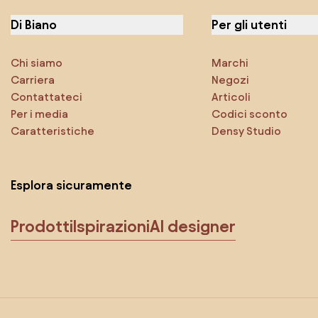
Di Biano
Per gli utenti
Chi siamo
Marchi
Carriera
Negozi
Contattateci
Articoli
Per i media
Codici sconto
Caratteristiche
Densy Studio
Esplora sicuramente
Prodotti
Ispirazioni
AI designer