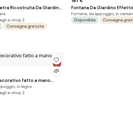
187 €
Pietra Ricostruita Da Giardino
Fontana Da Giardino Effetto 
are
Fontane, da appoggio, in ceme
le 45x35x40,5 Q-Meseta
Cemento Arnosto 40x40x81
egli e-shop 2
Disponibile
Consegna grat
KAM
Consegna gratuita
corativo fatto a mano
ppoggio, in legno
egli e-shop 2