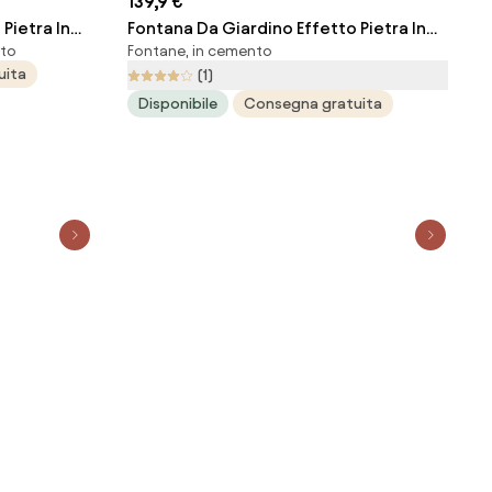
139,9 €
Pietra In
Fontana Da Giardino Effetto Pietra In
nto
Fontane, in cemento
 Nocciola
Cemento Clanezzo 28x31x65 Nocciola
uita
(1)
KAM
Disponibile
Consegna gratuita