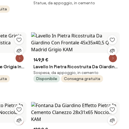
Statue, da appoggio, in cemento
Ø 30 cm
uita
149,9 €
 Grigia In
Lavello In Pietra Ricostruita Da Giardino
Sospesa, da appoggio, in cemento
tica
Con Frontale 45x35x40,5 Q-Madrid
uita
Disponibile
Consegna gratuita
Grigio KAM