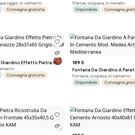
appoggio, in cemento
Statue, sospesa, in metallo
mod. Camogni
23x13xh36...
Consegna gratuita
Disponibile
Consegna grat
Giardino Effetto Pietra In
189 €
cemento
anezzo 28x31x65 Grigio
Fontana Da Giardino A Parete
Consegna gratuita
Fontane, sospesa, in cemento
Cemento Mod. Medea Artis
Disponibile
Consegna grat
Mediterranea