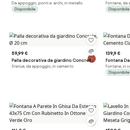
Da appoggio, ponti e archi, in metallo
Fontane, da 
ossidato
decorato 
Disponibile
Disponibile
59,99 €
139,9 €
Palla decorativa da giardino Concrete,
Fontana Da 
Statue, da appoggio, in cemento
Fontane, in 
Ø 20 cm
Cemento Cl
Disponibile
KAM