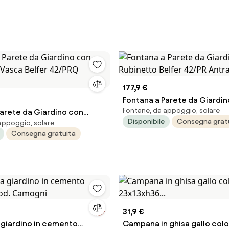
177,9 €
Fontana a Parete da Giardi
Fontane, da appoggio, solare
Parete da Giardino con
Rubinetto Belfer 42/PR Antra
Disponibile
Consegna grat
appoggio, solare
e Vasca Belfer 42/PRQ
Consegna gratuita
31,9 €
 giardino in cemento
Campana in ghisa gallo col