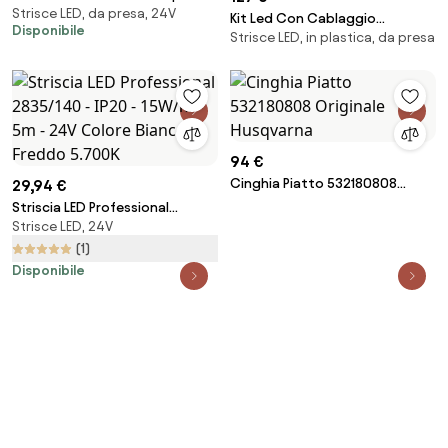
Strisce LED, da presa, 24V
Banco Carni
Kit Led Con Cablaggio
Disponibile
Strisce LED, in plastica, da presa
501065101 Originale Husqvarna
94 €
Cinghia Piatto 532180808
29,94 €
Originale Husqvarna
Striscia LED Professional
Strisce LED, 24V
2835/140 - IP20 - 15W/m - 5m -
24V Colore Bianco Freddo
(1)
5.700K
Disponibile