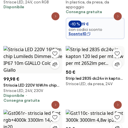
Strisce LED, 24V, con RGB
In plastica, da presa, da
Multicolore 16W/m 24VDC IP20
cm 3w 3000k 400lm nero in
Disponibile
appoggio
5m Professional Colore RGB
plastica
Consegna gratuita
-10 %
19 €
con codici sconto
Sconto10
50 €
Strip led 2835 dc24v in kapton
99,98 €
Strisce LED, da presa, 24V
120 led per mt 26w per mt
Striscia LED 220V 16W/m chip
2652lm per...
Strisce LED, 24V, 230V
Lumileds Dimmerabile IP67 10m
Disponibile
GIALLO Colore Giallo
Consegna gratuita