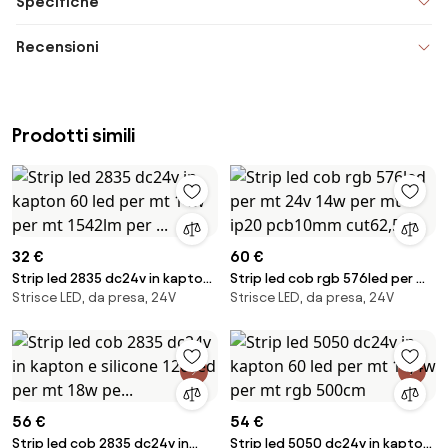
Specifiche
Recensioni
Prodotti simili
32 €
60 €
Strip led 2835 dc24v in kapton
Strip led cob rgb 576led per mt
Strisce LED, da presa, 24V
Strisce LED, da presa, 24V
60 led per mt 14w per mt
24v 14w per mt ip20 pcb10mm
1542lm per ...
cut62,5...
56 €
54 €
Strip led cob 2835 dc24v in
Strip led 5050 dc24v in kapton