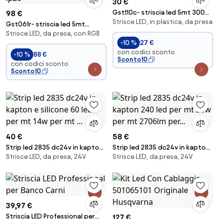
30 €
Gst110c- striscia led 5mt 3000k
98 €
Strisce LED, in plastica, da presa
3000lm 4,8w ip20
Gst061r- striscia led 5mt
Strisce LED, da presa, con RGB
rgb+4000k 3300lm 14,4w ip20
-10 %
27 €
con codici sconto
-10 %
88 €
Sconto10
con codici sconto
Sconto10
40 €
58 €
Strip led 2835 dc24v in kapton
Strip led 2835 dc24v in kapton
Strisce LED, da presa, 24V
Strisce LED, da presa, 24V
e silicone 60 led per mt 14w per
240 led per mt 26w per mt
mt ...
2706lm per...
39,97 €
Striscia LED Professional per
127 €