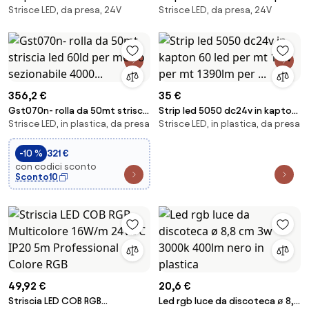
Strisce LED, da presa, 24V
Strisce LED, da presa, 24V
kapton e silicone 120 led per mt
60 led per mt 14,4w per mt rgb
18w pe...
500cm
356,2 €
35 €
Gst070n- rolla da 50mt striscia
Strip led 5050 dc24v in kapton
Strisce LED, in plastica, da presa
Strisce LED, in plastica, da presa
led 60ld per metro sezionabile
60 led per mt 14w per mt
4000...
1390lm per ...
-10 %
321 €
con codici sconto
Sconto10
49,92 €
20,6 €
Striscia LED COB RGB
Led rgb luce da discoteca ø 8,8