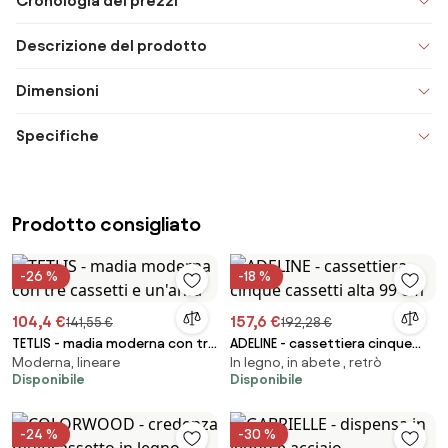
Cronologia dei prezzi
Descrizione del prodotto
Dimensioni
Specifiche
Prodotto consigliato
-26 %
-18 %
104,4 €
157,6 €
141,55 €
192,28 €
TETLIS - madia moderna con tre
ADELINE - cassettiera cinque
Moderna, lineare
In legno, in abete , retrò
cassetti e un'anta
cassetti alta 99 cm
Disponibile
Disponibile
-24 %
-30 %