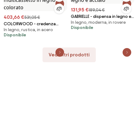
131,95 €
189,04 €
GABRIELLE - dispensa in legno e
403,66 €
531,05 €
In legno, moderna, in rovere
acciaio
COLORWOOD - credenza
Disponibile
In legno, rustica, in acero
multicassetto in legno
Disponibile
colorato
Vedi altri prodotti