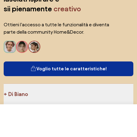
sii pienamente
creativo
Ottieni l'accesso a tutte le funzionalità e diventa
parte della community Home&Decor.
Voglio tutte le caratteristiche!
Di Biano
Per gli utenti
1499 €
Vai al negozio
Per i negozi