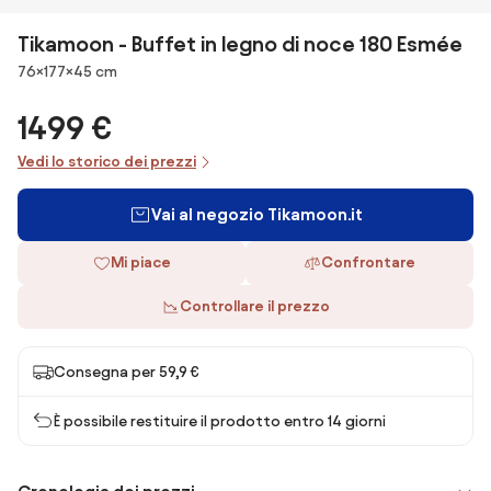
Tikamoon - Buffet in legno di noce 180 Esmée
Dimensioni
76×177×45 cm
1499 €
Vedi lo storico dei prezzi
Vai al negozio Tikamoon.it
Mi piace
Confrontare
Controllare il prezzo
Consegna per 59,9 €
È possibile restituire il prodotto entro 14 giorni