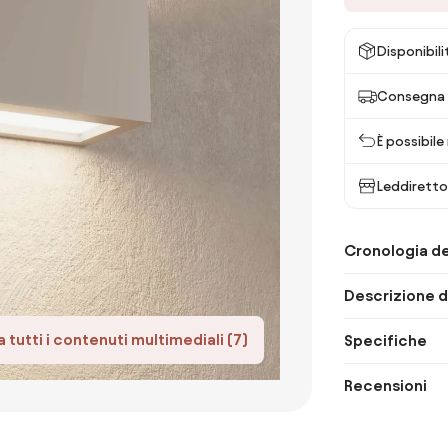
Disponibili
Consegna 
È possibile
Leddiretto
Cronologia de
Descrizione d
 tutti i contenuti multimediali (7)
Specifiche
Recensioni