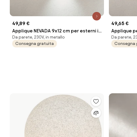
49,89 €
49,65 €
Applique NEVADA 9x12 cm per esterni in
Applique pe
Da parete, 230V, in metallo
Da parete, 23
alluminio Bianco con diffusore in vetro
alluminio B
Consegna gratuita
Consegna 