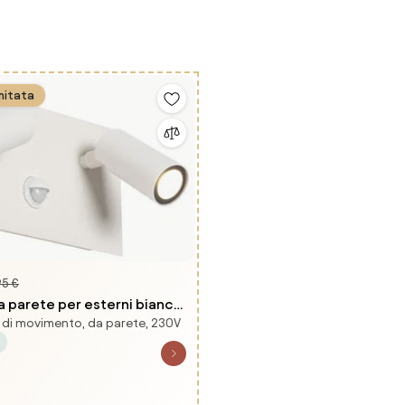
mitata
95 €
 parete per esterni bianca
di movimento, da parete, 230V
uci sensore di movimento -