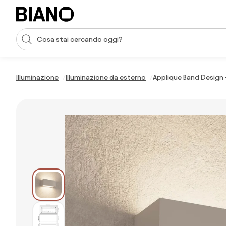
Salta la navigazione, vai al contenuto
Input della ricerca
Salta il contenuto, vai al piè di pagina
Illuminazione
Illuminazione da esterno
Applique Band Design - 