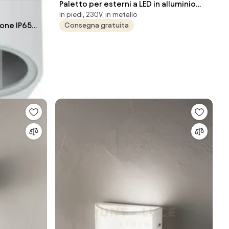
Paletto per esterni a LED in alluminio
In piedi, 230V, in metallo
Silver TOMMY H90 cm
ione IP65
Consegna gratuita