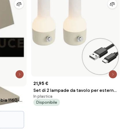
21,95 €
Set di 2 lampade da tavolo per esterni
In plastica
beige con bianco, con LED ricaricabile
bbia 1160-p-
Disponibile
- Haard