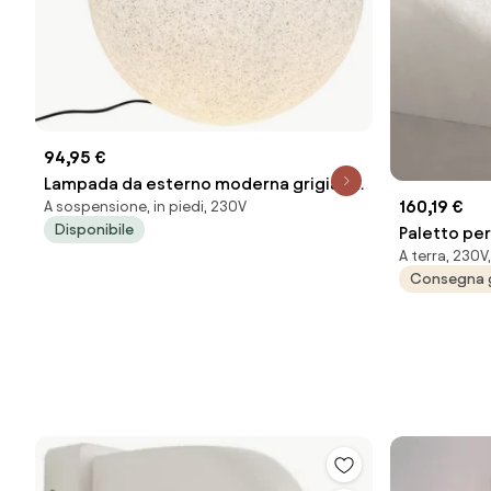
94,95 €
Lampada da esterno moderna grigia 56
160,19 €
A sospensione, in piedi, 230V
cm IP65 - Nura
Disponibile
Paletto per
A terra, 230V,
Silver TOM
Consegna 