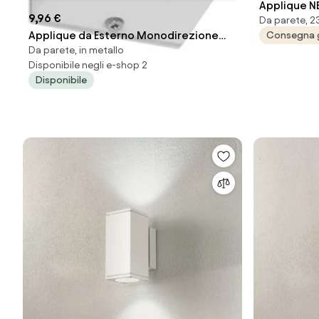
Applique N
9,96 €
Da parete, 23
alluminio S
Applique da Esterno Monodirezione
Consegna 
Da parete, in metallo
IP65 GU10 - Bianca
Disponibile negli e-shop 2
Disponibile