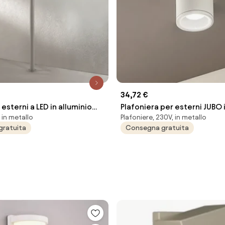
34,72 €
 esterni a LED in alluminio
Plafoniera per esterni JUBO 
 in metallo
Plafoniere, 230V, in metallo
MY H180 cm
Bianco con diffusore in vet
gratuita
Consegna gratuita