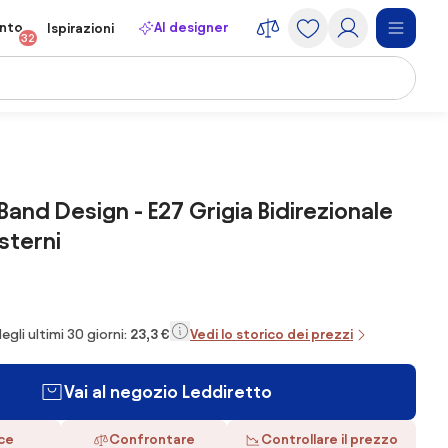
onto
AI designer
Ispirazioni
32
Band Design - E27 Grigia Bidirezionale
sterni
egli ultimi 30 giorni:
23,3 €
Vedi lo storico dei prezzi
Vai al negozio Leddiretto
ace
Confrontare
Controllare il prezzo