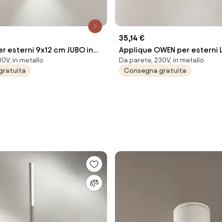
35,14 €
r esterni 9x12 cm JUBO in
Applique OWEN per esterni L
0V, in metallo
Da parete, 230V, in metallo
ianco con diffusore in vetro
alluminio Silver e diffusore 
gratuita
Consegna gratuita
8x12 cm