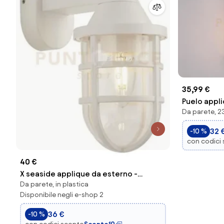
35,99 €
Puelo appl
Da parete, 23
h.26,5cm i
32 
-10 %
con codici
40 €
X seaside applique da esterno -
Da parete, in plastica
plastica bianca
Disponibile negli e-shop 2
36 €
-10 %