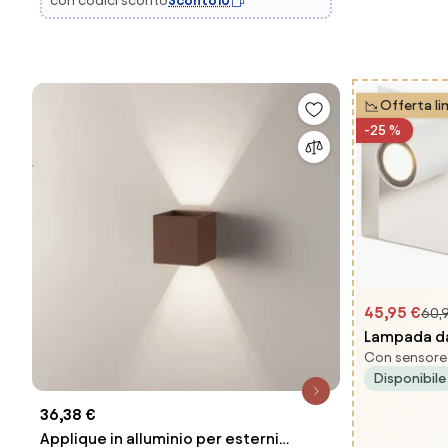
con codici sconto
Sconto10
Offerta li
-25 %
45,95 €
60,
Lampada da
Con sensore 
con LED 2 l
Disponibile
Simon
36,38 €
Applique in alluminio per esterni