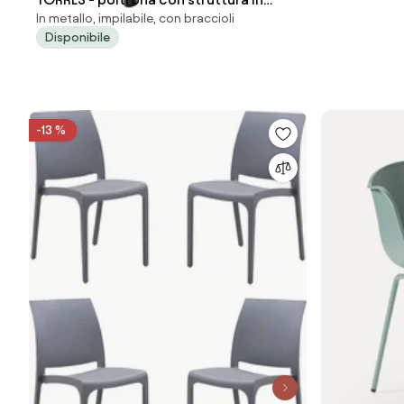
In metallo, impilabile, con braccioli
alluminio verniciato bianco, antracite,
Disponibile
taupe o tortora
-13 %