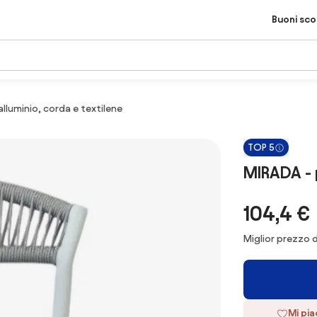
Buoni sc
alluminio, corda e textilene
TOP 5
MIRADA - p
104,4 €
Miglior prezzo d
Mi pi