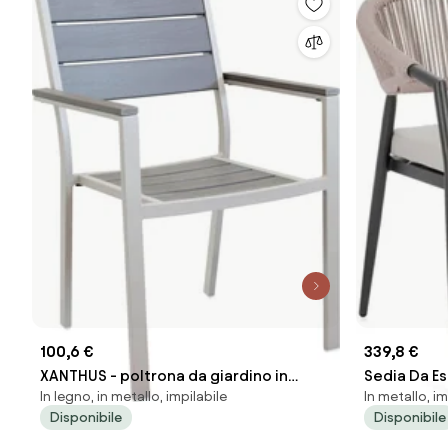
100,6 €
339,8 €
XANTHUS - poltrona da giardino in
Sedia Da Es
In legno, in metallo, impilabile
In metallo, im
alluminio e polywood impilabile
Braccioli In
Disponibile
Disponibile
Antracite E