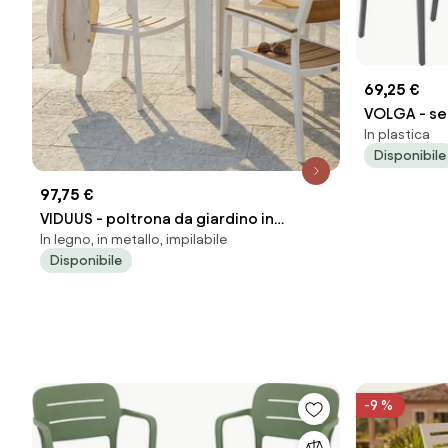
69,25 €
VOLGA - sed
In plastica
set da 2
Disponibile
97,75 €
VIDUUS - poltrona da giardino in
In legno, in metallo, impilabile
alluminio e polywood impilabile
Disponibile
-9 %