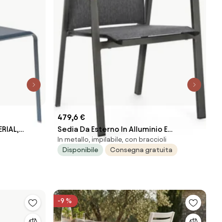
479,6 €
ERIAL,
Sedia Da Esterno In Alluminio E
In metallo, impilabile, con braccioli
io blu
Textilene Con Braccioli Cameron
Disponibile
Consegna gratuita
Antracite Bizzotto
-9 %