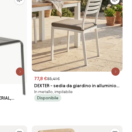
77,8 €
85,41 €
DEXTER - sedia da giardino in alluminio
In metallo, impilabile
impilabile con cuscino
ERIAL,
Disponibile
 seduta in