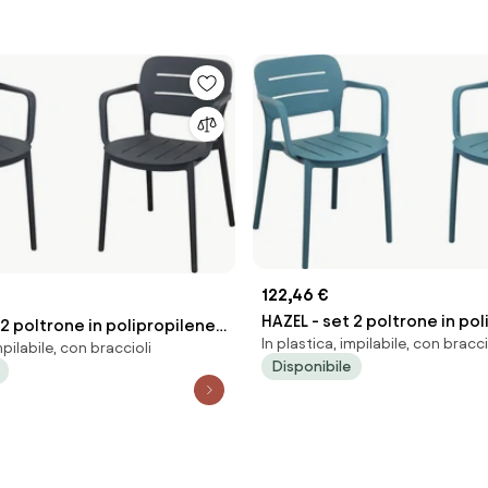
122,46 €
HAZEL - set 2 poltrone in po
 2 poltrone in polipropilene
In plastica, impilabile, con bracci
impilabili
mpilabile, con braccioli
Disponibile