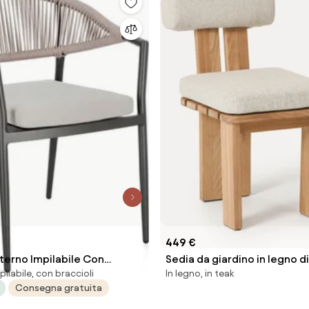
449 €
terno Impilabile Con
Sedia da giardino in legno di
pilabile, con braccioli
In legno, in teak
 Alluminio E Corda Millor
Consegna gratuita
 Khaki Bizzotto