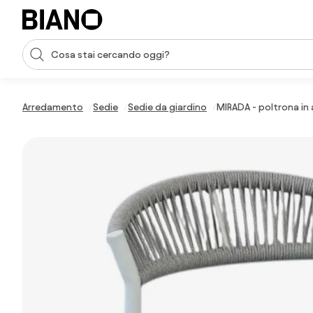
Salta la navigazione, vai al contenuto
Input della ricerca
Salta il contenuto, vai al piè di pagina
Arredamento
Sedie
Sedie da giardino
MIRADA - poltrona in 