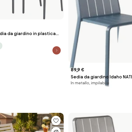
ia da giardino in plastica
89,9 €
Sedia da giardino Idaho NAT
In metallo, impilabile
struttura e seduta in allumin