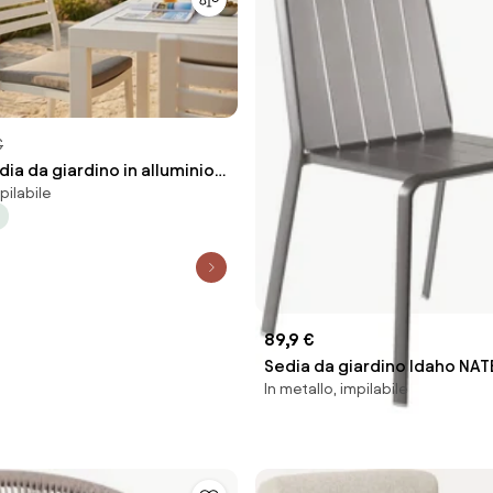
€
dia da giardino in alluminio
pilabile
con cuscino
89,9 €
Sedia da giardino Idaho NAT
In metallo, impilabile
struttura in alluminio grigio,
alluminio antracite