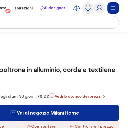
onto
AI designer
Ispirazioni
32
oltrona in alluminio, corda e textilene
egli ultimi 30 giorni:
70,2 €
Vedi lo storico dei prezzi
Vai al negozio Milani Home
ace
Confrontare
Controllare il prezzo