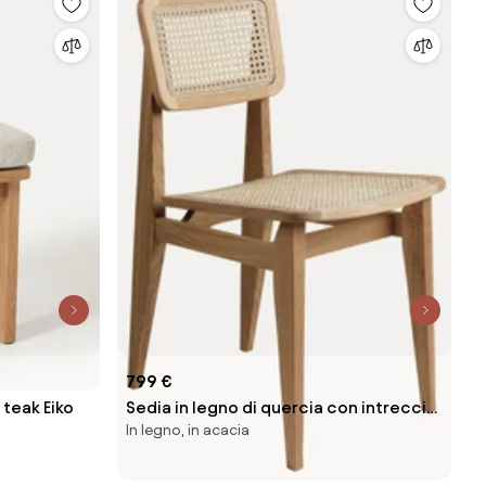
799 €
 teak Eiko
Sedia in legno di quercia con intreccio
In legno, in acacia
viennese C-Chair