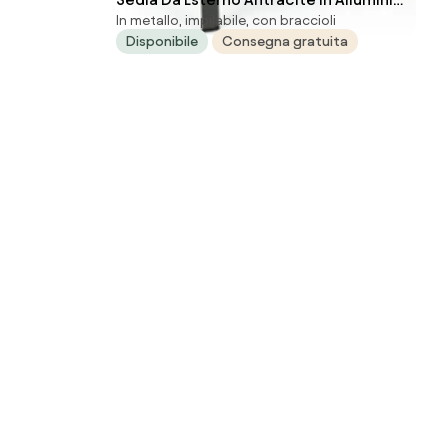
In metallo, impilabile, con braccioli
E Textilene Con Braccioli Konnor
Disponibile
Consegna gratuita
Bizzotto