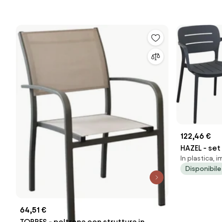
122,46 €
HAZEL - set
In plastica, i
impilabili
Disponibile
64,51 €
TORRES - poltrona con struttura in