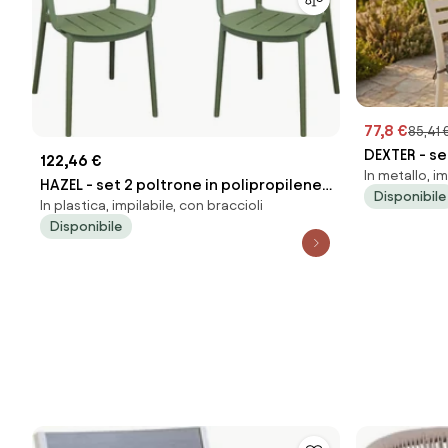
77,8 €
85,41 
DEXTER - se
122,46 €
In metallo, im
impilabile 
HAZEL - set 2 poltrone in polipropilene
Disponibile
In plastica, impilabile, con braccioli
impilabili
Disponibile