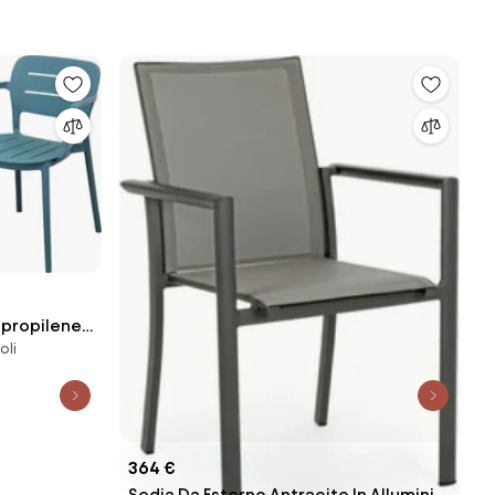
lipropilene
oli
364 €
Sedia Da Esterno Antracite In Alluminio