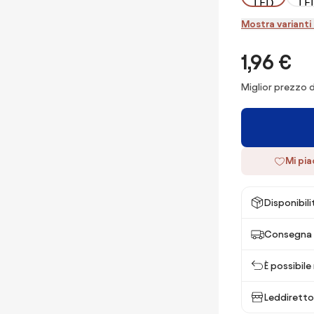
Mostra varianti 
1,96 €
Miglior prezzo d
Mi pi
Disponibili
Consegna 
È possibile
Leddiretto