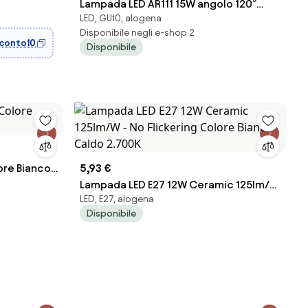
..
Lampada LED AR111 15W angolo 120°
LED, GU10, alogena
CRI92 No-Flickering Colore Bianco
Disponibile negli e-shop 2
Caldo 3.000K
conto10
Disponibile
ore Bianco
5,93 €
Lampada LED E27 12W Ceramic 125lm/W
LED, E27, alogena
- No Flickering Colore Bianco Caldo
Disponibile
2.700K