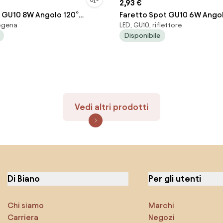
2,93 €
D GU10 8W Angolo 120°
Faretto Spot GU10 6W Angol
logena
LED, GU10, riflettore
nco Naturale 4.000K
Colore Bianco Caldo 3.000K
Disponibile
Vedi altri prodotti
Di Biano
Per gli utenti
Chi siamo
Marchi
Carriera
Negozi