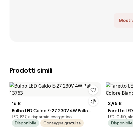
Mostra
Prodotti simili
16 €
3,95 €
Bulbo LED Caldo E-27 230V 4W Palla
Faretto LE
LED, E27, a risparmio energetico
LED, GU10, a
13763
Bianco Nat
Disponibile
Consegna gratuita
Disponibile