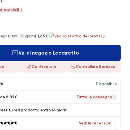
disponibili
egli ultimi 30 giorni:
1,65 €
Vedi lo storico dei prezzi
Vai al negozio Leddiretto
ace
Confrontare
Controllare il prezzo
tà
Disponibile
da 6,89 €
Tutte le consegne
 restituire il prodotto entro 14 giorni
Vedi le recensioni