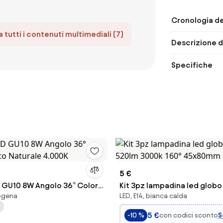
Cronologia de
 tutti i contenuti multimediali (7)
Descrizione d
Specifiche
5 €
D GU10 8W Angolo 36° Colore
Kit 3pz lampadina led globo
logena
LED, E14, bianca calda
urale 4.000K
520lm 3000k 160° 45x80mm 2
5 €
con codici sconto
S
-10 %