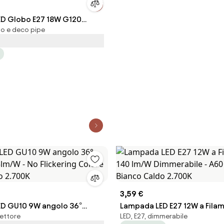
D Globo E27 18W G120
bo e deco pipe
lore Bianco Naturale
3,59 €
D GU10 9W angolo 36°
Lampada LED E27 12W a Fila
lettore
LED, E27, dimmerabile
5lm/W - No Flickering
lm/W Dimmerabile - A60 Co