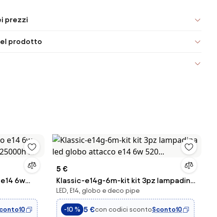
i prezzi
el prodotto
5 €
 e14 6w
Klassic-e14g-6m-kit kit 3pz lampadina
LED, E14, globo e deco pipe
5000h ...
led globo attacco e14 6w 520...
5 €
conto10
con codici sconto
Sconto10
-10 %