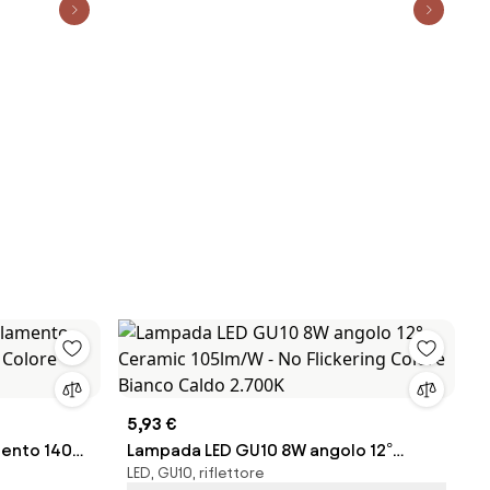
5,93 €
mento 140
Lampada LED GU10 8W angolo 12°
LED, GU10, riflettore
lore Bianco
Ceramic 105lm/W - No Flickering