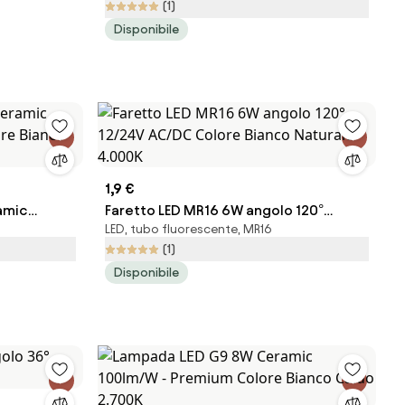
(1)
Colore Bianco Caldo 2.700K
Disponibile
1,9 €
amic
Faretto LED MR16 6W angolo 120°
LED, tubo fluorescente, MR16
ore Bianco
12/24V AC/DC Colore Bianco Naturale
(1)
4.000K
Disponibile