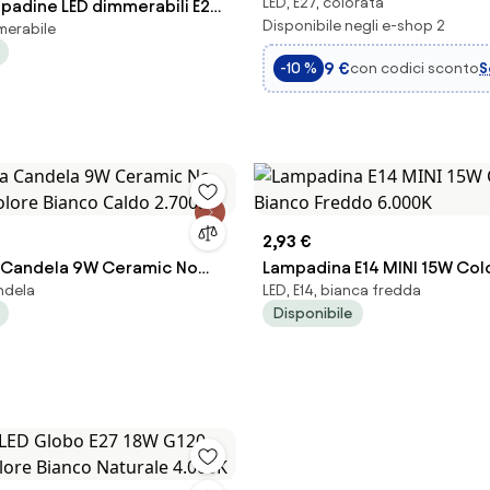
LED, E27, colorata
mpadine LED dimmerabili E27
pearl 4 w 360 lm 1800 k ø 115 .
Disponibile negli e-shop 2
merabile
 Goldline 8W 806lm 2000-
9 €
con codici sconto
S
-10 %
2,93 €
 Candela 9W Ceramic No
Lampadina E14 MINI 15W Col
andela
LED, E14, bianca fredda
Colore Bianco Caldo 2.700K
Freddo 6.000K
Disponibile