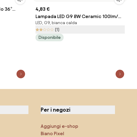
o 36°
4,83 €
Lampada LED G9 8W Ceramic 100lm/W
LED, G9, bianca calda
- Premium Colore Bianco Caldo 2.700K
(1)
Disponibile
Per i negozi
Aggiungi e-shop
Biano Pixel