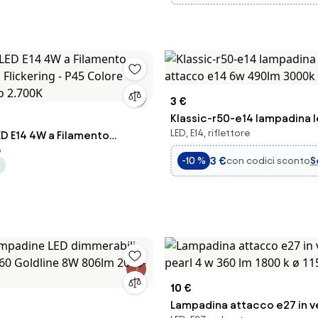
3 €
Klassic-r50-e14 lampadina l
LED, E14, riflettore
D E14 4W a Filamento
attacco e14 6w 490lm 30
ò
Flickering - P45 Colore
3 €
con codici sconto
S
-10 %
do 2.700K
10 €
Lampadina attacco e27 in v