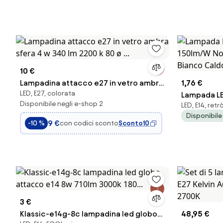
10 €
Lampadina attacco e27 in vetro ambra
1,76 €
LED, E27, colorata
sfera 4 w 340 lm 2200 k 80 ø ...
Lampada LE
Disponibile negli e-shop 2
LED, E14, retr
150lm/W No 
Disponibile
Bianco Cal
9 €
con codici sconto
Sconto10
-10 %
3 €
Klassic-e14g-8c lampadina led globo
48,95 €