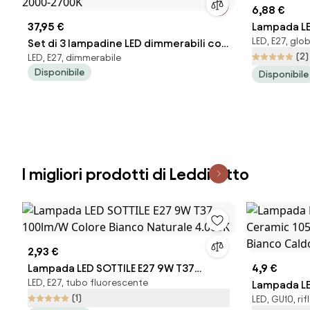
6,88 €
37,95 €
Lampada LE
LED, E27, glo
Set di 3 lampadine LED dimmerabili con
105lm/W Co
(2)
LED, E27, dimmerabile
luce calda E27 G95 oro 8W 806lm
4.000K
Disponibile
Disponibile
2000-2700K
I migliori prodotti di Leddiretto
2,93 €
Lampada LED SOTTILE E27 9W T37
4,9 €
LED, E27, tubo fluorescente
100lm/W Colore Bianco Naturale
Lampada LE
(1)
LED, GU10, rif
4.000K
Ceramic 10