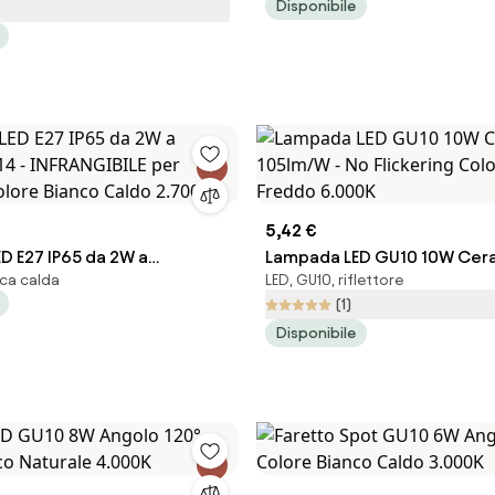
Disponibile
nco Caldo 2.700K
Caldo 2.700K
5,42 €
D E27 IP65 da 2W a
Lampada LED GU10 10W Cer
nca calda
LED, GU10, riflettore
14 - INFRANGIBILE per
105lm/W - No Flickering Col
(1)
Colore Bianco Caldo 2.700K
Freddo 6.000K
Disponibile