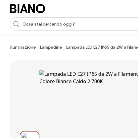
Salta la navigazione, vai al contenuto
Input della ricerca
Salta il contenuto, vai al piè di pagina
Illuminazione
Lampadine
Lampada LED E27 IP65 da 2W a Filame