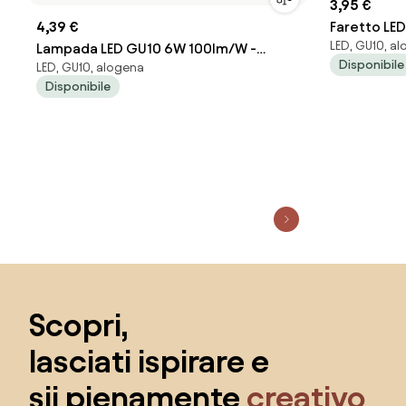
3,95 €
4,39 €
Faretto LE
LED, GU10, a
Lampada LED GU10 6W 100lm/W -
Colore Bia
Disponibile
LED, GU10, alogena
Angolo 12° Colore Bianco Naturale
Disponibile
4.000K
Salta il piè di pagina, vai all'inizio della pagina
Scopri,
lasciati ispirare e
sii pienamente
creativo