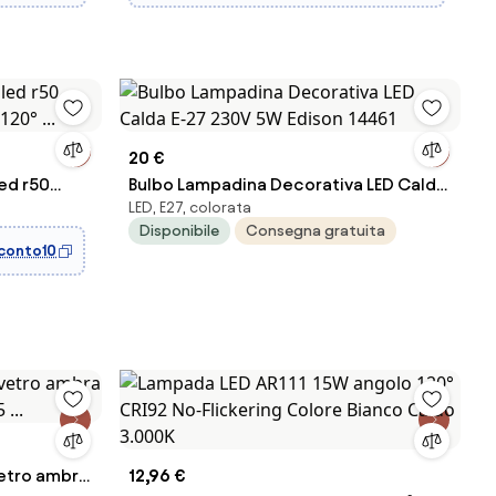
20 €
ed r50
Bulbo Lampadina Decorativa LED Calda
LED, E27, colorata
00k 120° ...
E-27 230V 5W Edison 14461
Disponibile
Consegna gratuita
conto10
etro ambra
12,96 €