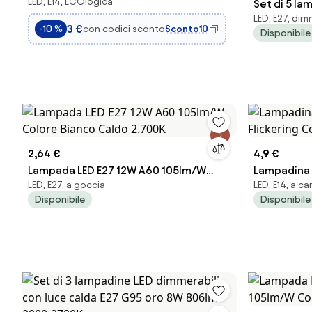
LED, E14, ECOlogica
attacco e14 8w 710lm 3000k 180...
Set di 5 la
LED, E27, dim
Kelvin A60
3 €
con codici sconto
Sconto10
-10 %
Disponibile
2700K
2,64 €
4,9 €
Lampada LED E27 12W A60 105lm/W
Lampadina
LED, E27, a goccia
LED, E14, a c
Colore Bianco Caldo 2.700K
Flickering 
Disponibile
Disponibile