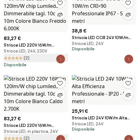
38,8 €
Striscia LED COB 24V 10W/m
83,27 €
Strisce LED, 24V
CRI>90 Professionale IP67 - 5
Strisce LED 220V 16W/m
Disponibile
metri
Strisce LED, 24V, 230V
120lm/W chip Lumileds
Dimmerabile tagl. 10cm – 10m
(2)
Colore Bianco Freddo 6.000K
Disponibile
25,91 €
Striscia LED 24V 10W/m Alta
83,27 €
Strisce LED, 24V
Efficienza Professionale - IP20 -
Strisce LED 220V 16W/m
Disponibile
5 metri
Strisce LED, in plastica, 24V
120lm/W chip Lumileds
Dimmerabile tagl. 10cm – 10m
(2)