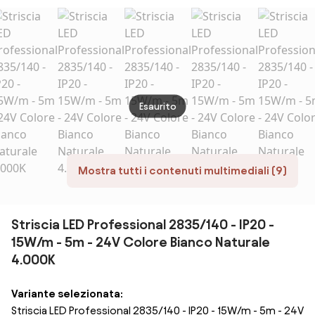
Colore RGB
Dimmerabile
Dimme
tagl. 10cm – 5m
tagl.
Colore Bianco
10m C
Naturale
Bianc
4.000K
2.700
Esaurito
Mostra tutti i contenuti multimediali (9)
Striscia LED Professional 2835/140 - IP20 -
15W/m - 5m - 24V Colore Bianco Naturale
4.000K
Variante selezionata:
Striscia LED Professional 2835/140 - IP20 - 15W/m - 5m - 24V