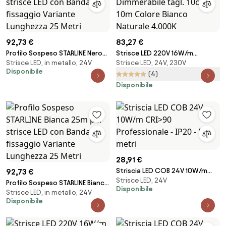
92,73 €
83,27 €
Profilo Sospeso STARLINE Nero
Strisce LED 220V 16W/m
Strisce LED, in metallo, 24V
Strisce LED, 24V, 230V
25m per strisce LED con Banda
120lm/W chip Lumileds
Disponibile
e fissaggio Variante Lunghezza
Dimmerabile tagl. 10cm – 10m
(4)
25 Metri
Colore Bianco Naturale 4.000K
Disponibile
28,91 €
Striscia LED COB 24V 10W/m
92,73 €
Strisce LED, 24V
CRI>90 Professionale - IP20 - 5
Profilo Sospeso STARLINE Bianca
Disponibile
metri
Strisce LED, in metallo, 24V
25m per strisce LED con Banda
Disponibile
e fissaggio Variante Lunghezza
25 Metri