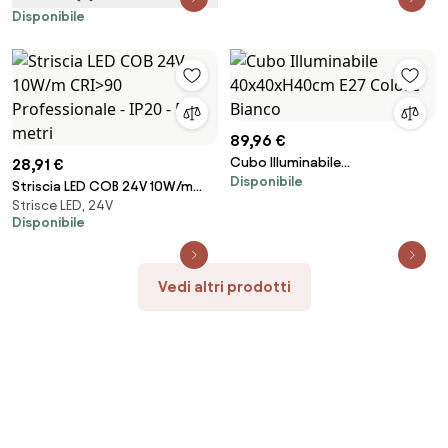
Colore Bianco Caldo 2.700K
Disponibile
89,96 €
Cubo Illuminabile
28,91 €
Disponibile
40x40xH40cm E27 Colore
Striscia LED COB 24V 10W/m
Bianco
Strisce LED, 24V
CRI>90 Professionale - IP20 - 5
Disponibile
metri
Vedi altri prodotti