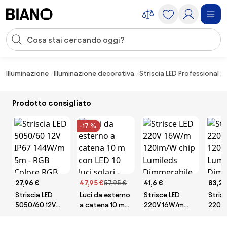
Salta la navigazione, vai al contenuto
Input della ricerca
Salta il contenuto, vai al piè di pagina
Illuminazione
Illuminazione decorativa
Striscia LED Professional 
Prodotto consigliato
-17 %
27,96 €
47,95 €
57,95 €
41,6 €
83,27
Striscia LED
Luci da esterno
Strisce LED
Stris
5050/60 12V
a catena 10 m
220V 16W/m
220V
IP67 144W/m
con LED 10 luci
120lm/W chip
120lm
5m - RGB
solari - Russell
Lumileds
Lumil