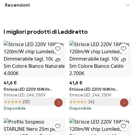
Recensioni
I migliori prodotti di Leddiretto
41,6 €
41,6 €
Strisce LED 220V 16W/m
Strisce LED 220V 16W/m
Strisce LED, 24V, 230V
Strisce LED, 24V, 230V
120lm/W chip Lumileds
120lm/W chip Lumileds
Dimmerabile tagl. 10cm – 5m
Dimmerabile tagl. 10cm – 5m
(12)
(4)
Colore Bianco Naturale 4.000K
Colore Bianco Caldo 2.700K
Disponibile
Disponibile