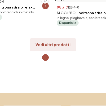
9 €
ltrona sdraio relax
98,7 €
123,41 €
on braccioli, in metallo
FAGGI PRO - poltrona sdraio
In legno, pieghevole, con braccio
completo di cuscino con p
Disponibile
Vedi altri prodotti