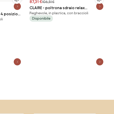
87,31 €
106,51 €
CLAIRE - poltrona sdraio relax
Pieghevole, in plastica, con braccioli
 4 posizioni
reclinabile
Disponibile
li
oggiapiedi