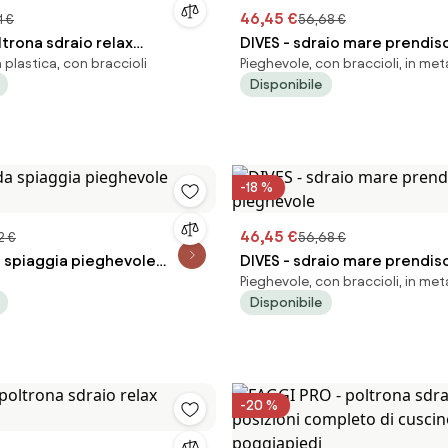
46,45 €
1 €
56,68 €
ltrona sdraio relax
DIVES - sdraio mare prendis
n plastica, con braccioli
Pieghevole, con braccioli, in met
pieghevole
Disponibile
-18 %
46,45 €
2 €
56,68 €
a spiaggia pieghevole
DIVES - sdraio mare prendis
Pieghevole, con braccioli, in met
pieghevole
Disponibile
-20 %