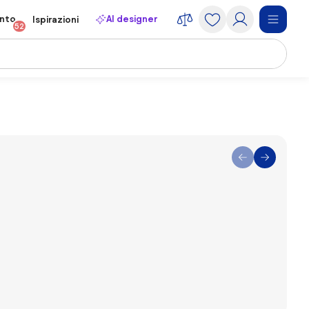
onto
AI designer
Ispirazioni
52