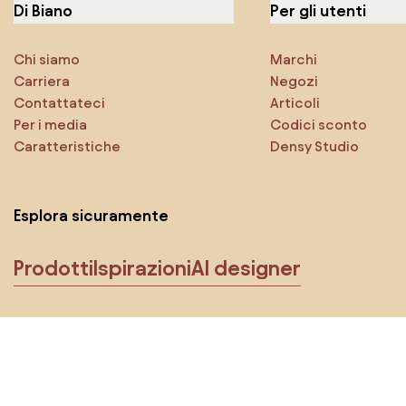
Di Biano
Per gli utenti
Chi siamo
Marchi
Carriera
Negozi
Contattateci
Articoli
Per i media
Codici sconto
Caratteristiche
Densy Studio
Esplora sicuramente
Prodotti
Ispirazioni
AI designer