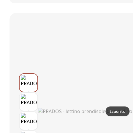
Acciaio e
Textilene
Beige...
Esaurito