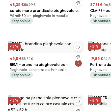
48,35 €
87,31 €
58,99 €
106,5
sdraio mare prendisole pieghevole cm
CLAIRE - po
96×65×80 cm, pieghevole, in metallo
Pieghevole, i
65 x 80 x 38/96 h
reclinabile
Disponibile
Disponibile
-18 %
-18 %
45,5 €
19,85 €
55,52 €
24,2
REMI - brandina pieghevole con
Poltrona d
Pieghevole, con parasole, in metallo
Pieghevole
tettuccio
verniciata
Disponibile
Disponibile
-18 %
-18 %