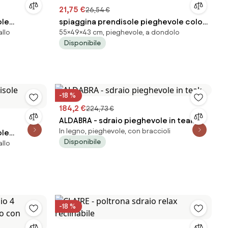
21,75 €
26,54 €
ole
spiaggina prendisole pieghevole colori
allo
55×49×43 cm, pieghevole, a dondolo
casuale cm 49 x 43x32/55 h
Disponibile
-18 %
184,2 €
224,73 €
ALDABRA - sdraio pieghevole in teak
In legno, pieghevole, con braccioli
ole
Disponibile
allo
-18 %