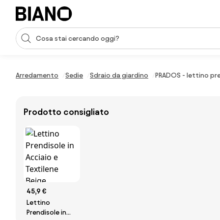
Salta la navigazione, vai al contenuto
Input della ricerca
Salta il contenuto, vai al piè di pagina
Arredamento
Sedie
Sdraio da giardino
PRADOS - lettino pre
Prodotto consigliato
45,9 €
Lettino
Prendisole in