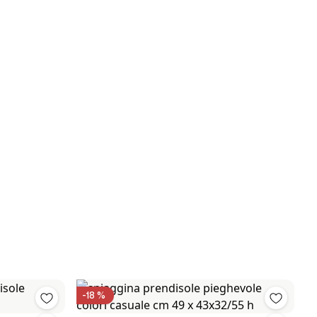
-18 %