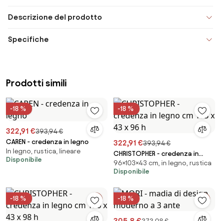
Descrizione del prodotto
Specifiche
Prodotti simili
-18 %
-18 %
322,91 €
393,94 €
CAREN - credenza in legno
322,91 €
393,94 €
In legno, rustica, lineare
CHRISTOPHER - credenza in
Disponibile
96×103×43 cm, in legno, rustica
legno cm 103 x 43 x 96 h
Disponibile
-18 %
-18 %
305,8 €