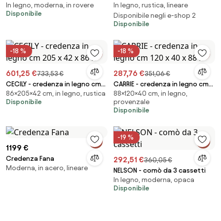
In legno, moderna, in rovere
In legno, rustica, lineare
legno spazzolato
Disponibile
Disponibile negli e-shop 2
Disponibile
-18 %
-18 %
601,25 €
287,76 €
733,53 €
351,06 €
CECILY - credenza in legno cm
CARRIE - credenza in legno cm
86×205×42 cm, in legno, rustica
88×120×40 cm, in legno,
205 x 42 x 86 h
120 x 40 x 88 h
Disponibile
provenzale
Disponibile
-19 %
1199 €
Credenza Fana
292,51 €
360,05 €
Moderna, in acero, lineare
NELSON - comò da 3 cassetti
In legno, moderna, opaca
Disponibile