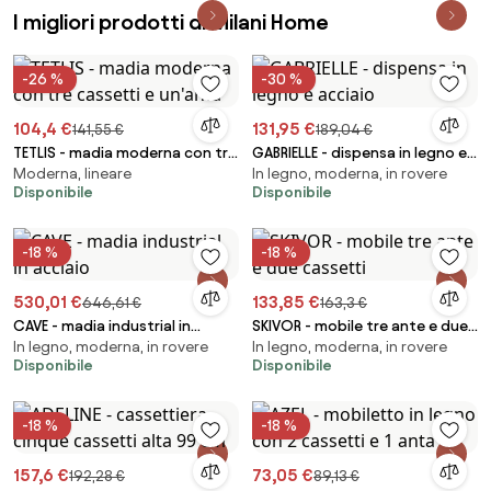
I migliori prodotti di Milani Home
-26 %
-30 %
104,4 €
131,95 €
141,55 €
189,04 €
TETLIS - madia moderna con tre
GABRIELLE - dispensa in legno e
Moderna, lineare
In legno, moderna, in rovere
cassetti e un'anta
acciaio
Disponibile
Disponibile
-18 %
-18 %
530,01 €
133,85 €
646,61 €
163,3 €
CAVE - madia industrial in
SKIVOR - mobile tre ante e due
In legno, moderna, in rovere
In legno, moderna, in rovere
acciaio
cassetti
Disponibile
Disponibile
-18 %
-18 %
157,6 €
73,05 €
192,28 €
89,13 €