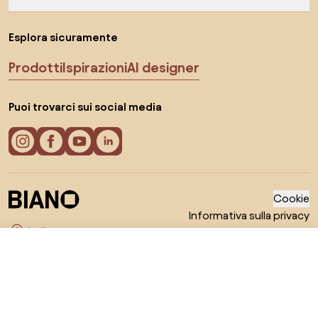
Esplora sicuramente
Prodotti
Ispirazioni
AI designer
Puoi trovarci sui social media
Cookie
Informativa sulla privacy
Termini di utilizzo
Seleziona il paese
© 2026 Biano s.r.o.
Da 307,8 €
Mostra offerte
nei negozi online 2