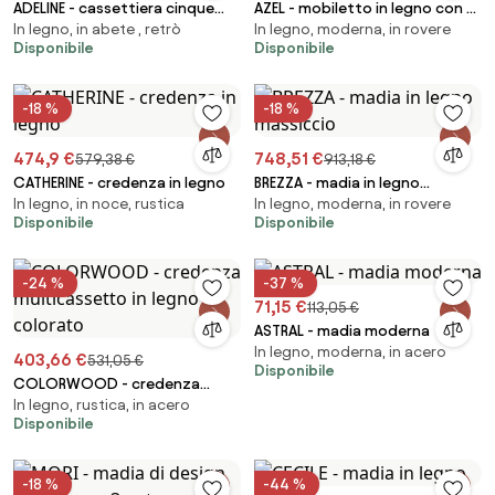
ADELINE - cassettiera cinque
AZEL - mobiletto in legno con 2
In legno, in abete , retrò
In legno, moderna, in rovere
cassetti alta 99 cm
cassetti e 1 anta
Disponibile
Disponibile
-18 %
-18 %
474,9 €
748,51 €
579,38 €
913,18 €
CATHERINE - credenza in legno
BREZZA - madia in legno
In legno, in noce, rustica
In legno, moderna, in rovere
massiccio
Disponibile
Disponibile
-24 %
-37 %
71,15 €
113,05 €
ASTRAL - madia moderna
In legno, moderna, in acero
403,66 €
531,05 €
Disponibile
COLORWOOD - credenza
In legno, rustica, in acero
multicassetto in legno
Disponibile
colorato
-18 %
-44 %