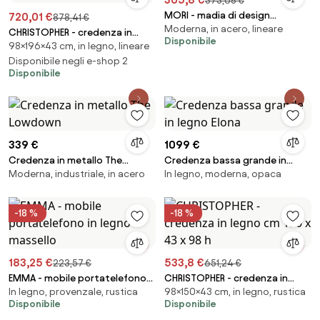
373,08 €
MORI - madia di design
720,01 €
878,41 €
Moderna, in acero, lineare
moderno a 3 ante
CHRISTOPHER - credenza in
Disponibile
98×196×43 cm, in legno, lineare
legno cm 196 x 43 x 98 h
Disponibile negli e-shop 2
Disponibile
339 €
1099 €
Credenza in metallo The
Credenza bassa grande in
Moderna, industriale, in acero
In legno, moderna, opaca
Lowdown
legno Elona
-18 %
-18 %
183,25 €
533,8 €
223,57 €
651,24 €
EMMA - mobile portatelefono
CHRISTOPHER - credenza in
In legno, provenzale, rustica
98×150×43 cm, in legno, rustica
in legno massello
legno cm 150 x 43 x 98 h
Disponibile
Disponibile