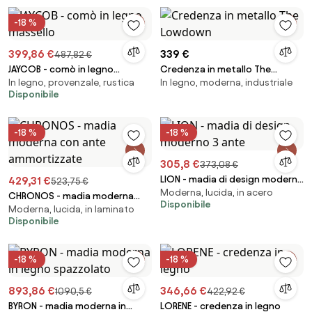
-18 %
399,86 €
339 €
487,82 €
JAYCOB - comò in legno
Credenza in metallo The
In legno, provenzale, rustica
In legno, moderna, industriale
massello
Lowdown
Disponibile
-18 %
-18 %
305,8 €
373,08 €
LION - madia di design moderno
429,31 €
523,75 €
Moderna, lucida, in acero
3 ante
CHRONOS - madia moderna
Disponibile
Moderna, lucida, in laminato
con ante ammortizzate
Disponibile
-18 %
-18 %
893,86 €
346,66 €
1090,5 €
422,92 €
BYRON - madia moderna in
LORENE - credenza in legno