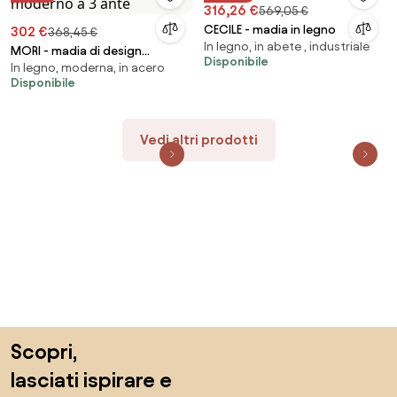
316,26 €
569,05 €
CECILE - madia in legno
302 €
368,45 €
In legno, in abete , industriale
MORI - madia di design
Disponibile
In legno, moderna, in acero
moderno a 3 ante
Disponibile
Vedi altri prodotti
Salta il piè di pagina, vai all'inizio della pagina
Scopri,
lasciati ispirare e