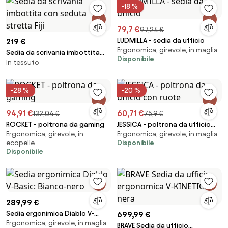
-18 %
79,7 €
97,24 €
LUDMILLA - sedia da ufficio
219 €
Ergonomica, girevole, in maglia
Sedia da scrivania imbottita
Disponibile
In tessuto
con seduta stretta Fiji
-28 %
-20 %
94,91 €
60,71 €
132,04 €
75,9 €
ROCKET - poltrona da gaming
JESSICA - poltrona da ufficio
Ergonomica, girevole, in
Ergonomica, girevole, in maglia
con ruote
ecopelle
Disponibile
Disponibile
289,99 €
Sedia ergonimica Diablo V-
699,99 €
Ergonomica, girevole, in maglia
Basic: Bianco-nero
BRAVE Sedia da ufficio