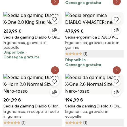
Consegna gratuita
239,99 €
479,99 €
Sedia da gaming Diablo X-One
Sedia ergonimica DIABLO V-
Ergonomica, girevole, in
Ergonomica, girevole, ruote in
2.0 King Size: Nero
MASTER: nero
ecopelle
gomma
Disponibile
(1)
Consegna gratuita
Disponibile
Consegna gratuita
201,99 €
194,99 €
Sedia da gaming Diablo X-Horn
Sedia da gaming Diablo X-One
Ergonomica, in ecopelle, ruote
Ergonomica, girevole, in
2.0 Normal Size, Nero-rosso
2.0 Normal Size: Nero-rosso
in gomma
ecopelle
(1)
(1)