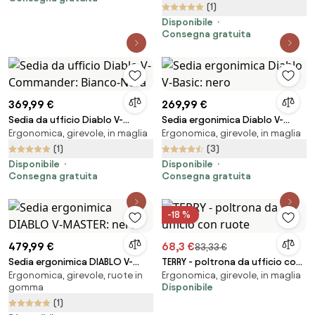
(1)
Disponibile
Consegna gratuita
369,99 €
269,99 €
Sedia da ufficio Diablo V-
Sedia ergonimica Diablo V-
Ergonomica, girevole, in maglia
Ergonomica, girevole, in maglia
Commander: Bianco-Nera
Basic: nero
(1)
(3)
Disponibile
Disponibile
Consegna gratuita
Consegna gratuita
-18 %
479,99 €
68,3 €
83,33 €
Sedia ergonimica DIABLO V-
TERRY - poltrona da ufficio con
Ergonomica, girevole, ruote in
Ergonomica, girevole, in maglia
MASTER: nero
ruote
gomma
Disponibile
(1)