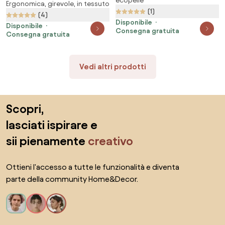
ecopelle
Ergonomica, girevole, in tessuto
Player 2.0 In Materiale King Size:
(1)
Cremisi-Antracite
(4)
Disponibile
Disponibile
Consegna gratuita
Consegna gratuita
Vedi altri prodotti
Salta il piè di pagina, vai all'inizio della pagina
Scopri,
lasciati ispirare e
sii pienamente
creativo
Ottieni l'accesso a tutte le funzionalità e diventa
parte della community Home&Decor.