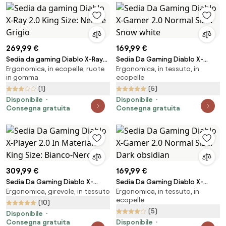
269,99 €
169,99 €
Sedia da gaming Diablo X-Ray
Sedia Da Gaming Diablo X-
Ergonomica, in ecopelle, ruote
Ergonomica, in tessuto, in
2.0 King Size: Nero e Grigio
Gamer 2.0 Normal Size: Snow
in gomma
ecopelle
white
(1)
(5)
Disponibile
Disponibile
Consegna gratuita
Consegna gratuita
309,99 €
169,99 €
Sedia Da Gaming Diablo X-
Sedia Da Gaming Diablo X-
Ergonomica, girevole, in tessuto
Ergonomica, in tessuto, in
Player 2.0 In Materiale King Size:
Gamer 2.0 Normal Size: Dark
ecopelle
Bianco-Nero
obsidian
(10)
(5)
Disponibile
Consegna gratuita
Disponibile