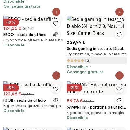
Disponibile
Consegna gratuita
-18 %
124,36 €
151,71 €
ERGO - sedia da ufficio
Ergonomica, girevole, in tessuto
259,99 €
Disponibile
Sedia gaming in tessuto Diablo
Ergonomica, girevole, in tessuto
X-Horn 2.0, Normal Size, Camel
Black
(3)
Disponibile
Consegna gratuita
-18 %
-21 %
122,46 €
149,4 €
IGOR - sedia da ufficio
59,76 €
75,9 €
Ergonomica, girevole, in maglia
SAMANTHA - poltrona da ufficio
Disponibile
Ergonomica, girevole, in maglia
con ruote
Disponibile