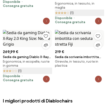
Disponibile
Ergonomica, in tessuto, in
ergonomica V-KINETIC: nera
Consegna gratuita
maglia
(1)
Disponibile
Consegna gratuita
269,99 €
219 €
Sedia da gaming Diablo X-Ray
Sedia da scrivania imbottita
Ergonomica, in ecopelle, ruote
Girevole, in tessuto, ruote in
2.0 King Size: Nero e Grigio
con seduta stretta Fiji
in gomma
plastica
(1)
Disponibile
Consegna gratuita
I migliori prodotti di Diablochairs