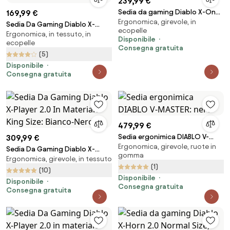
239,99 €
Sedia da gaming Diablo X-One
169,99 €
Ergonomica, girevole, in
2.0 King Size: Nero
Sedia Da Gaming Diablo X-
ecopelle
Ergonomica, in tessuto, in
Gamer 2.0 Normal Size: Dark
Disponibile
ecopelle
obsidian
Consegna gratuita
(5)
Disponibile
Consegna gratuita
479,99 €
Sedia ergonimica DIABLO V-
309,99 €
Ergonomica, girevole, ruote in
MASTER: nero
Sedia Da Gaming Diablo X-
gomma
Ergonomica, girevole, in tessuto
Player 2.0 In Materiale King Size:
(1)
Bianco-Nero
(10)
Disponibile
Disponibile
Consegna gratuita
Consegna gratuita