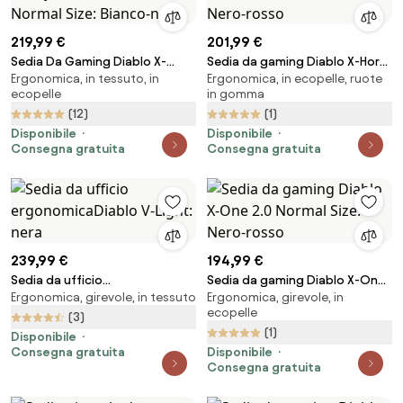
219,99 €
201,99 €
Sedia Da Gaming Diablo X-
Sedia da gaming Diablo X-Horn
Ergonomica, in tessuto, in
Ergonomica, in ecopelle, ruote
Player 2.0 in materiale Normal
2.0 Normal Size, Nero-rosso
ecopelle
in gomma
Size: Bianco-nero
(12)
(1)
Disponibile
Disponibile
Consegna gratuita
Consegna gratuita
239,99 €
194,99 €
Sedia da ufficio
Sedia da gaming Diablo X-One
Ergonomica, girevole, in tessuto
Ergonomica, girevole, in
ergonomicaDiablo V-Light: nera
2.0 Normal Size: Nero-rosso
ecopelle
(3)
(1)
Disponibile
Consegna gratuita
Disponibile
Consegna gratuita