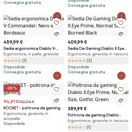
Disponibile
Consegna gratuita
Consegna gratuita
459,99 €
409,99 €
Sedia ergonomica Diablo V-
Sedia De Gaming Diablo X.Eye
Ergonomica, in pelle, girevole
Ergonomica, girevole, in tessuto
Commander: Nero e Bordeaux
Prime, Normal Size, Burned Black
(1)
(2)
Disponibile
Disponibile
Consegna gratuita
Consegna gratuita
-28 %
94,91 €
132,04 €
ROCKET - poltrona da gaming
389,99 €
Ergonomica, girevole, in
Poltrona da gaming Diablo
ecopelle
Ergonomica, girevole, in tessuto
X.Eye Prime, Normal Size, Gothic
Disponibile
Green
(1)