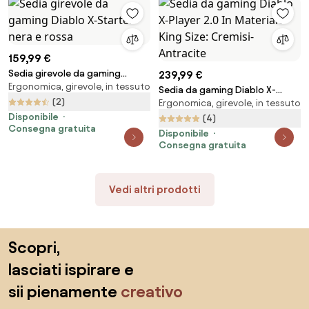
159,99 €
Sedia girevole da gaming
239,99 €
Ergonomica, girevole, in tessuto
Diablo X-Starter nera e rossa
Sedia da gaming Diablo X-
(2)
Ergonomica, girevole, in tessuto
Player 2.0 In Materiale King Size:
Disponibile
Cremisi-Antracite
(4)
Consegna gratuita
Disponibile
Consegna gratuita
Vedi altri prodotti
Salta il piè di pagina, vai all'inizio della pagina
Scopri,
lasciati ispirare e
sii pienamente
creativo