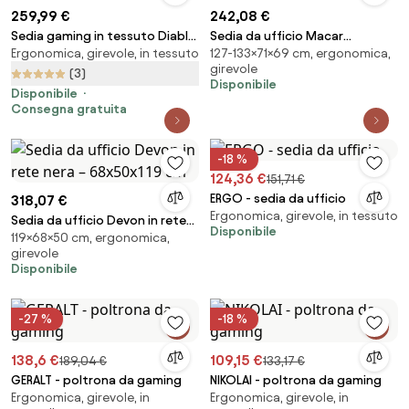
259,99 €
242,08 €
Sedia gaming in tessuto Diablo
Sedia da ufficio Macar
Ergonomica, girevole, in tessuto
127-133×71×69 cm, ergonomica,
X-Horn 2.0, Normal Size, Camel
ergonomica nera – 71x69x127-
girevole
Black
133 cm
(3)
Disponibile
Disponibile
Consegna gratuita
-18 %
124,36 €
151,71 €
ERGO - sedia da ufficio
318,07 €
Ergonomica, girevole, in tessuto
Sedia da ufficio Devon in rete
Disponibile
119×68×50 cm, ergonomica,
nera – 68x50x119 cm
girevole
Disponibile
-27 %
-18 %
138,6 €
109,15 €
189,04 €
133,17 €
GERALT - poltrona da gaming
NIKOLAI - poltrona da gaming
Ergonomica, girevole, in
Ergonomica, girevole, in