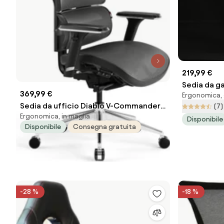
219,99 €
Sedia da ga
369,99 €
Ergonomica, g
materiale N
Sedia da ufficio Diablo V-Commander
(7)
Ergonomica, in maglia
Nero-Grigia
Disponibile
Disponibile
Consegna gratuita
-28 %
-18 %