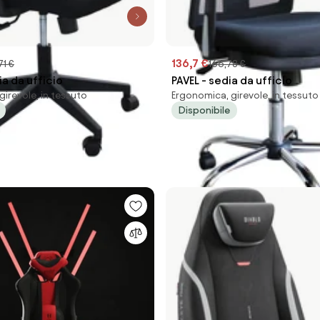
136,7 €
71 €
166,78 €
a da ufficio
PAVEL - sedia da ufficio
irevole, in tessuto
Ergonomica, girevole, in tessuto
Disponibile