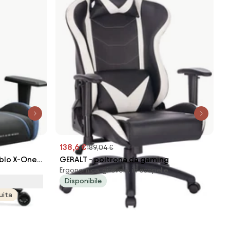
138,6 €
189,04 €
ablo X-One
GERALT - poltrona da gaming
Ergonomica, girevole, in ecopelle
Disponibile
uita