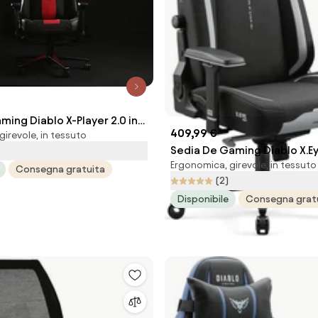
ming Diablo X-Player 2.0 in
409,99 €
irevole, in tessuto
ormal Size: Nero
Sedia De Gaming Diablo X.Ey
Ergonomica, girevole, in tessuto
Normal Size, Burned Black
Consegna gratuita
(2)
Disponibile
Consegna grat