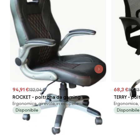
94,91 €
68,3 €
132,04 €
83,33
ROCKET - poltrona da gaming
TERRY - pol
Ergonomica, girevole, in ecopelle
Ergonomica, g
Disponibile
Disponibile