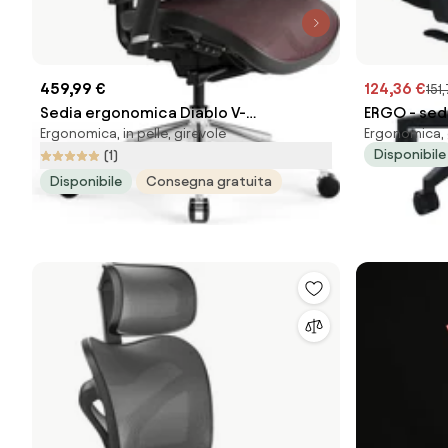
459,99 €
124,36 €
151,
Sedia ergonomica Diablo V-
ERGO - sedi
Ergonomica, in pelle, girevole
Ergonomica, g
Commander: Nero e Bordeaux
Disponibile
(1)
Disponibile
Consegna gratuita