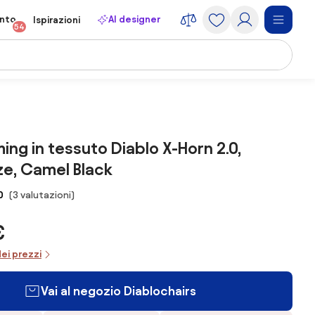
onto
AI designer
Ispirazioni
54
ing in tessuto Diablo X-Horn 2.0,
ze, Camel Black
0
(3 valutazioni)
€
dei prezzi
Vai al negozio Diablochairs