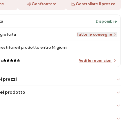
ace
Confrontare
Controllare il prezzo
tà
Disponibile
gratuita
Tutte le consegne
 restituire il prodotto entro 14 giorni
rs
Vedi le recensioni
i prezzi
el prodotto