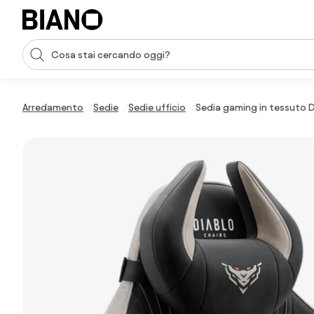
Salta la navigazione, vai al contenuto
Input della ricerca
Salta il contenuto, vai al piè di pagina
Arredamento
Sedie
Sedie ufficio
Sedia gaming in tessuto D