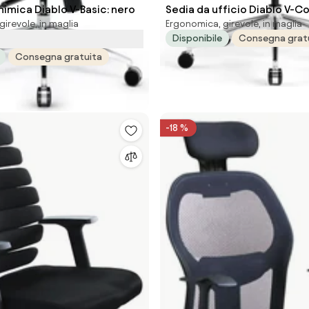
imica Diablo V-Basic: nero
Sedia da ufficio Diablo V-
irevole, in maglia
Ergonomica, girevole, in maglia
Nero-Nero
Disponibile
Consegna grat
Consegna gratuita
-18 %