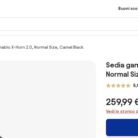
Buoni sc
iablo X-Horn 2.0, Normal Size, Camel Black
Sedia gam
Normal Si
5,
259,99 
Vedi lo storico 