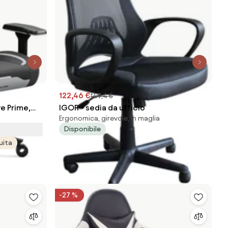
122,46 €
149,4 €
e Prime,
IGOR - sedia da ufficio
Ergonomica, girevole, in maglia
Disponibile
uita
-27 %