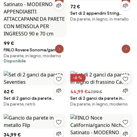
72 €
Set di 2 appendini String
Da parete, in legno, in metallo
System, larg. 20 cm
99 €
FINLO Rovere Sonoma/gancio
Da parete, in legno, moderno
Nichel Satinato - MODERNO
Disponibile
APPENDIABITI ATTACCAPANNI DA
PARETE CON MENSOLA PER
INGRESSO 90 e 70 cm
-6 %
62 €
44,99 €
47,99 €
Set di 2 ganci da parete
Set di 2 ganci da parete in
Da parete, retrò
Da parete, in legno, moderno
Seventies
legno di frassino Cairn
34,99 €