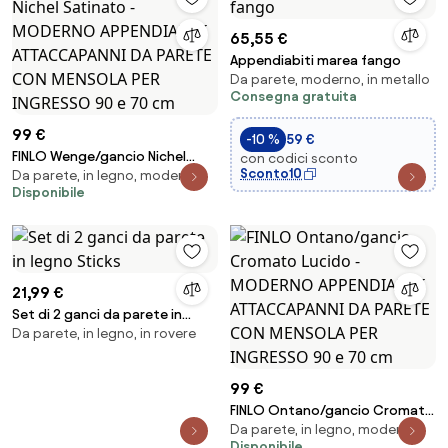
65,55 €
Appendiabiti marea fango
Da parete, moderno, in metallo
Consegna gratuita
99 €
-10 %
59 €
FINLO Wenge/gancio Nichel
con codici sconto
Sconto10
Da parete, in legno, moderno
Satinato - MODERNO
Disponibile
APPENDIABITI ATTACCAPANNI DA
PARETE CON MENSOLA PER
INGRESSO 90 e 70 cm
21,99 €
Set di 2 ganci da parete in
Da parete, in legno, in rovere
legno Sticks
99 €
FINLO Ontano/gancio Cromato
Da parete, in legno, moderno
Lucido - MODERNO APPENDIABITI
Disponibile