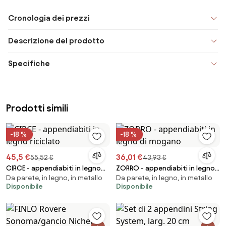
Cronologia dei prezzi
Descrizione del prodotto
Specifiche
Prodotti simili
-18 %
-18 %
45,5 €
36,01 €
55,52 €
43,93 €
CIRCE - appendiabiti in legno
ZORRO - appendiabiti in legno
Da parete, in legno, in metallo
Da parete, in legno, in metallo
riciclato
di mogano
Disponibile
Disponibile