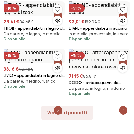
-18 %
-51 %
28,41 €
93,01 €
34,65 €
189,04 €
THOR - appendiabiti in legno di
DIANE - appendiabiti in acciaio
Da parete, in legno, in metallo
In metallo, provenzale, in acero
teak
Disponibile
Disponibile
-18 %
-18 %
33,16 €
40,45 €
LIVIO - appendiabiti in legno di
71,15 €
86,81 €
Da parete, in legno, rustico
mogano
DODO - attaccapanni da
Disponibile
Da parete, in legno, moderno
parete moderno con mensola
Disponibile
colore rovere
Vedi altri prodotti