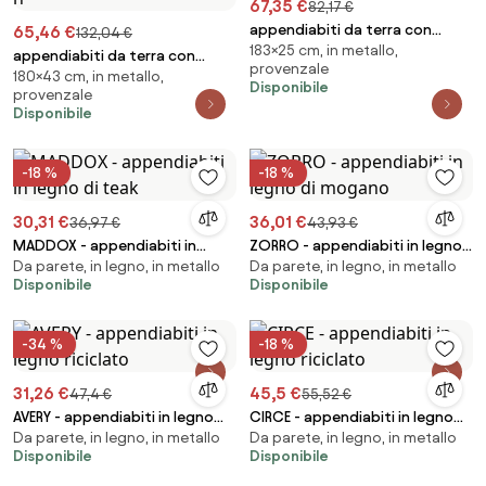
67,35 €
82,17 €
appendiabiti da terra con
65,46 €
132,04 €
183×25 cm, in metallo,
portaombrelli stile provenzale
appendiabiti da terra con
provenzale
in ferro verniciato cm 25 x 183 h
180×43 cm, in metallo,
portaombrelli stile provenzale
Disponibile
provenzale
in ferro verniciato cm 43x 38 x
Disponibile
180 h
-18 %
-18 %
30,31 €
36,01 €
36,97 €
43,93 €
MADDOX - appendiabiti in
ZORRO - appendiabiti in legno
Da parete, in legno, in metallo
Da parete, in legno, in metallo
legno di teak
di mogano
Disponibile
Disponibile
-34 %
-18 %
31,26 €
45,5 €
47,4 €
55,52 €
AVERY - appendiabiti in legno
CIRCE - appendiabiti in legno
Da parete, in legno, in metallo
Da parete, in legno, in metallo
riciclato
riciclato
Disponibile
Disponibile