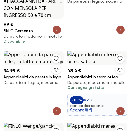
Da parete, in legno, moderno
fatto a mano Edgy
99 €
FINLO Cemento
Da parete, moderno, in metallo
Millennium/gancio Nero Opaco
Disponibile
- MODERNO APPENDIABITI
ATTACCAPANNI DA PARETE CON
MENSOLA PER INGRESSO 90 e 70
cm
34,99 €
68,4 €
Appendiabiti da parete in legno
Appendiabiti in ferro orfeo
Da parete, in legno, moderno
Da parete, moderno, in metallo
fatto a mano Edgy
sabbia
Consegna gratuita
-10 %
62 €
con codici sconto
Sconto10