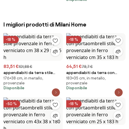
ATTACCAPANNI DA PARETE CON
MENSOLA PER INGRESSO 90 e 70
cm
I migliori prodotti di Milani Home
-18 %
-18 %
83,51 €
64,51 €
101,88 €
78,7 €
appendiabiti da terra stile
appendiabiti da terra con
176×38 cm, in metallo,
183×35 cm, in metallo,
provenzale in ferro verniciato
portaombrelli stile provenzale
provenzale
provenzale
cm 38 x 29 x 176 h
in ferro verniciato cm 35 x 183 h
Disponibile
Disponibile
-50 %
-18 %