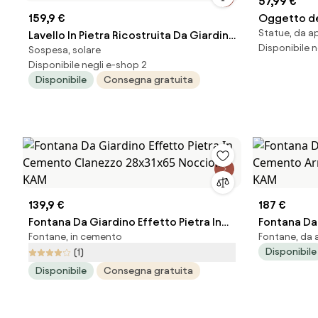
57,99 €
159,9 €
Oggetto de
Statue, da a
Lavello In Pietra Ricostruita Da Giardino
Woody Bird
Disponibile n
Sospesa, solare
Con Frontale 45x35x40,5 Q-Meseta
Disponibile negli e-shop 2
Grigio KAM
Disponibile
Consegna gratuita
139,9 €
187 €
Fontana Da Giardino Effetto Pietra In
Fontana Da 
Fontane, in cemento
Fontane, da 
Cemento Clanezzo 28x31x65 Nocciola
Cemento A
Disponibile
(1)
KAM
KAM
Disponibile
Consegna gratuita