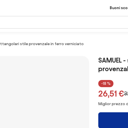
Buoni sc
ttangolari stile provenzale in ferro verniciato
SAMUEL - s
provenzal
-18 %
26,51 €
3
Miglior prezzo d