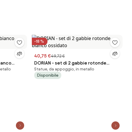
-18 %
40,75 €
49,72 €
ianco
DORIAN - set di 2 gabbie rotonde
etallo
Statue, da appoggio, in metallo
bianco ossidato
Disponibile