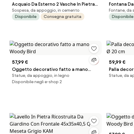
Acquaio Da Esterno 2 Vasche In Pietra
Fontana Da 
Sospesa, da appoggio, in cemento
Fontane, da 
Ricostruita Brecciato Grigio
Cemento B
Disponibile
Consegna gratuita
Disponibile
93x47xH23 Cm
KAM
57,99 €
59,99 €
Oggetto decorativo fatto a mano
Palla decor
Statue, da appoggio, in legno
Statue, da a
Woody Bird
Ø 20 cm
Disponibile negli e-shop 2