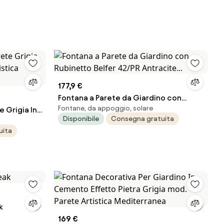
177,9 €
Fontana a Parete da Giardino con
Fontane, da appoggio, solare
 Grigia In
Rubinetto Belfer 42/PR Antracite...
Disponibile
Consegna gratuita
tica
uita
k
169 €