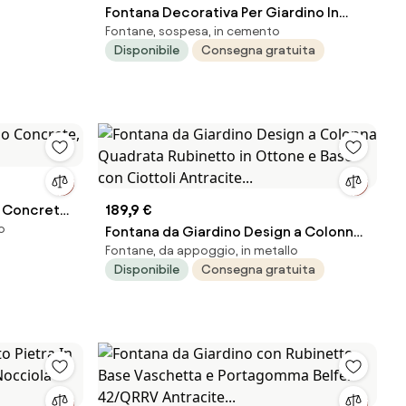
Fontana Decorativa Per Giardino In
Fontane, sospesa, in cemento
Cemento Effetto Pietra Grigia mod.
Disponibile
Consegna gratuita
Parete Artistica Mediterranea
o Concrete,
189,9 €
o
Fontana da Giardino Design a Colonna
Fontane, da appoggio, in metallo
Quadrata Rubinetto in Ottone e Base
Disponibile
Consegna gratuita
con Ciottoli Antracite...