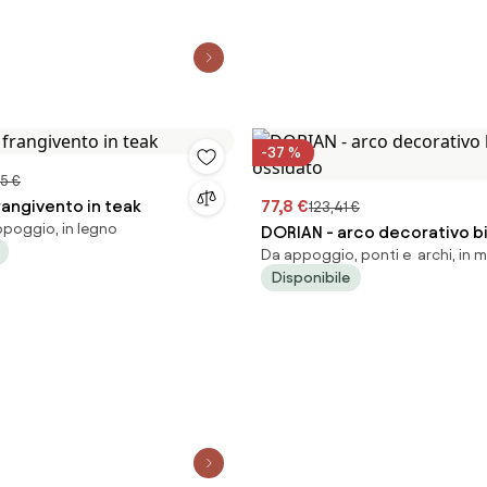
-37 %
5 €
rangivento in teak
77,8 €
123,41 €
ppoggio, in legno
DORIAN - arco decorativo b
Da appoggio, ponti e archi, in m
ossidato
Disponibile