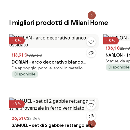
I migliori prodotti di Milani Home
-18 %
-18 %
186,1 €
227,0
113,91 €
NARLON - f
138,96 €
Statue, da a
DORIAN - arco decorativo bianco
Disponibile
Da appoggio, ponti e archi, in metallo
ossidato
Disponibile
-18 %
26,51 €
32,34 €
SAMUEL - set di 2 gabbie rettangolari