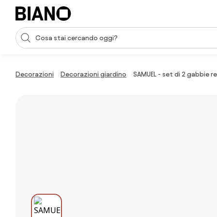
Salta la navigazione, vai al contenuto
Input della ricerca
Salta il contenuto, vai al piè di pagina
Decorazioni
Decorazioni giardino
SAMUEL - set di 2 gabbie re