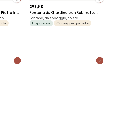
293,9 €
Pietra In
Fontana da Giardino con Rubinetto
nto
Fontane, da appoggio, solare
Nocciola
Base Vaschetta e Portagomma Belfer
uita
Disponibile
Consegna gratuita
42/QRRV Antracite...