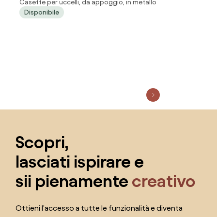
Casette per uccelli, da appoggio, in metallo
stile provenzale in ferro verniciato
Disponibile
Salta il piè di pagina, vai all'inizio della pagina
Scopri,
lasciati ispirare e
sii pienamente
creativo
Ottieni l'accesso a tutte le funzionalità e diventa