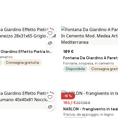
Giardino Effetto Pietra In
189 €
cemento
anezzo 28x31x65 Grigio
Fontana Da Giardino A Parete
Consegna gratuita
Fontane, sospesa, in cemento
Cemento Mod. Medea Artis
Disponibile
Consegna grat
Mediterranea
-18 %
186,1 €
227,05 €
NARLON - frangivento in tea
Statue, da appoggio, in legno