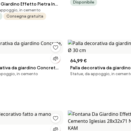
Disponibile
Giardino Effetto Pietra In
appoggio, in cemento
rumano 40x40x81 Nocciola
Consegna gratuita
64,99 €
ativa da giardino Concrete,
Palla decorativa da giardin
ppoggio, in cemento
Statue, da appoggio, in cement
Ø 30 cm