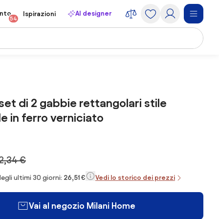
onto
AI designer
Ispirazioni
54
et di 2 gabbie rettangolari stile
e in ferro verniciato
2,34 €
egli ultimi 30 giorni:
26,51 €
Vedi lo storico dei prezzi
Vai al negozio Milani Home