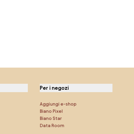
Per i negozi
Aggiungi e-shop
Biano Pixel
Biano Star
Data Room