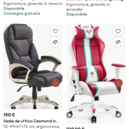
Ergonomica, girevole, in tessuto
2.0 Normal Size: Soft Black
Ergonomica, girevole, in
Disponibile
ecopelle
Consegna gratuita
Disponibile
150 €
Sedia da ufficio Desmond in
112-119×67×70 cm, ergonomica,
nero