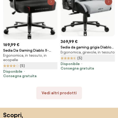
369,99 €
169,99 €
Sedia da gaming grigia Diablo
Sedia Da Gaming Diablo X-
Ergonomica, girevole, in tessuto
X.One Prime, Normal Size,
Ergonomica, in tessuto, in
Gamer 2.0 Normal Size: Dark
Nightwolf Moon
(5)
ecopelle
obsidian
Disponibile
(5)
Consegna gratuita
Disponibile
Consegna gratuita
Vedi altri prodotti
Salta il piè di pagina, vai all'inizio della pagina
Scopri,