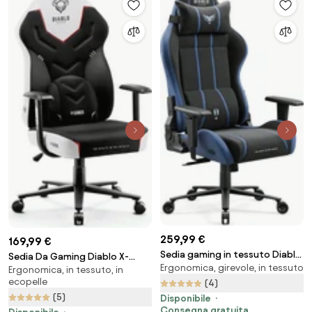
259,99 €
169,99 €
Sedia gaming in tessuto Diablo
Sedia Da Gaming Diablo X-
Ergonomica, girevole, in tessuto
X-One 2.0, Normal Size, Night
Ergonomica, in tessuto, in
Gamer 2.0 Normal Size: Snow
ecopelle
Blue
(4)
white
(5)
Disponibile
Consegna gratuita