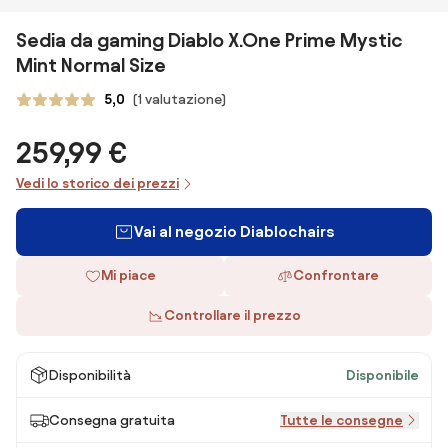
Sedia da gaming Diablo X.One Prime Mystic
Mint Normal Size
5,0
(1 valutazione)
259,99 €
Vedi lo storico dei prezzi
Vai al negozio Diablochairs
Mi piace
Confrontare
Controllare il prezzo
Disponibilità
Disponibile
Consegna gratuita
Tutte le consegne