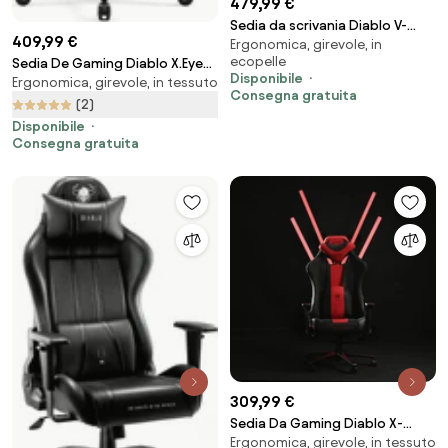
479,99 €
Sedia da scrivania Diablo V-
409,99 €
Ergonomica, girevole, in
Modular: Sugar Brown
ecopelle
Sedia De Gaming Diablo X.Eye
Disponibile
Ergonomica, girevole, in tessuto
Prime, Normal Size, Burned Black
Consegna gratuita
(2)
Disponibile
Consegna gratuita
309,99 €
Sedia Da Gaming Diablo X-
Ergonomica, girevole, in tessuto
Player 2.0 In Materiale King Size: