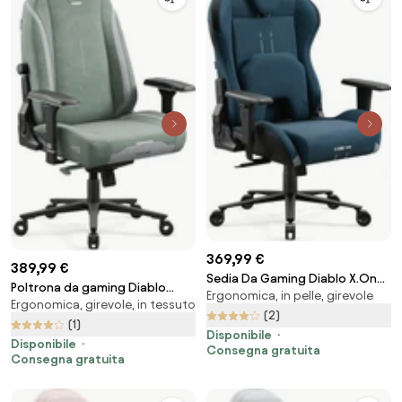
369,99 €
389,99 €
Sedia Da Gaming Diablo X.One
Poltrona da gaming Diablo
Ergonomica, in pelle, girevole
Prime, Normal Size, Meta Ocean
Ergonomica, girevole, in tessuto
X.Eye Prime, Normal Size, Gothic
(2)
Green
(1)
Disponibile
Disponibile
Consegna gratuita
Consegna gratuita