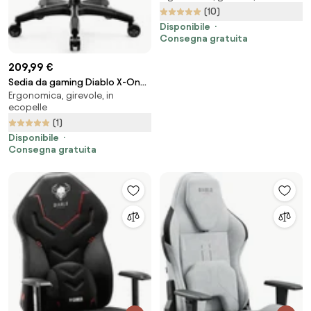
Bianco-Nero
(10)
Disponibile
Consegna gratuita
209,99 €
Sedia da gaming Diablo X-One
Ergonomica, girevole, in
2.0 Normal Size: Nero
ecopelle
(1)
Disponibile
Consegna gratuita