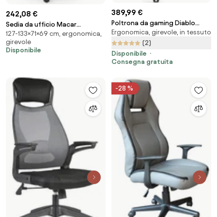
389,99 €
242,08 €
Poltrona da gaming Diablo
Sedia da ufficio Macar
Ergonomica, girevole, in tessuto
X.Eye Prime, Normal Size, Bloody
127-133×71×69 cm, ergonomica,
ergonomica nera – 71x69x127-
girevole
Mary
(2)
133 cm
Disponibile
Disponibile
Consegna gratuita
-28 %