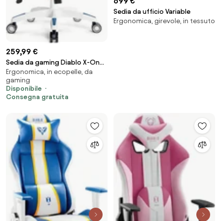
699 €
Sedia da ufficio Variable
Ergonomica, girevole, in tessuto
259,99 €
Sedia da gaming Diablo X-One
Ergonomica, in ecopelle, da
2.0 Aqua Blue: King Size
gaming
Disponibile
Consegna gratuita