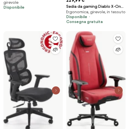
229,99 €
girevole
Sedia da gaming Diablo X-One
Disponibile
Ergonomica, girevole, in tessuto
2.0 Candy Rose: Normal Size
Disponibile
Consegna gratuita