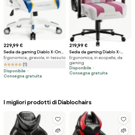
229,99 €
219,99 €
Sedia da gaming Diablo X-One
Sedia da gaming Diablo X-
Ergonomica, girevole, in tessuto
Ergonomica, in ecopelle, da
2.0 Aqua Blue: Normal Size
Player 2.0 In Materiale Normal
gaming
Size: Marshmallow Pink
(1)
Disponibile
Disponibile
Consegna gratuita
Consegna gratuita
I migliori prodotti di Diablochairs