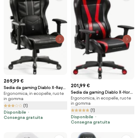
269,99 €
201,99 €
Sedia da gaming Diablo X-Ray
Sedia da gaming Diablo X-Horn
Ergonomica, in ecopelle, ruote
2.0 King Size: Nero e Grigio
Ergonomica, in ecopelle, ruote
2.0 Normal Size, Nero-rosso
in gomma
in gomma
(1)
(1)
Disponibile
Disponibile
Consegna gratuita
Consegna gratuita