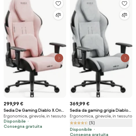
299,99 €
369,99 €
Sedia De Gaming Diablo X.One
Sedia da gaming grigia Diablo
Ergonomica, girevole, in tessuto
Ergonomica, girevole, in tessuto
Prime, Normal Size, Akira Pink
X.One Prime, Normal Size,
Disponibile
Nightwolf Moon
(5)
Consegna gratuita
Disponibile
Consegna gratuita