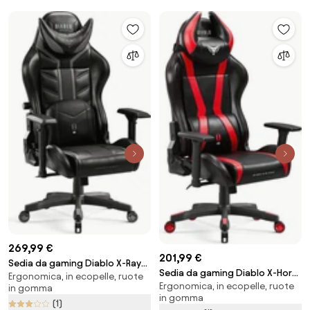
269,99 €
201,99 €
Sedia da gaming Diablo X-Ray
Sedia da gaming Diablo X-Horn
Ergonomica, in ecopelle, ruote
2.0 King Size: Nero e Grigio
Ergonomica, in ecopelle, ruote
2.0 Normal Size, Nero-rosso
in gomma
in gomma
(1)