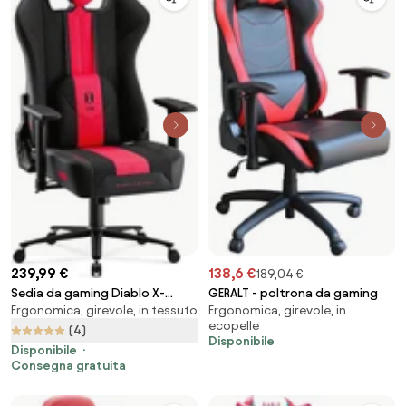
239,99 €
138,6 €
189,04 €
Sedia da gaming Diablo X-
GERALT - poltrona da gaming
Ergonomica, girevole, in tessuto
Ergonomica, girevole, in
Player 2.0 In Materiale King Size:
ecopelle
Cremisi-Antracite
(4)
Disponibile
Disponibile
Consegna gratuita