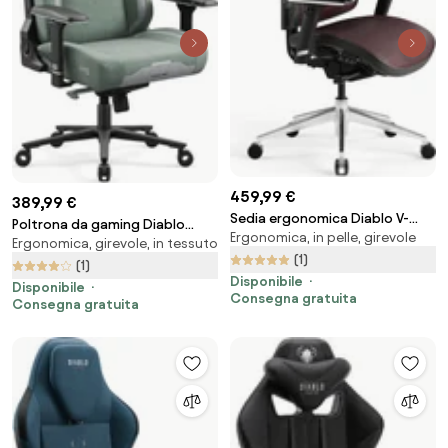
459,99 €
389,99 €
Sedia ergonomica Diablo V-
Poltrona da gaming Diablo
Ergonomica, in pelle, girevole
Commander: Nero e Bordeaux
Ergonomica, girevole, in tessuto
X.Eye Prime, Normal Size, Gothic
(1)
Green
(1)
Disponibile
Disponibile
Consegna gratuita
Consegna gratuita