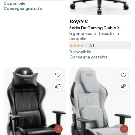
Disponibile
Consegna gratuita
169,99 €
Sedia Da Gaming Diablo X-
Ergonomica, in tessuto, in
Gamer 2.0 Normal Size: Dark
ecopelle
obsidian
(5)
Disponibile
Consegna gratuita