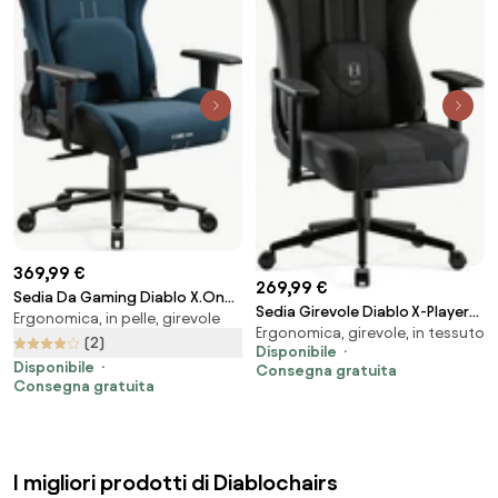
369,99 €
269,99 €
Sedia Da Gaming Diablo X.One
Sedia Girevole Diablo X-Player
Ergonomica, in pelle, girevole
Prime, Normal Size, Meta Ocean
Ergonomica, girevole, in tessuto
2.0 Small, Nero
(2)
Disponibile
Disponibile
Consegna gratuita
Consegna gratuita
I migliori prodotti di Diablochairs