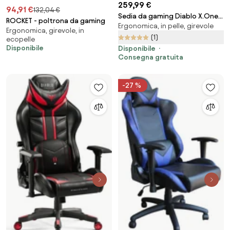
259,99 €
94,91 €
132,04 €
Sedia da gaming Diablo X.One
ROCKET - poltrona da gaming
Ergonomica, in pelle, girevole
Prime Mystic Mint Normal Size
Ergonomica, girevole, in
(1)
ecopelle
Disponibile
Disponibile
Consegna gratuita
-27 %