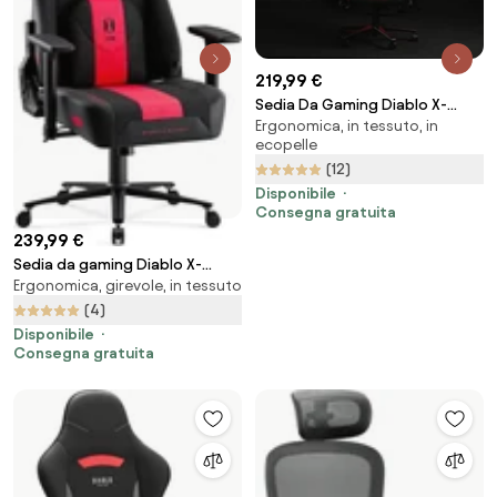
219,99 €
Sedia Da Gaming Diablo X-
Ergonomica, in tessuto, in
Player 2.0 in materiale Normal
ecopelle
Size: Bianco-nero
(12)
Disponibile
Consegna gratuita
239,99 €
Sedia da gaming Diablo X-
Ergonomica, girevole, in tessuto
Player 2.0 In Materiale King Size:
Cremisi-Antracite
(4)
Disponibile
Consegna gratuita