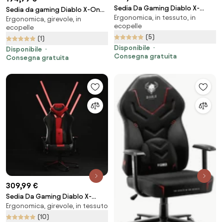
Sedia Da Gaming Diablo X-
Sedia da gaming Diablo X-One
Ergonomica, in tessuto, in
Gamer 2.0 Normal Size: Snow
Ergonomica, girevole, in
2.0 Normal Size: Nero-rosso
ecopelle
ecopelle
white
(5)
(1)
Disponibile
Disponibile
Consegna gratuita
Consegna gratuita
309,99 €
Sedia Da Gaming Diablo X-
Ergonomica, girevole, in tessuto
Player 2.0 In Materiale King Size:
Bianco-Nero
(10)