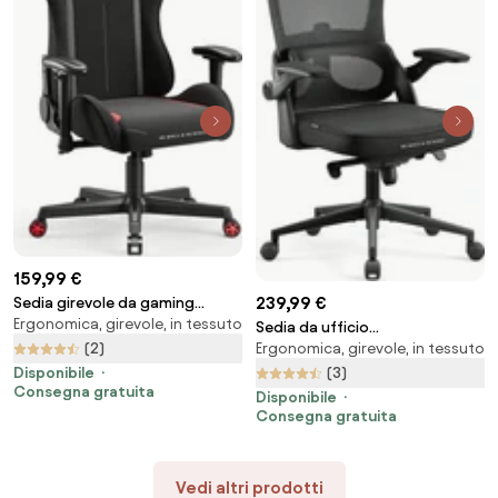
159,99 €
239,99 €
Sedia girevole da gaming
Ergonomica, girevole, in tessuto
Diablo X-Starter nera e rossa
Sedia da ufficio
Ergonomica, girevole, in tessuto
(2)
ergonomicaDiablo V-Light: nera
(3)
Disponibile
Consegna gratuita
Disponibile
Consegna gratuita
Vedi altri prodotti