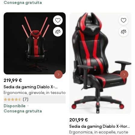
Consegna gratuita
219,99 €
Sedia da gaming Diablo X-
Ergonomica, girevole, in tessuto
Player 2.0 in materiale Normal
Size: Nero
(7)
Disponibile
Consegna gratuita
201,99 €
Sedia da gaming Diablo X-Horn
Ergonomica, in ecopelle, ruote
2.0 Normal Size, Nero-rosso