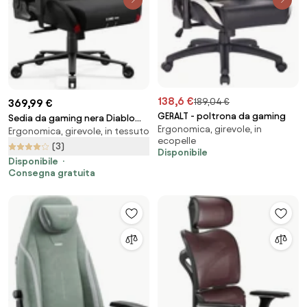
138,6 €
189,04 €
369,99 €
GERALT - poltrona da gaming
Sedia da gaming nera Diablo
Ergonomica, girevole, in
Ergonomica, girevole, in tessuto
X.One Prime, Normal Size,
ecopelle
Burned black
(3)
Disponibile
Disponibile
Consegna gratuita