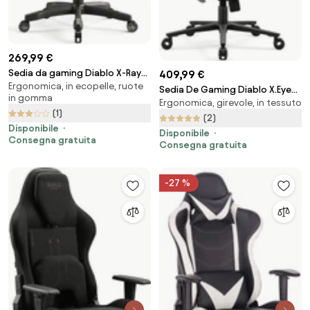
269,99 €
Sedia da gaming Diablo X-Ray
409,99 €
Ergonomica, in ecopelle, ruote
2.0 King Size: Nero e Grigio
Sedia De Gaming Diablo X.Eye
in gomma
Ergonomica, girevole, in tessuto
Prime, Normal Size, Burned Black
(1)
(2)
Disponibile
Disponibile
Consegna gratuita
Consegna gratuita
-27 %