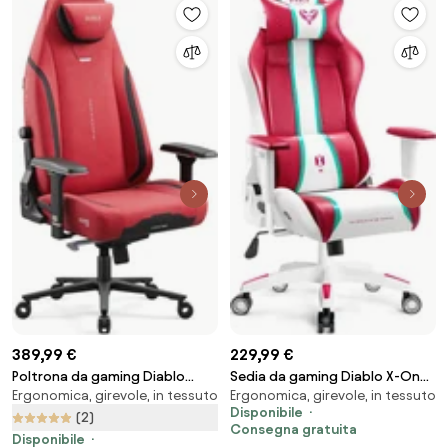
389,99 €
229,99 €
Poltrona da gaming Diablo
Sedia da gaming Diablo X-One
Ergonomica, girevole, in tessuto
Ergonomica, girevole, in tessuto
X.Eye Prime, Normal Size, Bloody
2.0 Candy Rose: Normal Size
Disponibile
Mary
(2)
Consegna gratuita
Disponibile