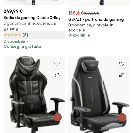
249,99 €
138,6 €
189,04 €
Sedia da gaming Diablo X-Ray
GERALT - poltrona da gaming
Ergonomica, in ecopelle, da
2.0 Normal Size: Nero e Rosso
Ergonomica, girevole, in
gaming
ecopelle
(3)
Disponibile
Disponibile
Consegna gratuita