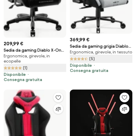
369,99 €
209,99 €
Sedia da gaming grigia Diablo
Sedia da gaming Diablo X-One
Ergonomica, girevole, in tessuto
X.One Prime, Normal Size,
Ergonomica, girevole, in
2.0 Normal Size: Nero
Nightwolf Moon
(5)
ecopelle
Disponibile
(1)
Consegna gratuita
Disponibile
Consegna gratuita