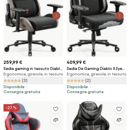
259,99 €
409,99 €
Sedia gaming in tessuto Diablo
Sedia De Gaming Diablo X.Eye
Ergonomica, girevole, in tessuto
Ergonomica, girevole, in tessuto
X-Horn 2.0, Normal Size, Camel
Prime, Normal Size, Burned Black
Black
(3)
(2)
Disponibile
Disponibile
Consegna gratuita
Consegna gratuita
-27 %