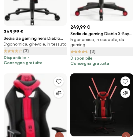
249,99 €
369,99 €
Sedia da gaming Diablo X-Ray
Sedia da gaming nera Diablo
Ergonomica, in ecopelle, da
2.0 Normal Size: Nero e Rosso
Ergonomica, girevole, in tessuto
X.One Prime, Normal Size,
gaming
Burned black
(3)
(3)
Disponibile
Disponibile
Consegna gratuita
Consegna gratuita