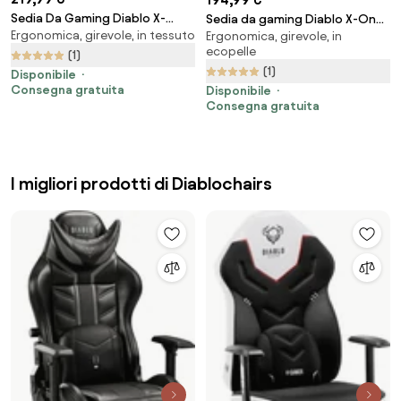
Sedia Da Gaming Diablo X-
Sedia da gaming Diablo X-One
Ergonomica, girevole, in tessuto
Ergonomica, girevole, in
Gamer 2.0 Normal Size: Deep
2.0 Normal Size: Nero-rosso
ecopelle
red
(1)
(1)
Disponibile
Consegna gratuita
Disponibile
Consegna gratuita
I migliori prodotti di Diablochairs