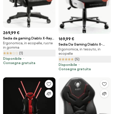
269,99 €
Sedia da gaming Diablo X-Ray
169,99 €
Ergonomica, in ecopelle, ruote
2.0 King Size: Nero e Grigio
Sedia Da Gaming Diablo X-
in gomma
Ergonomica, in tessuto, in
Gamer 2.0 Normal Size: Snow
(1)
ecopelle
white
Disponibile
(5)
Consegna gratuita
Disponibile
Consegna gratuita