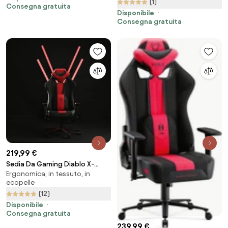
(1)
Consegna gratuita
Disponibile
Consegna gratuita
219,99 €
Sedia Da Gaming Diablo X-
Ergonomica, in tessuto, in
Player 2.0 in materiale Normal
ecopelle
Size: Bianco-nero
(12)
Disponibile
Consegna gratuita
239,99 €