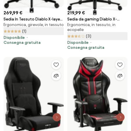
269,99 €
219,99 €
Sedia In Tessuto Diablo X-layer
Sedia da gaming Diablo X-
Ergonomica, girevole, in tessuto
Ergonomica, in tessuto, in
2.0 Small, Bianco E Nero
Player 2.0 in materiale Normal
ecopelle
Size: cremisi-antracite
(1)
(3)
Disponibile
Consegna gratuita
Disponibile
Consegna gratuita