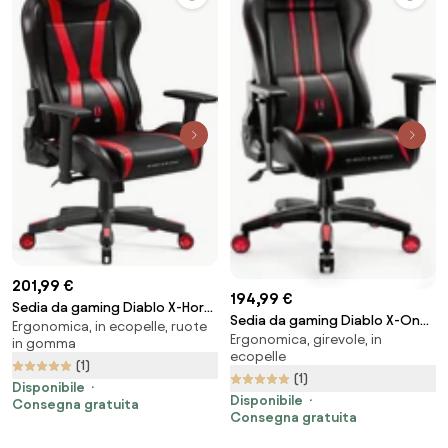
201,99 €
194,99 €
Sedia da gaming Diablo X-Horn
Sedia da gaming Diablo X-One
Ergonomica, in ecopelle, ruote
2.0 Normal Size, Nero-rosso
Ergonomica, girevole, in
2.0 Normal Size: Nero-rosso
in gomma
ecopelle
(1)
(1)
Disponibile
Disponibile
Consegna gratuita
Consegna gratuita