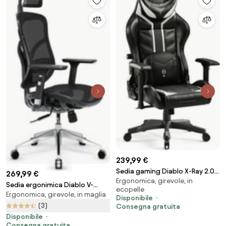
239,99 €
Sedia gaming Diablo X-Ray 2.0
269,99 €
Ergonomica, girevole, in
Small Size, Bianco e nero
Sedia ergonimica Diablo V-
ecopelle
Ergonomica, girevole, in maglia
Basic: nero
Disponibile
(3)
Consegna gratuita
Disponibile
Consegna gratuita