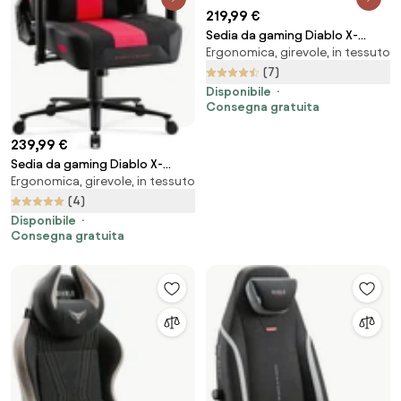
219,99 €
Sedia da gaming Diablo X-
Ergonomica, girevole, in tessuto
Player 2.0 in materiale Normal
Size: Nero
(7)
Disponibile
Consegna gratuita
239,99 €
Sedia da gaming Diablo X-
Ergonomica, girevole, in tessuto
Player 2.0 In Materiale King Size:
Cremisi-Antracite
(4)
Disponibile
Consegna gratuita