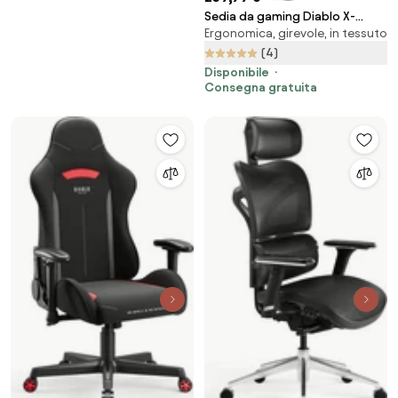
Sedia da gaming Diablo X-
Ergonomica, girevole, in tessuto
Player 2.0 In Materiale King Size:
Cremisi-Antracite
(4)
Disponibile
Consegna gratuita