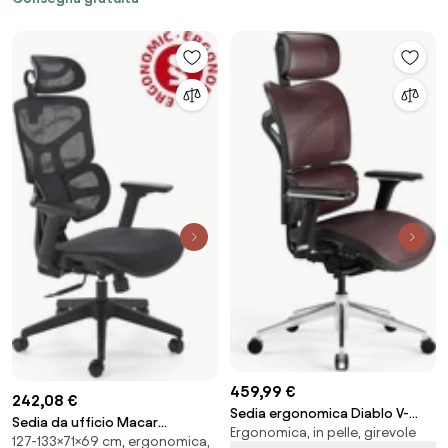
459,99 €
242,08 €
Sedia ergonomica Diablo V-
Sedia da ufficio Macar
Ergonomica, in pelle, girevole
Commander: Nero e Bordeaux
127-133×71×69 cm, ergonomica,
ergonomica nera – 71x69x127-