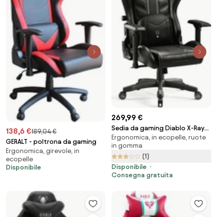
269,99 €
Sedia da gaming Diablo X-Ray
138,6 €
189,04 €
Ergonomica, in ecopelle, ruote
2.0 King Size: Nero e Grigio
GERALT - poltrona da gaming
in gomma
Ergonomica, girevole, in
(1)
ecopelle
Disponibile
Disponibile
Consegna gratuita