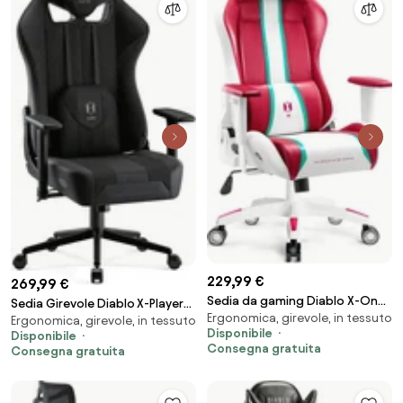
229,99 €
269,99 €
Sedia da gaming Diablo X-One
Sedia Girevole Diablo X-Player
Ergonomica, girevole, in tessuto
2.0 Candy Rose: Normal Size
Ergonomica, girevole, in tessuto
2.0 Small, Nero
Disponibile
Disponibile
Consegna gratuita
Consegna gratuita