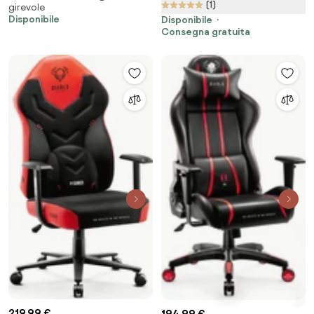
(1)
girevole
133 cm
Disponibile
Disponibile
Consegna gratuita
219,99 €
194,99 €