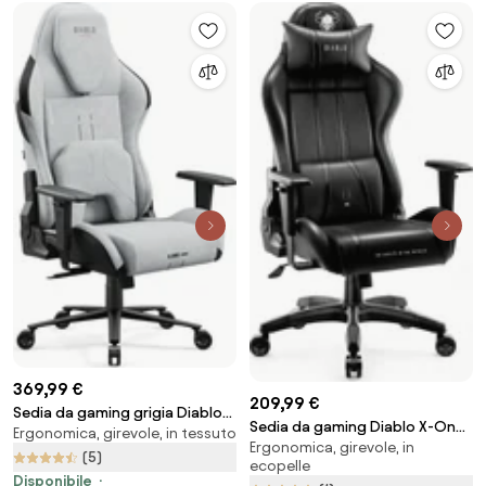
369,99 €
209,99 €
Sedia da gaming grigia Diablo
Sedia da gaming Diablo X-One
Ergonomica, girevole, in tessuto
X.One Prime, Normal Size,
Ergonomica, girevole, in
2.0 Normal Size: Nero
Nightwolf Moon
(5)
ecopelle
Disponibile