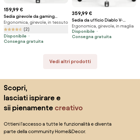
159,99 €
359,99 €
Sedia girevole da gaming
Sedia da ufficio Diablo V-
Ergonomica, girevole, in tessuto
Diablo X-Starter nera e rossa
Ergonomica, girevole, in maglia
Commander: Nero-Nero
(2)
Disponibile
Disponibile
Consegna gratuita
Consegna gratuita
Vedi altri prodotti
Salta il piè di pagina, vai all'inizio della pagina
Scopri,
lasciati ispirare e
sii pienamente
creativo
Ottieni l'accesso a tutte le funzionalità e diventa
parte della community Home&Decor.