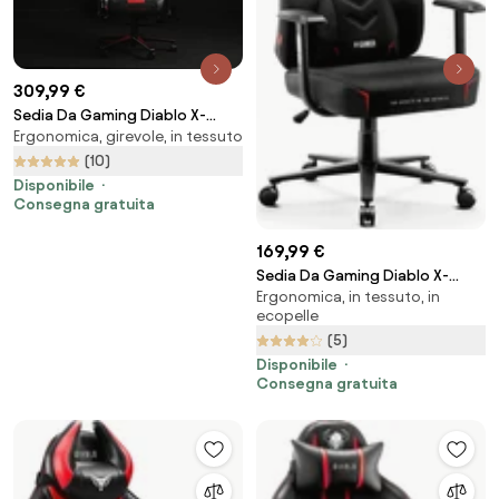
309,99 €
Sedia Da Gaming Diablo X-
Ergonomica, girevole, in tessuto
Player 2.0 In Materiale King Size:
Bianco-Nero
(10)
Disponibile
Consegna gratuita
169,99 €
Sedia Da Gaming Diablo X-
Ergonomica, in tessuto, in
Gamer 2.0 Normal Size: Dark
ecopelle
obsidian
(5)
Disponibile
Consegna gratuita