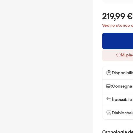
219,99 €
Vedi lo storico 
Mi pi
Disponibili
Consegna 
È possibile
Diablochai
Cronologia de