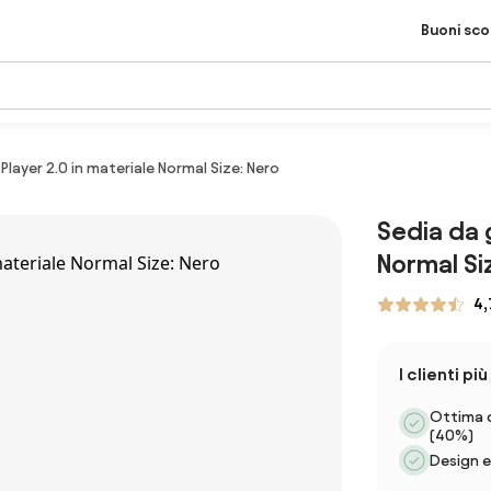
Buoni sc
layer 2.0 in materiale Normal Size: Nero
Sedia da 
Normal Si
4,
I clienti p
Ottima q
(40%)
Design e