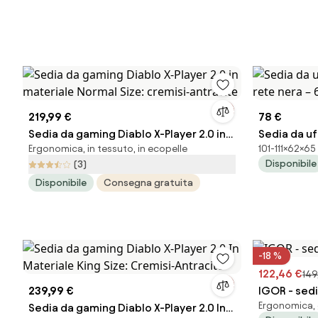
219,99 €
78 €
Sedia da gaming Diablo X-Player 2.0 in
Sedia da uf
Ergonomica, in tessuto, in ecopelle
101-111×62×6
materiale Normal Size: cremisi-
rete nera 
Disponibile
(3)
antracite
Disponibile
Consegna gratuita
-18 %
122,46 €
149
239,99 €
IGOR - sedi
Ergonomica, g
Sedia da gaming Diablo X-Player 2.0 In