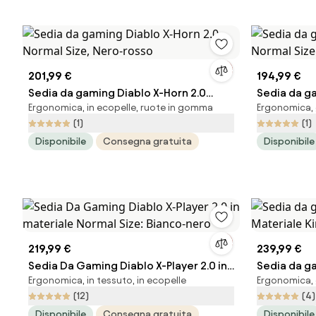
201,99 €
194,99 €
Sedia da gaming Diablo X-Horn 2.0
Sedia da g
Ergonomica, in ecopelle, ruote in gomma
Ergonomica, g
Normal Size, Nero-rosso
Normal Siz
(1)
(1)
Disponibile
Consegna gratuita
Disponibile
219,99 €
239,99 €
Sedia Da Gaming Diablo X-Player 2.0 in
Sedia da ga
Ergonomica, in tessuto, in ecopelle
Ergonomica, g
materiale Normal Size: Bianco-nero
Materiale K
(12)
(4)
Disponibile
Consegna gratuita
Disponibile