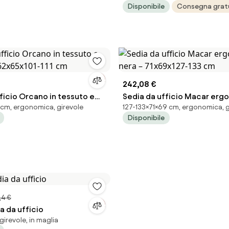
Disponibile
Consegna grat
242,08 €
ficio Orcano in tessuto e
Sedia da ufficio Macar erg
5 cm, ergonomica, girevole
127-133×71×69 cm, ergonomica, g
– 62x65x101-111 cm
nera – 71x69x127-133 cm
Disponibile
,4 €
a da ufficio
irevole, in maglia