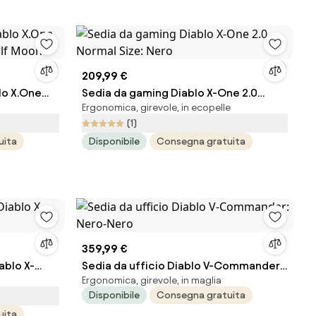
209,99 €
lo X.One
Sedia da gaming Diablo X-One 2.0
Ergonomica, girevole, in ecopelle
olf Moon
Normal Size: Nero
(1)
uita
Disponibile
Consegna gratuita
359,99 €
ablo X-
Sedia da ufficio Diablo V-Commander:
Ergonomica, girevole, in maglia
Nero-Nero
Disponibile
Consegna gratuita
uita