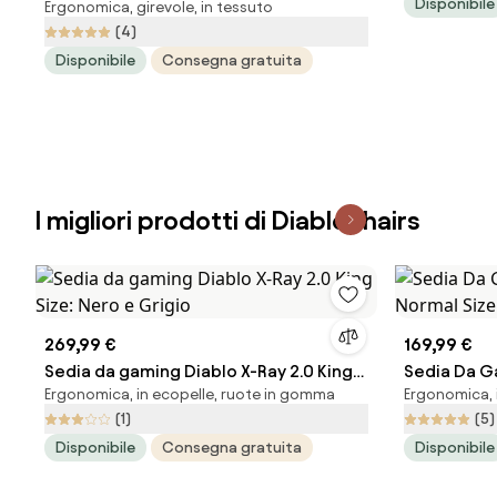
Disponibile
Ergonomica, girevole, in tessuto
Materiale King Size: Cremisi-Antracite
(4)
Disponibile
Consegna gratuita
I migliori prodotti di Diablochairs
269,99 €
169,99 €
Sedia da gaming Diablo X-Ray 2.0 King
Sedia Da G
Ergonomica, in ecopelle, ruote in gomma
Ergonomica, i
Size: Nero e Grigio
Normal Siz
(1)
(5)
Disponibile
Consegna gratuita
Disponibile