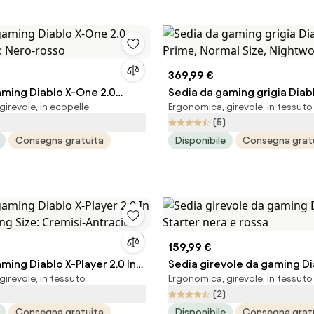
369,99 €
aming Diablo X-One 2.0
Sedia da gaming grigia Diab
irevole, in ecopelle
Ergonomica, girevole, in tessuto
e: Nero-rosso
Prime, Normal Size, Nightw
(5)
Consegna gratuita
Disponibile
Consegna grat
159,99 €
ming Diablo X-Player 2.0 In
Sedia girevole da gaming Di
irevole, in tessuto
Ergonomica, girevole, in tessuto
ing Size: Cremisi-Antracite
Starter nera e rossa
(2)
Consegna gratuita
Disponibile
Consegna grat