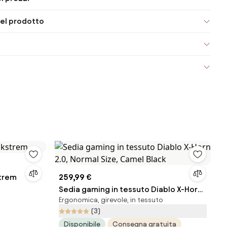
el prodotto
strem
259,99 €
Sedia gaming in tessuto Diablo X-Horn
Ergonomica, girevole, in tessuto
2.0, Normal Size, Camel Black
(3)
Disponibile
Consegna gratuita