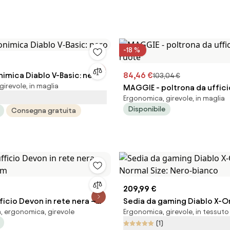
-18 %
imica Diablo V-Basic: nero
84,46 €
103,04 €
irevole, in maglia
MAGGIE - poltrona da uffici
Ergonomica, girevole, in maglia
Disponibile
Consegna gratuita
209,99 €
ficio Devon in rete nera –
Sedia da gaming Diablo X-O
, ergonomica, girevole
Ergonomica, girevole, in tessuto
 cm
Normal Size: Nero-bianco
(1)