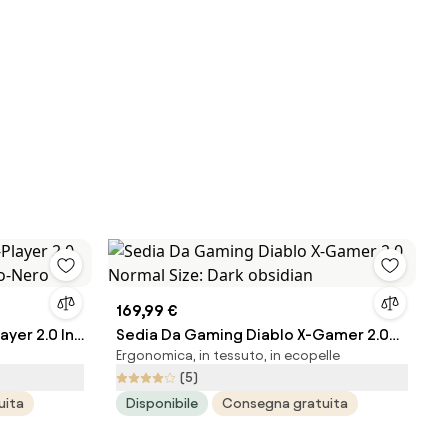
169,99 €
yer 2.0 In
Sedia Da Gaming Diablo X-Gamer 2.0
Ergonomica, in tessuto, in ecopelle
-Nero
Normal Size: Dark obsidian
(5)
uita
Disponibile
Consegna gratuita