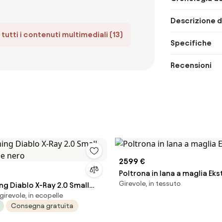
Descrizione d
tutti i contenuti multimediali (13)
Specifiche
Recensioni
2599 €
Poltrona in lana a maglia Ek
Girevole, in tessuto
g Diablo X-Ray 2.0 Small
irevole, in ecopelle
o e nero
Consegna gratuita