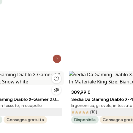
309,99 €
aming Diablo X-Gamer 2.0
Sedia Da Gaming Diablo X-Pla
n tessuto, in ecopelle
Ergonomica, girevole, in tessuto
e: Snow white
Materiale King Size: Bianco
(10)
Consegna gratuita
Disponibile
Consegna grat