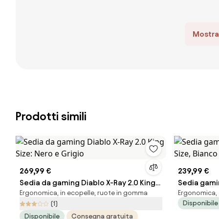
Mostra 
Prodotti simili
269,99 €
239,99 €
Sedia da gaming Diablo X-Ray 2.0 King
Sedia gamin
Ergonomica, in ecopelle, ruote in gomma
Ergonomica, g
Size: Nero e Grigio
Size, Bianc
Disponibile
(1)
Disponibile
Consegna gratuita