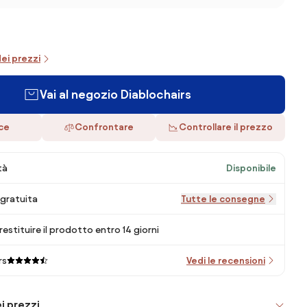
dei prezzi
Vai al negozio Diablochairs
ace
Confrontare
Controllare il prezzo
tà
Disponibile
gratuita
Tutte le consegne
 restituire il prodotto entro 14 giorni
rs
Vedi le recensioni
i prezzi