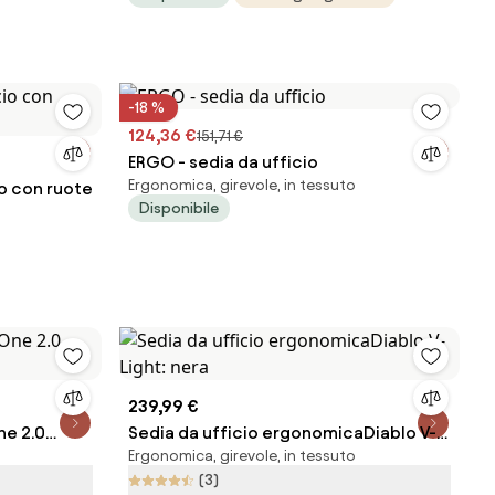
-18 %
124,36 €
151,71 €
ERGO - sedia da ufficio
Ergonomica, girevole, in tessuto
o con ruote
Disponibile
239,99 €
ne 2.0
Sedia da ufficio ergonomicaDiablo V-
Ergonomica, girevole, in tessuto
Light: nera
(3)