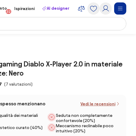
onto
AI designer
Ispirazioni
32
gaming Diablo X-Player 2.0 in materiale
ze: Nero
7
(7 valutazioni)
iù spesso menzionano
Vedi le recensioni
ualità dei materiali
Seduta non completamente
confortevole (20%)
Meccanismo reclinabile poco
stetico curato (40%)
intuitivo (20%)