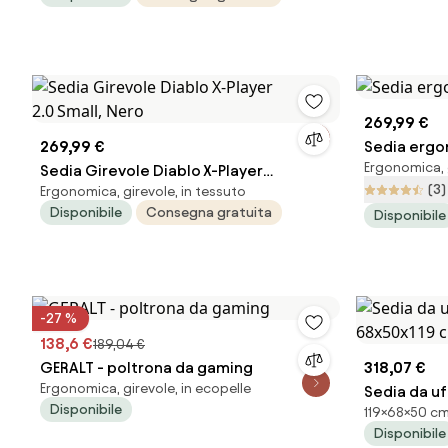
269,99 €
269,99 €
Sedia ergon
Ergonomica, g
Sedia Girevole Diablo X-Player
(3)
Ergonomica, girevole, in tessuto
2.0 Small, Nero
Disponibile
Consegna gratuita
Disponibile
-27 %
138,6 €
189,04 €
GERALT - poltrona da gaming
318,07 €
Ergonomica, girevole, in ecopelle
Sedia da uf
Disponibile
119×68×50 cm
68x50x119
Disponibile