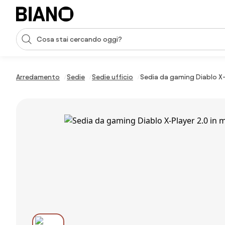
Salta la navigazione, vai al contenuto
Input della ricerca
Salta il contenuto, vai al piè di pagina
Arredamento
Sedie
Sedie ufficio
Sedia da gaming Diablo X-P