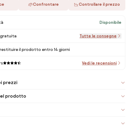
ace
Confrontare
Controllare il prezzo
tà
Disponibile
gratuita
Tutte le consegne
 restituire il prodotto entro 14 giorni
rs
Vedi le recensioni
i prezzi
el prodotto