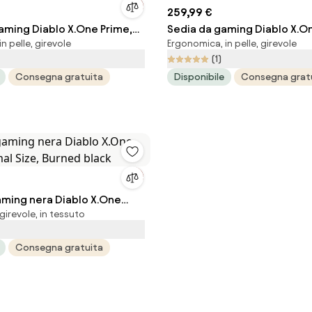
259,99 €
aming Diablo X.One Prime,
Sedia da gaming Diablo X.O
n pelle, girevole
Ergonomica, in pelle, girevole
e, Meta Ocean
Mystic Mint Normal Size
(1)
Consegna gratuita
Disponibile
Consegna grat
aming nera Diablo X.One
irevole, in tessuto
al Size, Burned black
Consegna gratuita