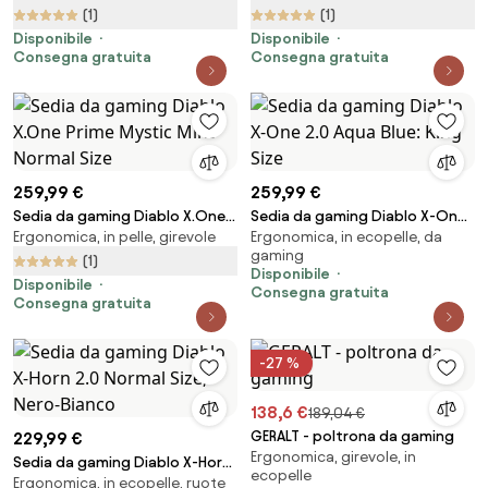
Size: Frost White
(1)
(1)
Disponibile
Disponibile
Consegna gratuita
Consegna gratuita
259,99 €
259,99 €
Sedia da gaming Diablo X.One
Sedia da gaming Diablo X-One
Ergonomica, in pelle, girevole
Ergonomica, in ecopelle, da
Prime Mystic Mint Normal Size
2.0 Aqua Blue: King Size
gaming
(1)
Disponibile
Disponibile
Consegna gratuita
Consegna gratuita
-27 %
138,6 €
189,04 €
GERALT - poltrona da gaming
229,99 €
Ergonomica, girevole, in
Sedia da gaming Diablo X-Horn
ecopelle
Ergonomica, in ecopelle, ruote
2.0 Normal Size, Nero-Bianco