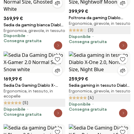
399,99 €
Poltrona da gaming Diablo
369,99 €
Ergonomica, girevole, in tessuto
X.Eye Prime, Normal Size,
Sedia da gaming bianca Diablo
Nightwolf Moon
(3)
Ergonomica, girevole, in tessuto
X.One Prime, Normal Size,
Disponibile
Disponibile
Ghosted White
Consegna gratuita
Consegna gratuita
169,99 €
259,99 €
Sedia Da Gaming Diablo X-
Sedia gaming in tessuto Diablo
Ergonomica, in tessuto, in
Ergonomica, girevole, in tessuto
Gamer 2.0 Normal Size: Snow
X-One 2.0, Normal Size, Night
ecopelle
white
Blue
(4)
(5)
Disponibile
Disponibile
Consegna gratuita
Consegna gratuita