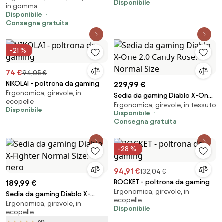
Disponibile
in gomma
Disponibile
Consegna gratuita
-21 %
74 €
94,05 €
NIKOLAI - poltrona da gaming
229,99 €
Ergonomica, girevole, in
Sedia da gaming Diablo X-One
ecopelle
Ergonomica, girevole, in tessuto
2.0 Candy Rose: Normal Size
Disponibile
Disponibile
Consegna gratuita
-28 %
94,91 €
132,04 €
ROCKET - poltrona da gaming
189,99 €
Ergonomica, girevole, in
Sedia da gaming Diablo X-
ecopelle
Ergonomica, girevole, in
Fighter Normal Size: nero
Disponibile
ecopelle