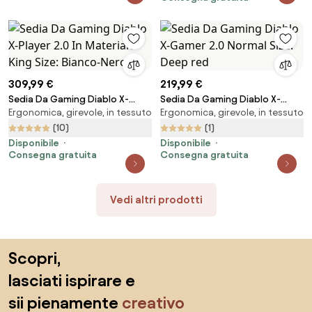
309,99 €
219,99 €
Sedia Da Gaming Diablo X-
Sedia Da Gaming Diablo X-
Ergonomica, girevole, in tessuto
Ergonomica, girevole, in tessuto
Player 2.0 In Materiale King Size:
Gamer 2.0 Normal Size: Deep
Bianco-Nero
red
(10)
(1)
Disponibile
Disponibile
Consegna gratuita
Consegna gratuita
Vedi altri prodotti
Salta il piè di pagina, vai all'inizio della pagina
Scopri,
lasciati ispirare e
sii pienamente
creativo