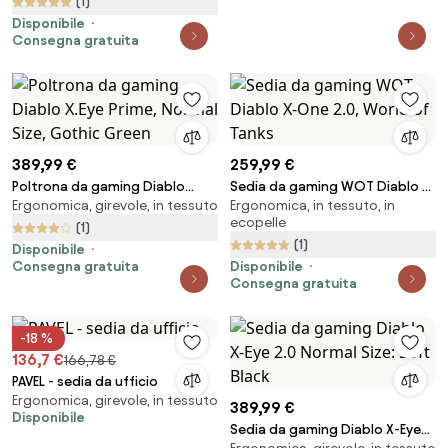
(1)
Disponibile
Consegna gratuita
389,99 €
259,99 €
Poltrona da gaming Diablo
Sedia da gaming WOT Diablo X-
Ergonomica, girevole, in tessuto
Ergonomica, in tessuto, in
X.Eye Prime, Normal Size, Gothic
One 2.0, World of Tanks
ecopelle
Green
(1)
(1)
Disponibile
Consegna gratuita
Disponibile
Consegna gratuita
-18 %
136,7 €
166,78 €
PAVEL - sedia da ufficio
Ergonomica, girevole, in tessuto
389,99 €
Disponibile
Sedia da gaming Diablo X-Eye