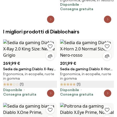
Ergonomica, girevole, in tessuto
2.0 Normal Size: Soft Black
Disponibile
Consegna gratuita
I migliori prodotti di Diablochairs
269,99 €
201,99 €
Sedia da gaming Diablo X-Ray
Sedia da gaming Diablo X-Horn
Ergonomica, in ecopelle, ruote
Ergonomica, in ecopelle, ruote
2.0 King Size: Nero e Grigio
2.0 Normal Size, Nero-rosso
in gomma
in gomma
(1)
(1)
Disponibile
Disponibile
Consegna gratuita
Consegna gratuita