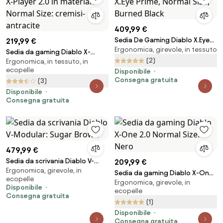
409,99 €
Sedia De Gaming Diablo X.Eye
219,99 €
Ergonomica, girevole, in tessuto
Prime, Normal Size, Burned Black
Sedia da gaming Diablo X-
(2)
Ergonomica, in tessuto, in
Player 2.0 in materiale Normal
ecopelle
Disponibile
Size: cremisi-antracite
Consegna gratuita
(3)
Disponibile
Consegna gratuita
479,99 €
Sedia da scrivania Diablo V-
209,99 €
Ergonomica, girevole, in
Modular: Sugar Brown
Sedia da gaming Diablo X-One
ecopelle
Ergonomica, girevole, in
2.0 Normal Size: Nero
Disponibile
ecopelle
Consegna gratuita
(1)
Disponibile
Consegna gratuita