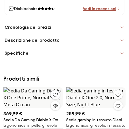
Diablochairs
Vedi le recensioni
Cronologia dei prezzi
Descrizione del prodotto
Specifiche
Prodotti simili
369,99 €
259,99 €
Sedia Da Gaming Diablo X.One
Sedia gaming in tessuto Diablo
Ergonomica, in pelle, girevole
Ergonomica, girevole, in tessuto
Prime, Normal Size, Meta Ocean
X-One 2.0, Normal Size, Night