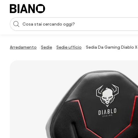
Salta la navigazione, vai al contenuto
Input della ricerca
Salta il contenuto, vai al piè di pagina
Arredamento
Sedie
Sedie ufficio
Sedia Da Gaming Diablo X