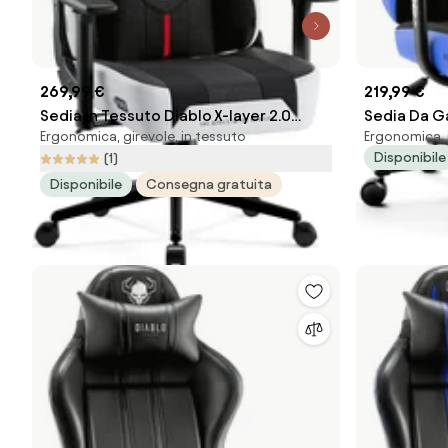
269,99 €
219,99 €
Sedia In Tessuto Diablo X-layer 2.0
Sedia Da G
Ergonomica, girevole, in tessuto
Ergonomica, i
Small, Bianco E Nero
Normal Siz
Disponibile
(1)
Disponibile
Consegna gratuita