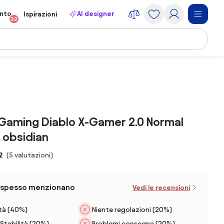
onto
AI designer
Ispirazioni
32
Gaming Diablo X-Gamer 2.0 Normal
k obsidian
2
(5 valutazioni)
iù spesso menzionano
Vedi le recensioni
à (40%)
Niente regolazioni (20%)
/Stabilità (20%)
Problemi consegna (20%)