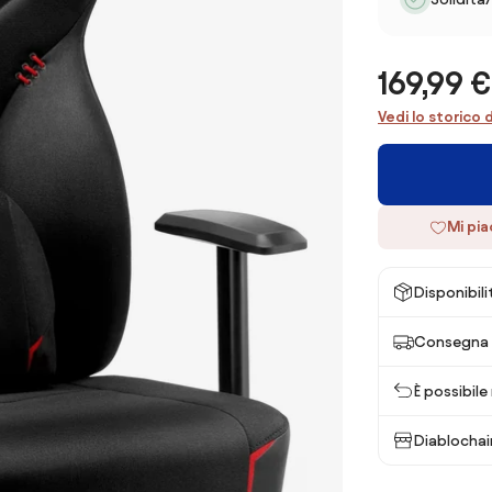
169,99 €
Vedi lo storico 
Mi pi
Disponibili
Consegna 
È possibile
Diablochai