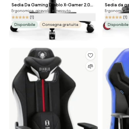
Sedia Da Gaming Diablo X-Gamer 2.0
Sedia da g
Ergonomica, girevole, in tessuto
Ergonomica, 
Normal Size: Deep red
Size: Nero
(1)
(1)
Disponibile
Consegna gratuita
Disponibile