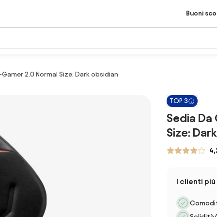
Buoni sc
-Gamer 2.0 Normal Size: Dark obsidian
TOP 3
Sedia Da 
Size: Dar
4,
I clienti p
Comodit
Solidità