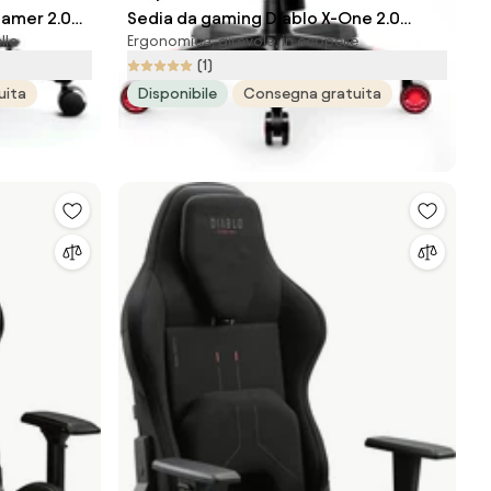
Gamer 2.0
Sedia da gaming Diablo X-One 2.0
lle
Ergonomica, girevole, in ecopelle
Normal Size: Nero-rosso
(1)
uita
Disponibile
Consegna gratuita