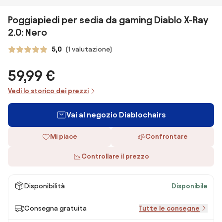
Poggiapiedi per sedia da gaming Diablo X-Ray
2.0: Nero
5,0
(1 valutazione)
59,99 €
Vedi lo storico dei prezzi
Vai al negozio Diablochairs
Mi piace
Confrontare
Controllare il prezzo
Disponibilità
Disponibile
Consegna gratuita
Tutte le consegne