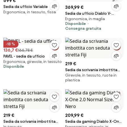
699 €
Sedia da ufficio Variable
369,99 €
Ergonomica, in tessuto, fissa
Sedia da ufficio Diablo V-
Ergonomica, in maglia
Commander Nero-Grigia
Disponibile
Consegna gratuita
-18 %
136,7 €
166,78 €
PAVEL - sedia da ufficio
Ergonomica, girevole, in tessuto
219 €
Disponibile
Sedia da scrivania imbottita
Girevole, in tessuto, ruote in
con seduta stretta Fiji
plastica
219 €
209,99 €
Sedia da scrivania imbottita
Sedia da gaming Diablo X-One
In tessuto
Ergonomica, girevole, in