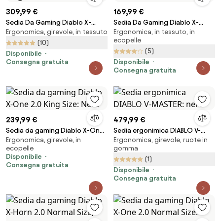
309,99 €
169,99 €
Sedia Da Gaming Diablo X-
Sedia Da Gaming Diablo X-
Ergonomica, girevole, in tessuto
Ergonomica, in tessuto, in
Player 2.0 In Materiale King Size:
Gamer 2.0 Normal Size: Dark
ecopelle
Bianco-Nero
obsidian
(10)
(5)
Disponibile
Consegna gratuita
Disponibile
Consegna gratuita
239,99 €
479,99 €
Sedia da gaming Diablo X-One
Sedia ergonimica DIABLO V-
Ergonomica, girevole, in
Ergonomica, girevole, ruote in
2.0 King Size: Nero
MASTER: nero
ecopelle
gomma
Disponibile
(1)
Consegna gratuita
Disponibile
Consegna gratuita