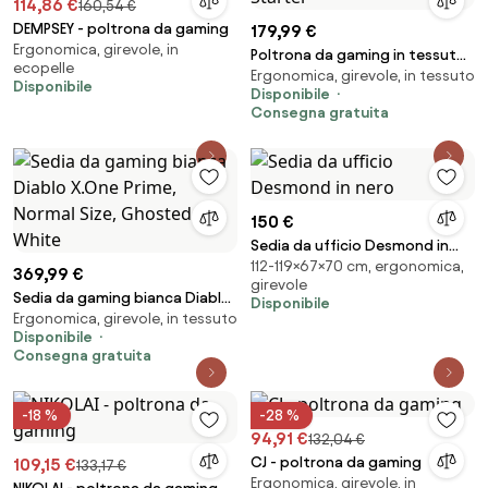
114,86 €
160,54 €
DEMPSEY - poltrona da gaming
179,99 €
Ergonomica, girevole, in
Poltrona da gaming in tessuto
ecopelle
Ergonomica, girevole, in tessuto
grigio Diablo X-Starter
Disponibile
Disponibile
Consegna gratuita
150 €
Sedia da ufficio Desmond in
112-119×67×70 cm, ergonomica,
nero
369,99 €
girevole
Sedia da gaming bianca Diablo
Disponibile
Ergonomica, girevole, in tessuto
X.One Prime, Normal Size,
Disponibile
Ghosted White
Consegna gratuita
-18 %
-28 %
94,91 €
132,04 €
CJ - poltrona da gaming
109,15 €
133,17 €
Ergonomica, girevole, in