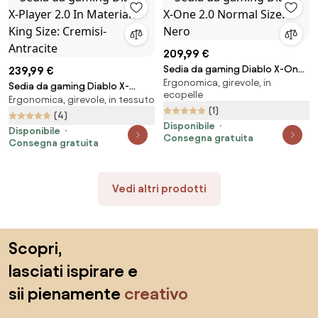
209,99 €
Sedia da gaming Diablo X-One
239,99 €
Ergonomica, girevole, in
2.0 Normal Size: Nero
Sedia da gaming Diablo X-
ecopelle
Ergonomica, girevole, in tessuto
Player 2.0 In Materiale King Size:
(1)
Cremisi-Antracite
(4)
Disponibile
Disponibile
Consegna gratuita
Consegna gratuita
Vedi altri prodotti
Salta il piè di pagina, vai all'inizio della pagina
Scopri,
lasciati ispirare e
sii pienamente
creativo