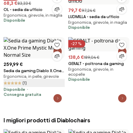
68,3 €
83,33 €
OL - sedia da ufficio
79,7 €
97,24 €
Ergonomica, girevole, in maglia
LUDMILLA - sedia da ufficio
Disponibile
Ergonomica, girevole, in maglia
Disponibile
-27 %
138,6 €
189,04 €
GERALT - poltrona da gaming
259,99 €
Ergonomica, girevole, in
Sedia da gaming Diablo X.One
ecopelle
Ergonomica, in pelle, girevole
Prime Mystic Mint Normal Size
Disponibile
(1)
Disponibile
Consegna gratuita
I migliori prodotti di Diablochairs