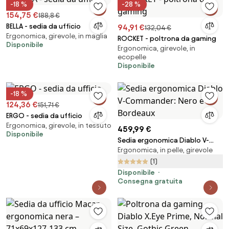
-18 %
-28 %
154,75 €
188,8 €
BELLA - sedia da ufficio
94,91 €
132,04 €
Ergonomica, girevole, in maglia
ROCKET - poltrona da gaming
Disponibile
Ergonomica, girevole, in
ecopelle
Disponibile
-18 %
124,36 €
151,71 €
ERGO - sedia da ufficio
Ergonomica, girevole, in tessuto
459,99 €
Disponibile
Sedia ergonomica Diablo V-
Ergonomica, in pelle, girevole
Commander: Nero e Bordeaux
(1)
Disponibile
Consegna gratuita