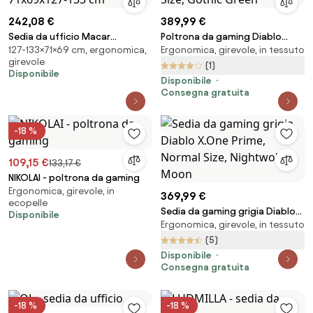
242,08 €
389,99 €
Sedia da ufficio Macar
Poltrona da gaming Diablo
127-133×71×69 cm, ergonomica,
Ergonomica, girevole, in tessuto
ergonomica nera – 71x69x127-
X.Eye Prime, Normal Size, Gothic
girevole
133 cm
Green
(1)
Disponibile
Disponibile
Consegna gratuita
-18 %
109,15 €
133,17 €
NIKOLAI - poltrona da gaming
Ergonomica, girevole, in
369,99 €
ecopelle
Sedia da gaming grigia Diablo
Disponibile
Ergonomica, girevole, in tessuto
X.One Prime, Normal Size,
Nightwolf Moon
(5)
Disponibile
Consegna gratuita
-18 %
-18 %