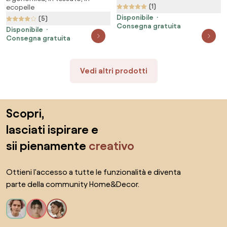
(1)
ecopelle
obsidian
Disponibile
(5)
Consegna gratuita
Disponibile
Consegna gratuita
Vedi altri prodotti
Salta il piè di pagina, vai all'inizio della pagina
Scopri,
lasciati ispirare e
sii pienamente
creativo
Ottieni l'accesso a tutte le funzionalità e diventa
parte della community Home&Decor.