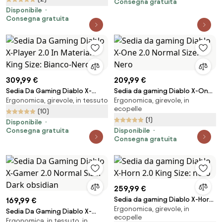
Consegna gratuita
Disponibile
Consegna gratuita
309,99 €
209,99 €
Sedia Da Gaming Diablo X-
Sedia da gaming Diablo X-One
Ergonomica, girevole, in tessuto
Ergonomica, girevole, in
Player 2.0 In Materiale King Size:
2.0 Normal Size: Nero
ecopelle
Bianco-Nero
(10)
(1)
Disponibile
Consegna gratuita
Disponibile
Consegna gratuita
259,99 €
Sedia da gaming Diablo X-Horn
169,99 €
Ergonomica, girevole, in
2.0 King Size: nero
Sedia Da Gaming Diablo X-
ecopelle
Ergonomica, in tessuto, in
Gamer 2.0 Normal Size: Dark