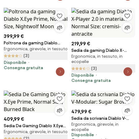
399,99 €
Poltrona da gaming Diablo
219,99 €
Ergonomica, girevole, in tessuto
X.Eye Prime, Normal Size,
Sedia da gaming Diablo X-
Nightwolf Moon
(3)
Ergonomica, in tessuto, in
Player 2.0 in materiale Normal
ecopelle
Disponibile
Size: cremisi-antracite
Consegna gratuita
(3)
Disponibile
Consegna gratuita
479,99 €
Sedia da scrivania Diablo V-
409,99 €
Ergonomica, girevole, in
Modular: Sugar Brown
Sedia De Gaming Diablo X.Eye
ecopelle
Ergonomica, girevole, in tessuto
Prime, Normal Size, Burned Black
Disponibile
(2)