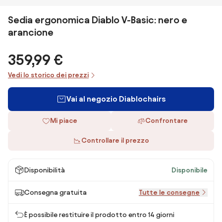
Sedia ergonomica Diablo V-Basic: nero e
arancione
359,99 €
Vedi lo storico dei prezzi
Vai al negozio Diablochairs
Mi piace
Confrontare
Controllare il prezzo
Disponibilità
Disponibile
Consegna gratuita
Tutte le consegne
È possibile restituire il prodotto entro 14 giorni