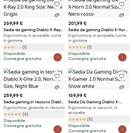
269,99 €
201,99 €
Sedia da gaming Diablo X-Ray
Sedia da gaming Diablo X-Horn
Ergonomica, in ecopelle, ruote
Ergonomica, in ecopelle, ruote
2.0 King Size: Nero e Grigio
2.0 Normal Size, Nero-rosso
in gomma
in gomma
(1)
(1)
Disponibile
Disponibile
Consegna gratuita
Consegna gratuita
259,99 €
169,99 €
Sedia gaming in tessuto Diablo
Sedia Da Gaming Diablo X-
Ergonomica, girevole, in tessuto
Ergonomica, in tessuto, in
X-One 2.0, Normal Size, Night
Gamer 2.0 Normal Size: Snow
ecopelle
Blue
white
(4)
(5)
Disponibile
Consegna gratuita
Disponibile
Consegna gratuita