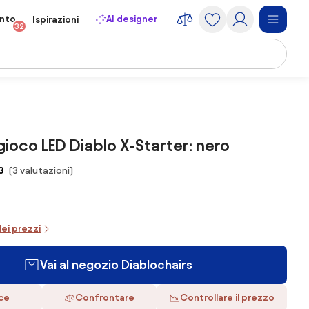
onto
AI designer
Ispirazioni
32
gioco LED Diablo X-Starter: nero
3
(3 valutazioni)
dei prezzi
Vai al negozio Diablochairs
ace
Confrontare
Controllare il prezzo