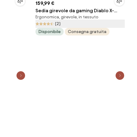
159,99 €
Sedia girevole da gaming Diablo X-
Ergonomica, girevole, in tessuto
Starter nera e rossa
(2)
Disponibile
Consegna gratuita