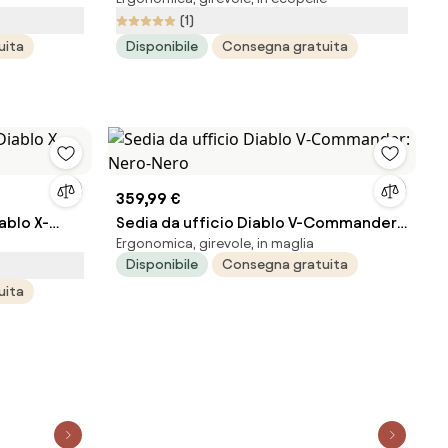
olf Moon
Normal Size: Nero
(1)
uita
Disponibile
Consegna gratuita
359,99 €
ablo X-
Sedia da ufficio Diablo V-Commander:
Ergonomica, girevole, in maglia
Nero-Nero
Disponibile
Consegna gratuita
uita