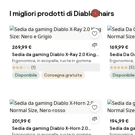
I migliori prodotti di Diablochairs
269,99 €
169,99 €
Sedia da gaming Diablo X-Ray 2.0 King
Sedia Da G
Ergonomica, in ecopelle, ruote in gomma
Ergonomica, i
Size: Nero e Grigio
Normal Siz
(1)
(5)
Disponibile
Consegna gratuita
Disponibile
201,99 €
194,99 €
Sedia da gaming Diablo X-Horn 2.0
Sedia da g
Ergonomica, in ecopelle, ruote in gomma
Ergonomica, g