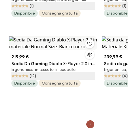
Normal Size, Nero-rosso
Normal Siz
(1)
(1)
Disponibile
Consegna gratuita
Disponibile
219,99 €
239,99 €
Sedia Da Gaming Diablo X-Player 2.0 in
Sedia da ga
Ergonomica, in tessuto, in ecopelle
Ergonomica, g
materiale Normal Size: Bianco-nero
Materiale K
(12)
(4)
Disponibile
Consegna gratuita
Disponibile