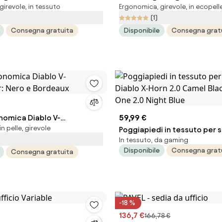
irevole, in tessuto
Ergonomica, girevole, in ecopell
 Size, Camel Black
Normal Size: Nero
(1)
Consegna gratuita
Disponibile
Consegna grat
nomica Diablo V-
59,99 €
n pelle, girevole
: Nero e Bordeaux
Poggiapiedi in tessuto per 
In tessuto, da gaming
X-Horn 2.0 Camel Black, Dia
Disponibile
Consegna grat
Consegna gratuita
2.0 Night Blue
-18 %
136,7 €
166,78 €