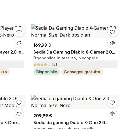
169,99 €
yer 2.0 In
Sedia Da Gaming Diablo X-Gamer 2.0
Ergonomica, in tessuto, in ecopelle
-Nero
Normal Size: Dark obsidian
(5)
uita
Disponibile
Consegna gratuita
209,99 €
lo X.One
Sedia da gaming Diablo X-One 2.0
Ergonomica, girevole, in ecopelle