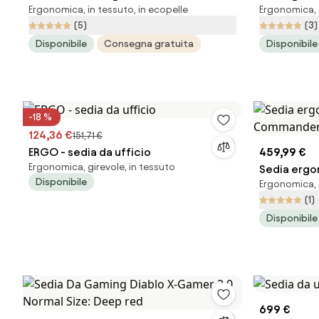
Ergonomica, in tessuto, in ecopelle
Ergonomica, g
Normal Size: Snow white
2.0, Normal
(5)
(3)
Disponibile
Consegna gratuita
Disponibile
-18 %
124,36 €
151,71 €
ERGO - sedia da ufficio
459,99 €
Ergonomica, girevole, in tessuto
Sedia ergo
Disponibile
Ergonomica, i
Commander
(1)
Disponibile
699 €