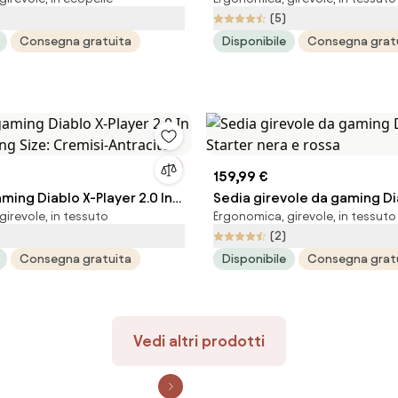
e: Nero-rosso
Prime, Normal Size, Nightw
(5)
Consegna gratuita
Disponibile
Consegna grat
159,99 €
ming Diablo X-Player 2.0 In
Sedia girevole da gaming Di
irevole, in tessuto
Ergonomica, girevole, in tessuto
ing Size: Cremisi-Antracite
Starter nera e rossa
(2)
Consegna gratuita
Disponibile
Consegna grat
Vedi altri prodotti