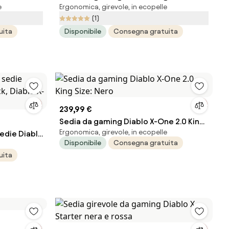
e
Ergonomica, girevole, in ecopelle
Normal Size: nero
(1)
uita
Disponibile
Consegna gratuita
239,99 €
Sedia da gaming Diablo X-One 2.0 King
Ergonomica, girevole, in ecopelle
sedie Diablo
Size: Nero
Disponibile
Consegna gratuita
blo X-One
uita