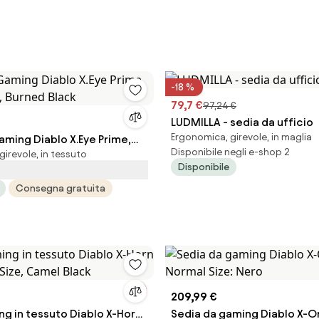
-18 %
79,7 €
97,24 €
LUDMILLA - sedia da ufficio
Ergonomica, girevole, in maglia
aming Diablo X.Eye Prime,
Disponibile negli e-shop 2
irevole, in tessuto
, Burned Black
Disponibile
Consegna gratuita
209,99 €
essuto Diablo X-Horn
Sedia da gaming Diablo X-O