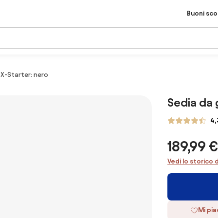
Buoni sc
 X-Starter: nero
Sedia da 
4,
189,99 €
Vedi lo storico 
Mi pi