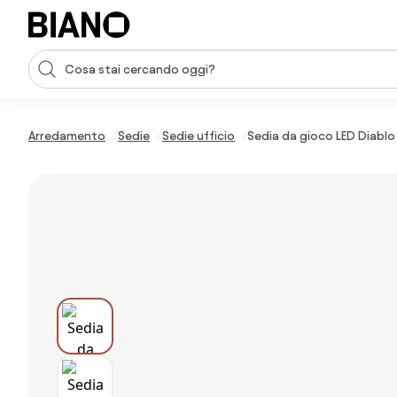
Salta la navigazione, vai al contenuto
Input della ricerca
Salta il contenuto, vai al piè di pagina
Arredamento
Sedie
Sedie ufficio
Sedia da gioco LED Diablo