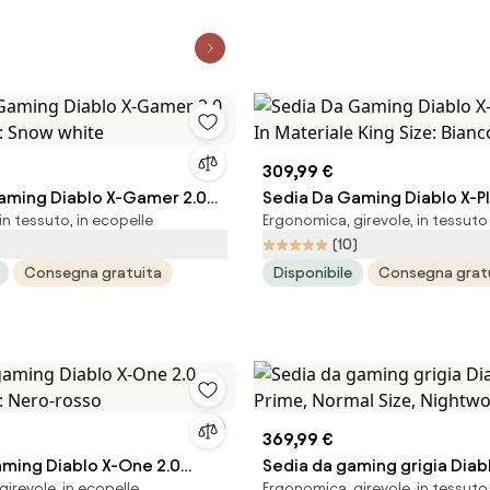
309,99 €
aming Diablo X-Gamer 2.0
Sedia Da Gaming Diablo X-Pla
n tessuto, in ecopelle
Ergonomica, girevole, in tessuto
e: Snow white
Materiale King Size: Bianco
(10)
Consegna gratuita
Disponibile
Consegna grat
369,99 €
aming Diablo X-One 2.0
Sedia da gaming grigia Diab
irevole, in ecopelle
Ergonomica, girevole, in tessuto