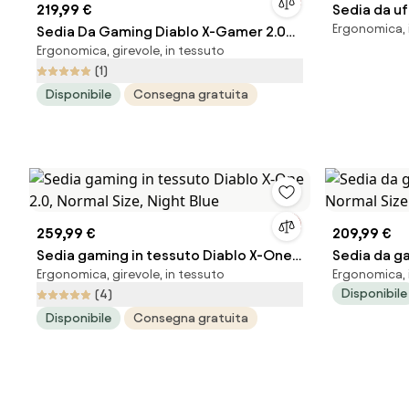
219,99 €
Sedia da uf
Ergonomica, i
Sedia Da Gaming Diablo X-Gamer 2.0
Ergonomica, girevole, in tessuto
Normal Size: Deep red
(1)
Disponibile
Consegna gratuita
259,99 €
209,99 €
Sedia gaming in tessuto Diablo X-One
Sedia da g
Ergonomica, girevole, in tessuto
Ergonomica, 
2.0, Normal Size, Night Blue
Normal Size
Disponibile
(4)
Disponibile
Consegna gratuita