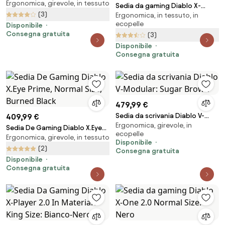
Ergonomica, girevole, in tessuto
X.Eye Prime, Normal Size,
Sedia da gaming Diablo X-
Nightwolf Moon
(3)
Ergonomica, in tessuto, in
Player 2.0 in materiale Normal
ecopelle
Disponibile
Size: cremisi-antracite
Consegna gratuita
(3)
Disponibile
Consegna gratuita
479,99 €
Sedia da scrivania Diablo V-
409,99 €
Ergonomica, girevole, in
Modular: Sugar Brown
Sedia De Gaming Diablo X.Eye
ecopelle
Ergonomica, girevole, in tessuto
Prime, Normal Size, Burned Black
Disponibile
(2)
Consegna gratuita
Disponibile
Consegna gratuita