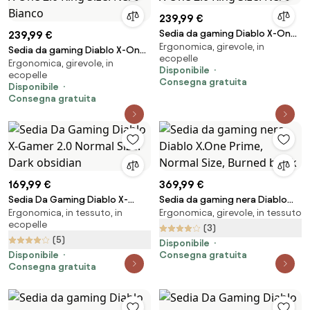
239,99 €
Sedia da gaming Diablo X-One
239,99 €
Ergonomica, girevole, in
2.0 King Size: Nero
Sedia da gaming Diablo X-One
ecopelle
Ergonomica, girevole, in
2.0 King Size: Nero-Bianco
Disponibile
ecopelle
Consegna gratuita
Disponibile
Consegna gratuita
169,99 €
369,99 €
Sedia Da Gaming Diablo X-
Sedia da gaming nera Diablo
Ergonomica, in tessuto, in
Ergonomica, girevole, in tessuto
Gamer 2.0 Normal Size: Dark
X.One Prime, Normal Size,
ecopelle
obsidian
Burned black
(3)
(5)
Disponibile
Disponibile
Consegna gratuita
Consegna gratuita