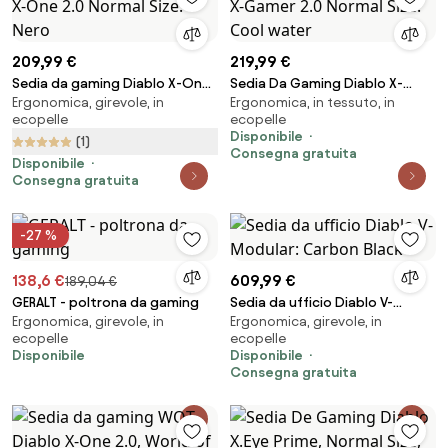
209,99 €
219,99 €
Sedia da gaming Diablo X-One
Sedia Da Gaming Diablo X-
Ergonomica, girevole, in
Ergonomica, in tessuto, in
2.0 Normal Size: Nero
Gamer 2.0 Normal Size: Cool
ecopelle
ecopelle
water
Disponibile
(1)
Consegna gratuita
Disponibile
Consegna gratuita
-27 %
138,6 €
609,99 €
189,04 €
GERALT - poltrona da gaming
Sedia da ufficio Diablo V-
Ergonomica, girevole, in
Ergonomica, girevole, in
Modular: Carbon Black
ecopelle
ecopelle
Disponibile
Disponibile
Consegna gratuita