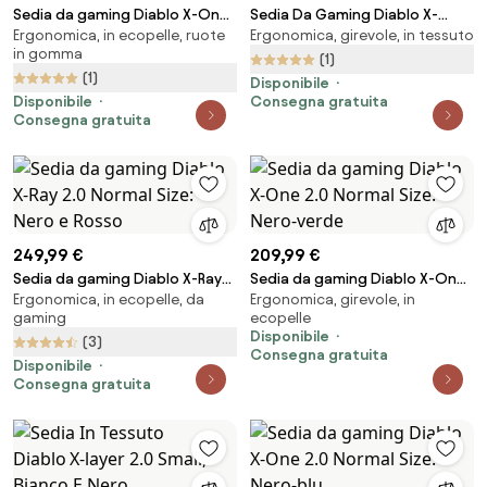
Sedia da gaming Diablo X-One
Sedia Da Gaming Diablo X-
Ergonomica, in ecopelle, ruote
Ergonomica, girevole, in tessuto
2.0 King Size: Nero-Rosso
Gamer 2.0 Normal Size: Deep
in gomma
red
(1)
(1)
Disponibile
Disponibile
Consegna gratuita
Consegna gratuita
249,99 €
209,99 €
Sedia da gaming Diablo X-Ray
Sedia da gaming Diablo X-One
Ergonomica, in ecopelle, da
Ergonomica, girevole, in
2.0 Normal Size: Nero e Rosso
2.0 Normal Size: Nero-verde
gaming
ecopelle
Disponibile
(3)
Consegna gratuita
Disponibile
Consegna gratuita