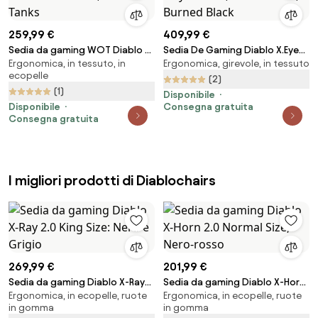
259,99 €
409,99 €
Sedia da gaming WOT Diablo X-
Sedia De Gaming Diablo X.Eye
Ergonomica, in tessuto, in
Ergonomica, girevole, in tessuto
One 2.0, World of Tanks
Prime, Normal Size, Burned Black
ecopelle
(2)
(1)
Disponibile
Disponibile
Consegna gratuita
Consegna gratuita
I migliori prodotti di Diablochairs
269,99 €
201,99 €
Sedia da gaming Diablo X-Ray
Sedia da gaming Diablo X-Horn
Ergonomica, in ecopelle, ruote
Ergonomica, in ecopelle, ruote
2.0 King Size: Nero e Grigio
2.0 Normal Size, Nero-rosso
in gomma
in gomma