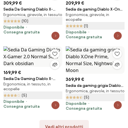
309,99 €
209,99 €
Sedia Da Gaming Diablo X-
Sedia da gaming Diablo X-One
Ergonomica, girevole, in tessuto
Ergonomica, girevole, in
Player 2.0 In Materiale King Size:
2.0 Normal Size: Nero
ecopelle
Bianco-Nero
(10)
(1)
Disponibile
Consegna gratuita
Disponibile
Consegna gratuita
169,99 €
Sedia Da Gaming Diablo X-
369,99 €
Ergonomica, in tessuto, in
Gamer 2.0 Normal Size: Dark
Sedia da gaming grigia Diablo
ecopelle
obsidian
Ergonomica, girevole, in tessuto
X.One Prime, Normal Size,
(5)
Nightwolf Moon
(5)
Disponibile
Disponibile
Consegna gratuita
Consegna gratuita
Vedi altri prodotti