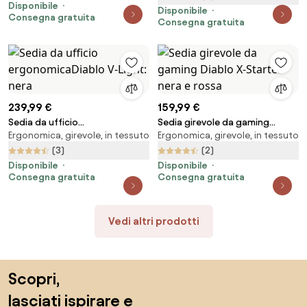
Disponibile
Disponibile
Consegna gratuita
Consegna gratuita
239,99 €
159,99 €
Sedia da ufficio
Sedia girevole da gaming
Ergonomica, girevole, in tessuto
Ergonomica, girevole, in tessuto
ergonomicaDiablo V-Light: nera
Diablo X-Starter nera e rossa
(3)
(2)
Disponibile
Disponibile
Consegna gratuita
Consegna gratuita
Vedi altri prodotti
Salta il piè di pagina, vai all'inizio della pagina
Scopri,
lasciati ispirare e