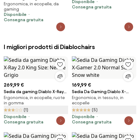
Disponibile
Ergonomica, in ecopelle, da
2.0 Aqua Blue: King Size
Consegna gratuita
gaming
Disponibile
Consegna gratuita
I migliori prodotti di Diablochairs
269,99 €
169,99 €
Sedia da gaming Diablo X-Ray
Sedia Da Gaming Diablo X-
Ergonomica, in ecopelle, ruote
Ergonomica, in tessuto, in
2.0 King Size: Nero e Grigio
Gamer 2.0 Normal Size: Snow
in gomma
ecopelle
white
(1)
(5)
Disponibile
Disponibile
Consegna gratuita
Consegna gratuita