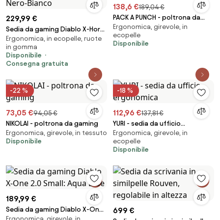
138,6 €
189,04 €
PACK A PUNCH - poltrona da
229,99 €
Ergonomica, girevole, in
gaming
Sedia da gaming Diablo X-Horn
ecopelle
Ergonomica, in ecopelle, ruote
2.0 Normal Size, Nero-Bianco
Disponibile
in gomma
Disponibile
Consegna gratuita
-22 %
-18 %
73,05 €
112,96 €
94,05 €
137,81 €
NIKOLAI - poltrona da gaming
YURI - sedia da ufficio
Ergonomica, girevole, in tessuto
Ergonomica, girevole, in
ergonomica
Disponibile
ecopelle
Disponibile
189,99 €
Sedia da gaming Diablo X-One
699 €
Ergonomica, girevole, in
2.0 Small: Aqua Blue