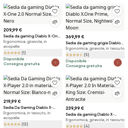
209,99 €
Sedia da gaming Diablo X-One
369,99 €
Ergonomica, girevole, in
2.0 Normal Size: Nero
Sedia da gaming grigia Diablo
ecopelle
Ergonomica, girevole, in tessuto
X.One Prime, Normal Size,
(1)
Nightwolf Moon
(5)
Disponibile
Disponibile
Consegna gratuita
Consegna gratuita
219,99 €
Sedia Da Gaming Diablo X-
239,99 €
Ergonomica, in tessuto, in
Player 2.0 in materiale Normal
Sedia da gaming Diablo X-
ecopelle
Size: Bianco-nero
Ergonomica, girevole, in tessuto
Player 2.0 In Materiale King Size:
(12)
Cremisi-Antracite
(4)