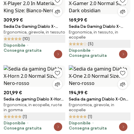
309,99 €
169,99 €
Sedia Da Gaming Diablo X-
Sedia Da Gaming Diablo X-
Ergonomica, girevole, in tessuto
Ergonomica, in tessuto, in
Player 2.0 In Materiale King Size:
Gamer 2.0 Normal Size: Dark
ecopelle
Bianco-Nero
obsidian
(10)
(5)
Disponibile
Consegna gratuita
Disponibile
Consegna gratuita
201,99 €
194,99 €
Sedia da gaming Diablo X-Horn
Sedia da gaming Diablo X-One
Ergonomica, in ecopelle, ruote
Ergonomica, girevole, in
2.0 Normal Size, Nero-rosso
2.0 Normal Size: Nero-rosso
in gomma
ecopelle
(1)
(1)
Disponibile
Disponibile
Consegna gratuita
Consegna gratuita