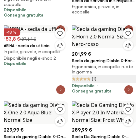
Sedia da scrivania in similpelle
ecopelle
Ergonomica, girevole, in
Rouven, regolabile in altezza
Disponibile
ecopelle
Consegna gratuita
-18 %
153,8 €
187,64 €
ARINA - sedia da ufficio
In pelle, girevole, in ecopelle
201,99 €
Disponibile negli e-shop 2
Sedia da gaming Diablo X-Horn
Disponibile
Ergonomica, in ecopelle, ruote
2.0 Normal Size, Nero-rosso
in gomma
(1)
Disponibile
Consegna gratuita
229,99 €
289,99 €
Sedia da gaming Diablo X-One
Sedia Da Gaming Diablo X-