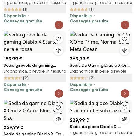
Ergonomica, girevole, in tessuto
Ergonomica, girevole, in tessuto
2.0 Aqua Blue: Normal Size
Player 2.0 In Materiale Normal
Size: Frost White
(1)
(1)
Disponibile
Disponibile
Consegna gratuita
Consegna gratuita
159,99 €
369,99 €
Sedia girevole da gaming
Sedia Da Gaming Diablo X.One
Ergonomica, girevole, in tessuto
Ergonomica, in pelle, girevole
Diablo X-Starter nera e rossa
Prime, Normal Size, Meta Ocean
(2)
(2)
Disponibile
Disponibile
Consegna gratuita
Consegna gratuita
229,99 €
Sedia da gioco Diablo X-
259,99 €
Ergonomica, girevole, in tessuto
Starter in tessuto: azzurro
Sedia da gaming Diablo X-One