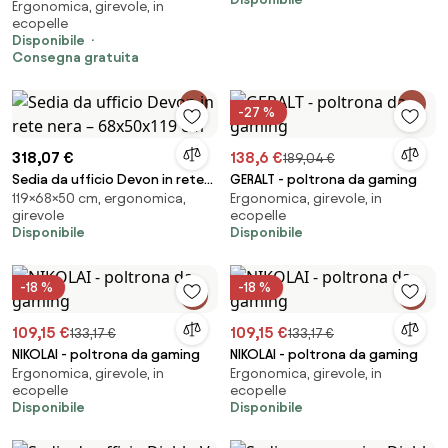
Ergonomica, girevole, in
Modular: Carbon Black
ecopelle
Disponibile
Consegna gratuita
-27 %
318,07 €
138,6 €
189,04 €
Sedia da ufficio Devon in rete
GERALT - poltrona da gaming
119×68×50 cm, ergonomica,
Ergonomica, girevole, in
nera – 68x50x119 cm
girevole
ecopelle
Disponibile
Disponibile
-18 %
-18 %
109,15 €
109,15 €
133,17 €
133,17 €
NIKOLAI - poltrona da gaming
NIKOLAI - poltrona da gaming
Ergonomica, girevole, in
Ergonomica, girevole, in
ecopelle
ecopelle
Disponibile
Disponibile