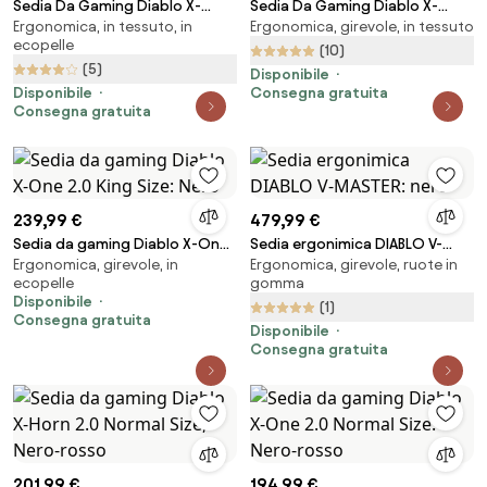
Sedia Da Gaming Diablo X-
Sedia Da Gaming Diablo X-
Ergonomica, in tessuto, in
Ergonomica, girevole, in tessuto
Gamer 2.0 Normal Size: Dark
Player 2.0 In Materiale King Size:
ecopelle
obsidian
Bianco-Nero
(10)
(5)
Disponibile
Disponibile
Consegna gratuita
Consegna gratuita
239,99 €
479,99 €
Sedia da gaming Diablo X-One
Sedia ergonimica DIABLO V-
Ergonomica, girevole, in
Ergonomica, girevole, ruote in
2.0 King Size: Nero
MASTER: nero
ecopelle
gomma
Disponibile
(1)
Consegna gratuita
Disponibile
Consegna gratuita
201,99 €
194,99 €