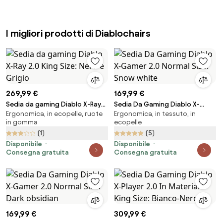
I migliori prodotti di Diablochairs
269,99 €
169,99 €
Sedia da gaming Diablo X-Ray
Sedia Da Gaming Diablo X-
Ergonomica, in ecopelle, ruote
Ergonomica, in tessuto, in
2.0 King Size: Nero e Grigio
Gamer 2.0 Normal Size: Snow
in gomma
ecopelle
white
(1)
(5)
Disponibile
Disponibile
Consegna gratuita
Consegna gratuita
169,99 €
309,99 €