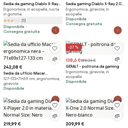
Sedia da gaming Diablo X-Ray
Sedia gaming Diablo X-Ray 2.0
Ergonomica, in ecopelle, ruote
Ergonomica, girevole, in
2.0 King Size: Nero e Grigio
Small Size, Bianco e nero
in gomma
ecopelle
Disponibile
(1)
Consegna gratuita
Disponibile
Consegna gratuita
-27 %
138,6 €
189,04 €
GERALT - poltrona da gaming
242,08 €
Ergonomica, girevole, in
Sedia da ufficio Macar
ecopelle
127-133×71×69 cm, ergonomica,
ergonomica nera – 71x69x127-
Disponibile
girevole
133 cm
Disponibile
219,99 €
209,99 €