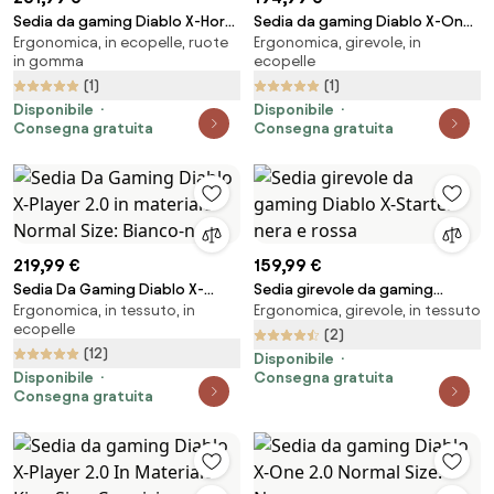
Sedia da gaming Diablo X-Horn
Sedia da gaming Diablo X-One
Ergonomica, in ecopelle, ruote
Ergonomica, girevole, in
2.0 Normal Size, Nero-rosso
2.0 Normal Size: Nero-rosso
in gomma
ecopelle
(1)
(1)
Disponibile
Disponibile
Consegna gratuita
Consegna gratuita
219,99 €
159,99 €
Sedia Da Gaming Diablo X-
Sedia girevole da gaming
Ergonomica, in tessuto, in
Ergonomica, girevole, in tessuto
Player 2.0 in materiale Normal
Diablo X-Starter nera e rossa
ecopelle
Size: Bianco-nero
(2)
(12)
Disponibile
Disponibile
Consegna gratuita
Consegna gratuita