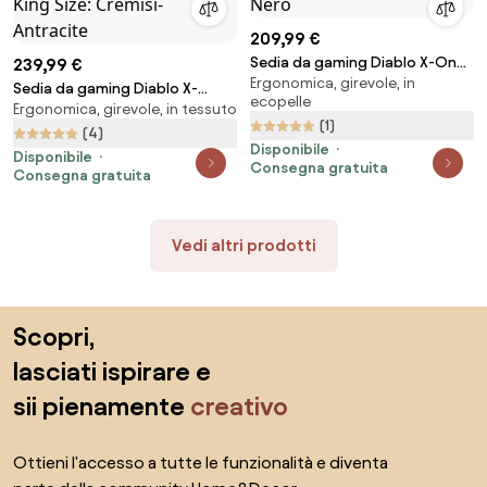
209,99 €
Sedia da gaming Diablo X-One
239,99 €
Ergonomica, girevole, in
2.0 Normal Size: Nero
Sedia da gaming Diablo X-
ecopelle
Ergonomica, girevole, in tessuto
Player 2.0 In Materiale King Size:
(1)
Cremisi-Antracite
(4)
Disponibile
Disponibile
Consegna gratuita
Consegna gratuita
Vedi altri prodotti
Salta il piè di pagina, vai all'inizio della pagina
Scopri,
lasciati ispirare e
sii pienamente
creativo
Ottieni l'accesso a tutte le funzionalità e diventa