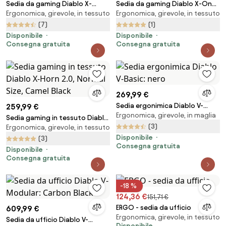
Sedia da gaming Diablo X-
Sedia da gaming Diablo X-One
Ergonomica, girevole, in tessuto
Ergonomica, girevole, in tessuto
Player 2.0 in materiale Normal
2.0 Normal Size: Nero-bianco
Size: Nero
(7)
(1)
Disponibile
Disponibile
Consegna gratuita
Consegna gratuita
269,99 €
Sedia ergonimica Diablo V-
259,99 €
Ergonomica, girevole, in maglia
Basic: nero
Sedia gaming in tessuto Diablo
(3)
Ergonomica, girevole, in tessuto
X-Horn 2.0, Normal Size, Camel
Disponibile
Black
(3)
Consegna gratuita
Disponibile
Consegna gratuita
-18 %
124,36 €
151,71 €
ERGO - sedia da ufficio
609,99 €
Ergonomica, girevole, in tessuto
Sedia da ufficio Diablo V-
Disponibile