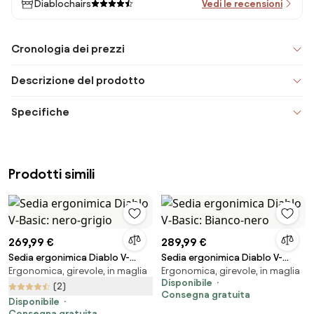
Diablochairs
Vedi le recensioni
Cronologia dei prezzi
Descrizione del prodotto
Specifiche
Prodotti simili
269,99 €
289,99 €
Sedia ergonimica Diablo V-
Sedia ergonimica Diablo V-
Ergonomica, girevole, in maglia
Ergonomica, girevole, in maglia
Basic: nero-grigio
Basic: Bianco-nero
Disponibile
(2)
Consegna gratuita
Disponibile
Consegna gratuita