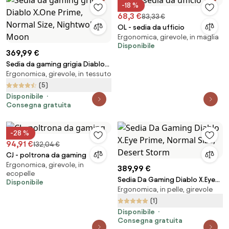
-18 %
68,3 €
83,33 €
OL - sedia da ufficio
Ergonomica, girevole, in maglia
Disponibile
369,99 €
Sedia da gaming grigia Diablo
Ergonomica, girevole, in tessuto
X.One Prime, Normal Size,
Nightwolf Moon
(5)
Disponibile
Consegna gratuita
-28 %
94,91 €
132,04 €
CJ - poltrona da gaming
Ergonomica, girevole, in
389,99 €
ecopelle
Sedia Da Gaming Diablo X.Eye
Disponibile
Ergonomica, in pelle, girevole
Prime, Normal Size, Desert
Storm
(1)
Disponibile
Consegna gratuita