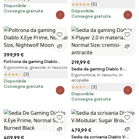
(5)
Disponibile
Consegna gratuita
Disponibile
Consegna gratuita
399,99 €
Poltrona da gaming Diablo
219,99 €
Ergonomica, girevole, in tessuto
X.Eye Prime, Normal Size,
Sedia da gaming Diablo X-
Nightwolf Moon
(3)
Ergonomica, in tessuto, in
Player 2.0 in materiale Normal
ecopelle
Disponibile
Size: cremisi-antracite
Consegna gratuita
(3)
Disponibile
Consegna gratuita
479,99 €
Sedia da scrivania Diablo V-
409,99 €