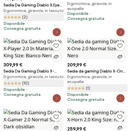
Ergonomica, girevole, in
Modular: Sugar Brown
Sedia De Gaming Diablo X.Eye
ecopelle
Ergonomica, girevole, in tessuto
Prime, Normal Size, Burned Black
Disponibile
(2)
Consegna gratuita
Disponibile
Consegna gratuita
309,99 €
209,99 €
Sedia Da Gaming Diablo X-
Sedia da gaming Diablo X-One
Ergonomica, girevole, in tessuto
Ergonomica, girevole, in
Player 2.0 In Materiale King Size:
2.0 Normal Size: Nero
ecopelle
Bianco-Nero
(10)
(1)
Disponibile
Consegna gratuita
Disponibile
Consegna gratuita
259,99 €