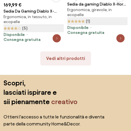
Sedia da gaming Diablo X-Horn
169,99 €
Ergonomica, girevole, in
2.0 King Size: nero
Sedia Da Gaming Diablo X-
ecopelle
Ergonomica, in tessuto, in
Gamer 2.0 Normal Size: Dark
(1)
ecopelle
obsidian
Disponibile
(5)
Consegna gratuita
Disponibile
Consegna gratuita
Vedi altri prodotti
Salta il piè di pagina, vai all'inizio della pagina
Scopri,
lasciati ispirare e
sii pienamente
creativo
Ottieni l'accesso a tutte le funzionalità e diventa
parte della community Home&Decor.