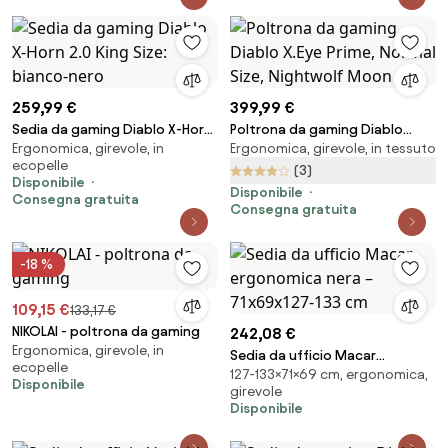
259,99 €
399,99 €
Sedia da gaming Diablo X-Horn
Poltrona da gaming Diablo
Ergonomica, girevole, in
Ergonomica, girevole, in tessuto
2.0 King Size: bianco-nero
X.Eye Prime, Normal Size,
ecopelle
Nightwolf Moon
(3)
Disponibile
Disponibile
Consegna gratuita
Consegna gratuita
-18 %
109,15 €
133,17 €
NIKOLAI - poltrona da gaming
242,08 €
Ergonomica, girevole, in
Sedia da ufficio Macar
ecopelle
127-133×71×69 cm, ergonomica,
ergonomica nera – 71x69x127-
Disponibile
girevole
133 cm
Disponibile