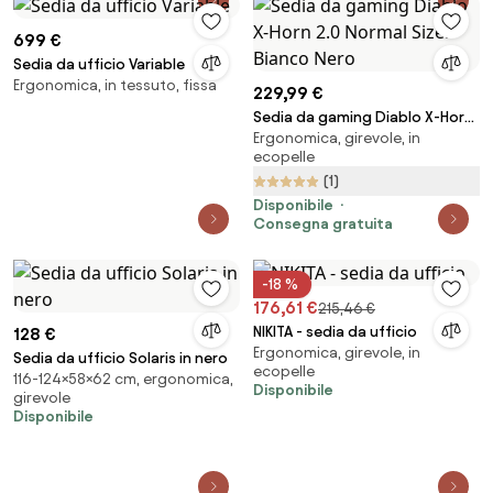
699 €
Sedia da ufficio Variable
Ergonomica, in tessuto, fissa
229,99 €
Sedia da gaming Diablo X-Horn
Ergonomica, girevole, in
2.0 Normal Size: Bianco Nero
ecopelle
(1)
Disponibile
Consegna gratuita
-18 %
176,61 €
215,46 €
NIKITA - sedia da ufficio
128 €
Ergonomica, girevole, in
Sedia da ufficio Solaris in nero
ecopelle
116-124×58×62 cm, ergonomica,
Disponibile
girevole
Disponibile