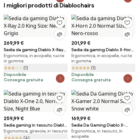
I migliori prodotti di Diablochairs
269,99 €
201,99 €
Sedia da gaming Diablo X-Ray
Sedia da gaming Diablo X-Horn
Ergonomica, in ecopelle, ruote
Ergonomica, in ecopelle, ruote
2.0 King Size: Nero e Grigio
2.0 Normal Size, Nero-rosso
in gomma
in gomma
(1)
(1)
Disponibile
Disponibile
Consegna gratuita
Consegna gratuita
259,99 €
169,99 €
Sedia gaming in tessuto Diablo
Sedia Da Gaming Diablo X-
Ergonomica, girevole, in tessuto
Ergonomica, in tessuto, in
X-One 2.0, Normal Size, Night
Gamer 2.0 Normal Size: Snow
ecopelle
Blue
white
(4)