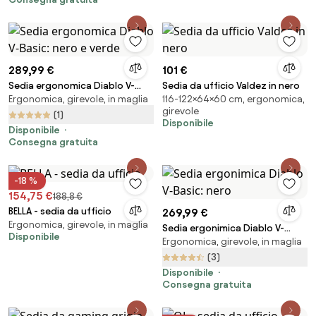
289,99 €
101 €
Sedia ergonomica Diablo V-
Sedia da ufficio Valdez in nero
Ergonomica, girevole, in maglia
116-122×64×60 cm, ergonomica,
Basic: nero e verde
girevole
(1)
Disponibile
Disponibile
Consegna gratuita
-18 %
154,75 €
188,8 €
BELLA - sedia da ufficio
269,99 €
Ergonomica, girevole, in maglia
Sedia ergonimica Diablo V-
Disponibile
Ergonomica, girevole, in maglia
Basic: nero
(3)
Disponibile
Consegna gratuita