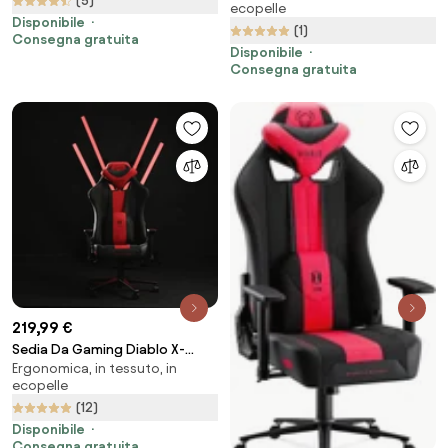
(5)
ecopelle
Disponibile
(1)
Consegna gratuita
Disponibile
Consegna gratuita
219,99 €
Sedia Da Gaming Diablo X-
Ergonomica, in tessuto, in
Player 2.0 in materiale Normal
ecopelle
Size: Bianco-nero
(12)
Disponibile
Consegna gratuita