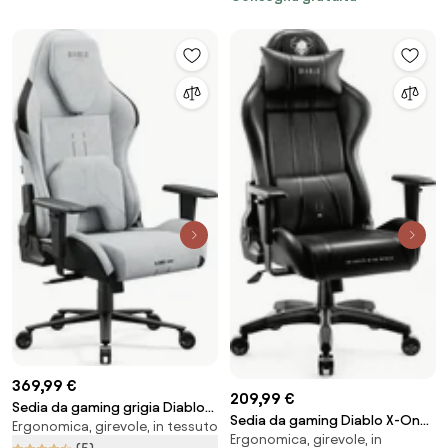
369,99 €
209,99 €
Sedia da gaming grigia Diablo
Sedia da gaming Diablo X-One
Ergonomica, girevole, in tessuto
X.One Prime, Normal Size,
Ergonomica, girevole, in
2.0 Normal Size: Nero
Nightwolf Moon