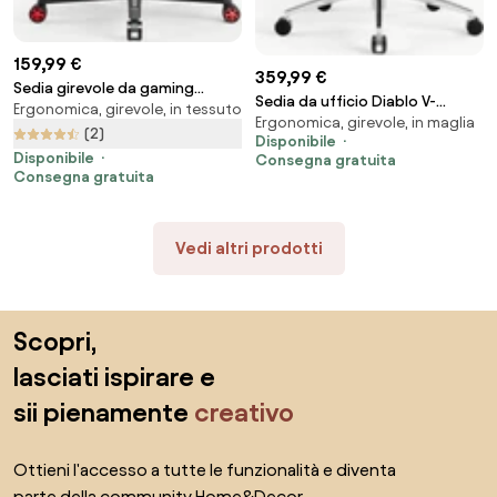
159,99 €
359,99 €
Sedia girevole da gaming
Sedia da ufficio Diablo V-
Ergonomica, girevole, in tessuto
Diablo X-Starter nera e rossa
Ergonomica, girevole, in maglia
Commander: Nero-Nero
(2)
Disponibile
Disponibile
Consegna gratuita
Consegna gratuita
Vedi altri prodotti
Salta il piè di pagina, vai all'inizio della pagina
Scopri,
lasciati ispirare e
sii pienamente
creativo
Ottieni l'accesso a tutte le funzionalità e diventa
parte della community Home&Decor.