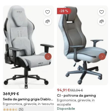
-28 %
94,91 €
132,04 €
369,99 €
CJ - poltrona da gaming
Sedia da gaming grigia Diablo
Ergonomica, girevole, in
Ergonomica, girevole, in tessuto
X.One Prime, Normal Size,
ecopelle
Disponibile
Nightwolf Moon
(5)