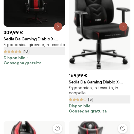
309,99 €
Sedia Da Gaming Diablo X-
Ergonomica, girevole, in tessuto
Player 2.0 In Materiale King Size:
Bianco-Nero
(10)
Disponibile
Consegna gratuita
169,99 €
Sedia Da Gaming Diablo X-
Ergonomica, in tessuto, in
Gamer 2.0 Normal Size: Dark
ecopelle
obsidian
(5)
Disponibile
Consegna gratuita