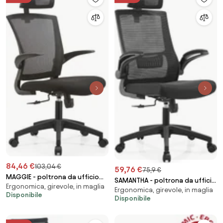
84,46 €
103,04 €
59,76 €
75,9 €
MAGGIE - poltrona da ufficio
SAMANTHA - poltrona da ufficio
Ergonomica, girevole, in maglia
con ruote
Ergonomica, girevole, in maglia
con ruote
Disponibile
Disponibile