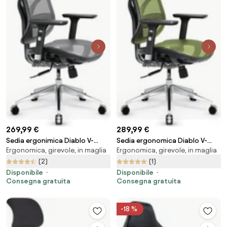
269,99 €
289,99 €
Sedia ergonimica Diablo V-
Sedia ergonomica Diablo V-
Ergonomica, girevole, in maglia
Ergonomica, girevole, in maglia
Basic: nero-grigio
Basic: nero e verde
(2)
(1)
Disponibile
Disponibile
Consegna gratuita
Consegna gratuita
-18 %