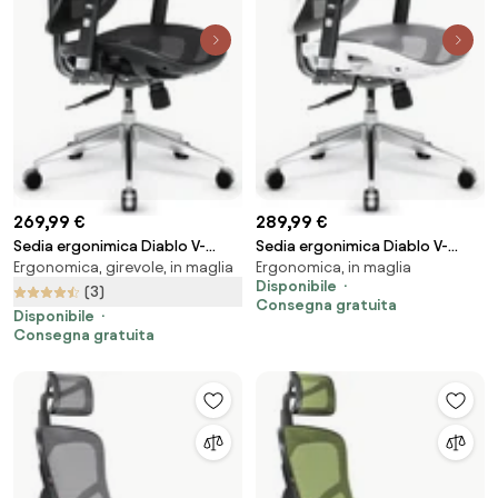
269,99 €
289,99 €
Sedia ergonimica Diablo V-
Sedia ergonimica Diablo V-
Ergonomica, girevole, in maglia
Ergonomica, in maglia
Basic: nero
Basic: Bianco Grigio
Disponibile
(3)
Consegna gratuita
Disponibile
Consegna gratuita