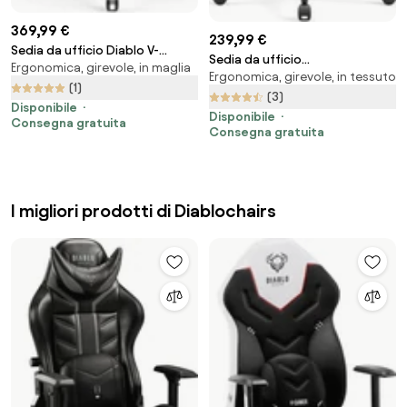
369,99 €
239,99 €
Sedia da ufficio Diablo V-
Sedia da ufficio
Ergonomica, girevole, in maglia
Commander: Bianco-Nera
Ergonomica, girevole, in tessuto
ergonomicaDiablo V-Light: nera
(1)
(3)
Disponibile
Disponibile
Consegna gratuita
Consegna gratuita
I migliori prodotti di Diablochairs