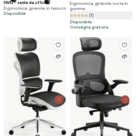
PAVEL - sedia da ufficio
Ergonomica, girevole, ruote in
MASTER: nero
Ergonomica, girevole, in tessuto
gomma
Disponibile
(1)
Disponibile
Consegna gratuita