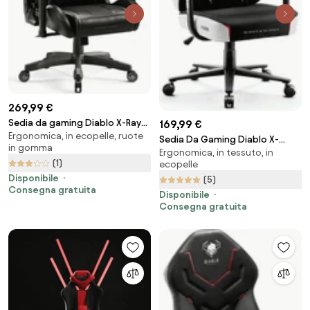
269,99 €
Sedia da gaming Diablo X-Ray
169,99 €
Ergonomica, in ecopelle, ruote
2.0 King Size: Nero e Grigio
Sedia Da Gaming Diablo X-
in gomma
Ergonomica, in tessuto, in
Gamer 2.0 Normal Size: Snow
(1)
ecopelle
white
Disponibile
(5)
Consegna gratuita
Disponibile
Consegna gratuita