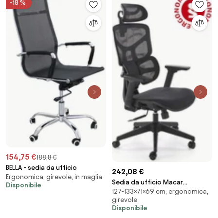
-18 %
154,75 €
188,8 €
BELLA - sedia da ufficio
242,08 €
Ergonomica, girevole, in maglia
Sedia da ufficio Macar
Disponibile
127-133×71×69 cm, ergonomica,
ergonomica nera – 71x69x127-
girevole
133 cm
Disponibile