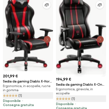
201,99 €
194,99 €
Sedia da gaming Diablo X-Horn
Sedia da gaming Diablo X-One
Ergonomica, in ecopelle, ruote
2.0 Normal Size, Nero-rosso
Ergonomica, girevole, in
2.0 Normal Size: Nero-rosso
in gomma
ecopelle
(1)
(1)
Disponibile
Disponibile
Consegna gratuita
Consegna gratuita