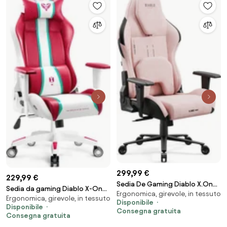
299,99 €
229,99 €
Sedia De Gaming Diablo X.One
Sedia da gaming Diablo X-One
Ergonomica, girevole, in tessuto
Prime, Normal Size, Akira Pink
Ergonomica, girevole, in tessuto
2.0 Candy Rose: Normal Size
Disponibile
Disponibile
Consegna gratuita
Consegna gratuita