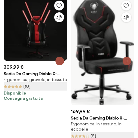
309,99 €
Sedia Da Gaming Diablo X-
Ergonomica, girevole, in tessuto
Player 2.0 In Materiale King Size:
Bianco-Nero
(10)
Disponibile
Consegna gratuita
169,99 €
Sedia Da Gaming Diablo X-
Ergonomica, in tessuto, in
Gamer 2.0 Normal Size: Dark
ecopelle
obsidian
(5)