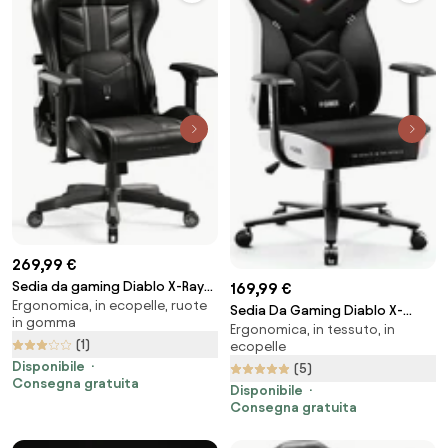
269,99 €
Sedia da gaming Diablo X-Ray
169,99 €
Ergonomica, in ecopelle, ruote
2.0 King Size: Nero e Grigio
Sedia Da Gaming Diablo X-
in gomma
Ergonomica, in tessuto, in
Gamer 2.0 Normal Size: Snow
(1)
ecopelle
white
Disponibile
(5)
Consegna gratuita
Disponibile
Consegna gratuita