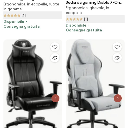
Sedia da gaming Diablo X-One
Ergonomica, in ecopelle, ruote
2.0 Normal Size, Nero-rosso
Ergonomica, girevole, in
2.0 Normal Size: Nero-rosso
in gomma
ecopelle
(1)
(1)
Disponibile
Disponibile
Consegna gratuita
Consegna gratuita