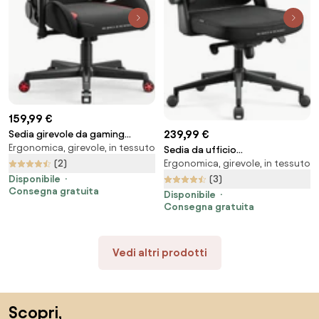
159,99 €
239,99 €
Sedia girevole da gaming
Ergonomica, girevole, in tessuto
Diablo X-Starter nera e rossa
Sedia da ufficio
Ergonomica, girevole, in tessuto
(2)
ergonomicaDiablo V-Light: nera
(3)
Disponibile
Consegna gratuita
Disponibile
Consegna gratuita
Vedi altri prodotti
Salta il piè di pagina, vai all'inizio della pagina
Scopri,