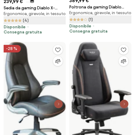
389,99 €
239,99 €
Poltrona da gaming Diablo
Sedia da gaming Diablo X-
Ergonomica, girevole, in tessuto
X.Eye Prime, Normal Size, Gothic
Ergonomica, girevole, in tessuto
Player 2.0 In Materiale King Size:
Green
(1)
Cremisi-Antracite
(4)
Disponibile
Disponibile
Consegna gratuita
Consegna gratuita
-28 %