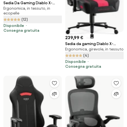
Sedia Da Gaming Diablo X-
Ergonomica, in tessuto, in
Player 2.0 in materiale Normal
ecopelle
Size: Bianco-nero
(12)
Disponibile
Consegna gratuita
239,99 €
Sedia da gaming Diablo X-
Ergonomica, girevole, in tessuto
Player 2.0 In Materiale King Size:
Cremisi-Antracite
(4)
Disponibile
Consegna gratuita