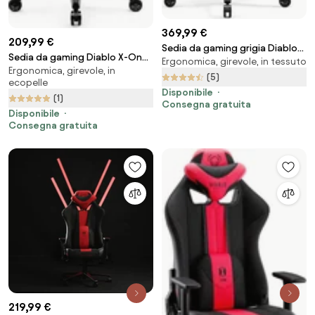
369,99 €
209,99 €
Sedia da gaming grigia Diablo
Sedia da gaming Diablo X-One
Ergonomica, girevole, in tessuto
X.One Prime, Normal Size,
Ergonomica, girevole, in
2.0 Normal Size: Nero
Nightwolf Moon
(5)
ecopelle
Disponibile
(1)
Consegna gratuita
Disponibile
Consegna gratuita
219,99 €