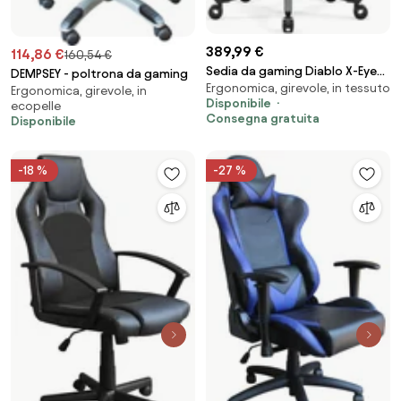
389,99 €
114,86 €
160,54 €
Sedia da gaming Diablo X-Eye
DEMPSEY - poltrona da gaming
Ergonomica, girevole, in tessuto
2.0 Normal Size: Soft Black
Ergonomica, girevole, in
Disponibile
ecopelle
Consegna gratuita
Disponibile
-18 %
-27 %