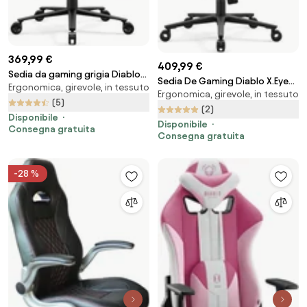
369,99 €
409,99 €
Sedia da gaming grigia Diablo
Sedia De Gaming Diablo X.Eye
Ergonomica, girevole, in tessuto
X.One Prime, Normal Size,
Ergonomica, girevole, in tessuto
Prime, Normal Size, Burned Black
Nightwolf Moon
(5)
(2)
Disponibile
Disponibile
Consegna gratuita
Consegna gratuita
-28 %