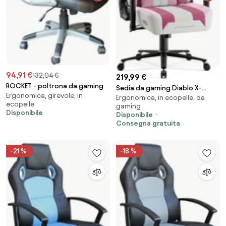
94,91 €
132,04 €
219,99 €
ROCKET - poltrona da gaming
Sedia da gaming Diablo X-
Ergonomica, girevole, in
Ergonomica, in ecopelle, da
Player 2.0 In Materiale Normal
ecopelle
gaming
Size: Marshmallow Pink
Disponibile
Disponibile
Consegna gratuita
-21 %
-18 %