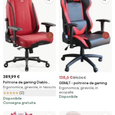
389,99 €
138,6 €
189,04 €
Poltrona da gaming Diablo
GERALT - poltrona da gaming
Ergonomica, girevole, in tessuto
X.Eye Prime, Normal Size, Bloody
Ergonomica, girevole, in
ecopelle
Mary
(2)
Disponibile
Disponibile
Consegna gratuita