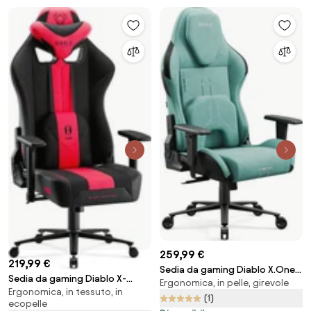
259,99 €
219,99 €
Sedia da gaming Diablo X.One
Sedia da gaming Diablo X-
Ergonomica, in pelle, girevole
Prime Mystic Mint Normal Size
Ergonomica, in tessuto, in
Player 2.0 in materiale Normal
(1)
ecopelle
Size: cremisi-antracite